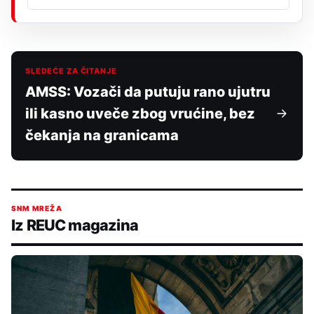
SLEDEĆE ZA ČITANJE
AMSS: Vozači da putuju rano ujutru
ili kasno uveče zbog vrućine, bez
čekanja na granicama
SNM MREŽA
Iz REUC magazina