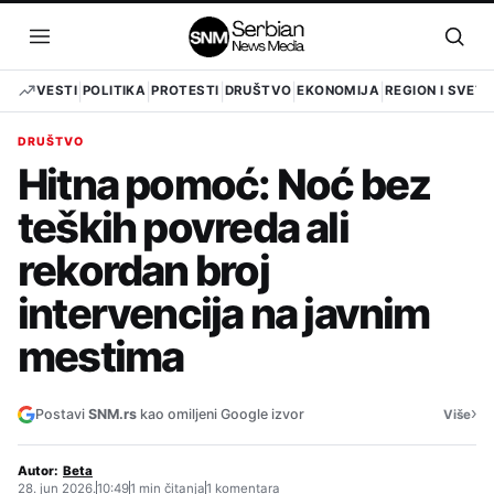
Pređi
na
Otvori
Otvo
sadržaj
meni
pret
VESTI
POLITIKA
PROTESTI
DRUŠTVO
EKONOMIJA
REGION I SVET
DRUŠTVO
Hitna pomoć: Noć bez
teških povreda ali
rekordan broj
intervencija na javnim
mestima
›
Postavi
SNM.rs
kao omiljeni Google izvor
Više
Autor:
Beta
28. jun 2026.
10:49
1 min čitanja
1 komentara