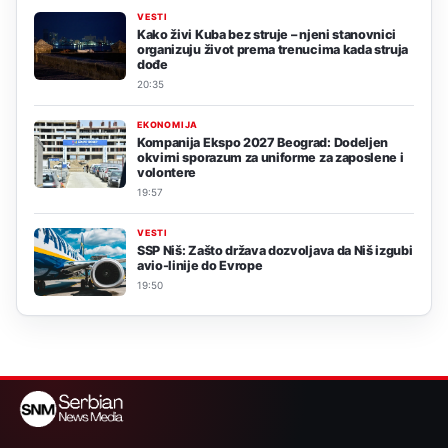
VESTI
Kako živi Kuba bez struje – njeni stanovnici
organizuju život prema trenucima kada struja
dođe
20:35
EKONOMIJA
Kompanija Ekspo 2027 Beograd: Dodeljen
okvirni sporazum za uniforme za zaposlene i
volontere
19:57
VESTI
SSP Niš: Zašto država dozvoljava da Niš izgubi
avio-linije do Evrope
19:50