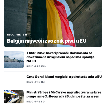
REUC
•
PRE 15 H
Balgija najveći izvoznik piva u EU
TASS: Ruski hakeri pronašli dokumenta sa
dokazima da ukrajinskim napadima upravlja
NATO
REUC
•
PRE 15 H
Crna Gora i Island mogle bi u paketu da uđu u EU
REUC
•
PRE 15 H
Ministri Srbije i Mađarske najavili otvaranje brze
pruge između Beograda i Budimpešte za jesen
REUC
•
PRE 1 D