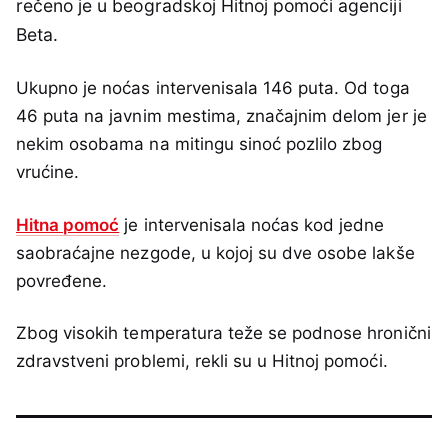
rečeno je u beogradskoj Hitnoj pomoći agenciji
Beta.
Ukupno je noćas intervenisala 146 puta. Od toga
46 puta na javnim mestima, značajnim delom jer je
nekim osobama na mitingu sinoć pozlilo zbog
vrućine.
Hitna pomoć
je intervenisala noćas kod jedne
saobraćajne nezgode, u kojoj su dve osobe lakše
povređene.
Zbog visokih temperatura teže se podnose hronični
zdravstveni problemi, rekli su u Hitnoj pomoći.