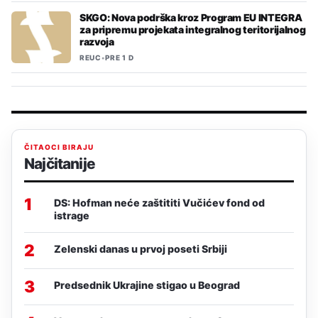
SKGO: Nova podrška kroz Program EU INTEGRA
za pripremu projekata integralnog teritorijalnog
razvoja
REUC
•
PRE 1 D
ČITAOCI BIRAJU
Najčitanije
1
DS: Hofman neće zaštititi Vučićev fond od
istrage
2
Zelenski danas u prvoj poseti Srbiji
3
Predsednik Ukrajine stigao u Beograd