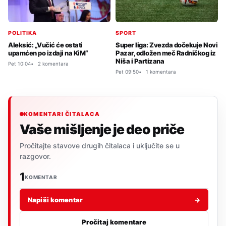
POLITIKA
SPORT
Aleksić: „Vučić će ostati
Super liga: Zvezda dočekuje Novi
upamćen po izdaji na KiM“
Pazar, odložen meč Radničkog iz
Niša i Partizana
Pet 10:04
2 komentara
Pet 09:50
1 komentara
KOMENTARI ČITALACA
Vaše mišljenje je deo priče
Pročitajte stavove drugih čitalaca i uključite se u
razgovor.
1
KOMENTAR
Napiši komentar
→
Pročitaj komentare