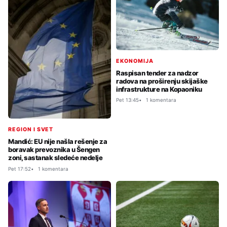
EKONOMIJA
Raspisan tender za nadzor
radova na proširenju skijaške
infrastrukture na Kopaoniku
Pet 13:45
1 komentara
REGION I SVET
Mandić: EU nije našla rešenje za
boravak prevoznika u Šengen
zoni, sastanak sledeće nedelje
Pet 17:52
1 komentara