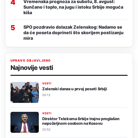
4
Vremenska prognoza za subotu, 8. avgust:
Sunčano i toplo, na jugu i istoku Srbije moguća
kiša
5
SPO pozdravio dolazak Zelenskog: Nadamo se
da će poseta doprineti što skorijem postizanju
mira
UPRAVO OBJAVLJENO
Najnovije vesti
VESTI
Zelenski danas u prvoj poseti Srbiji
00:13
VESTI
Direktor Telekoma Srbije trajno proglašen
nepoželjnom osobom na Kosovu
20:52