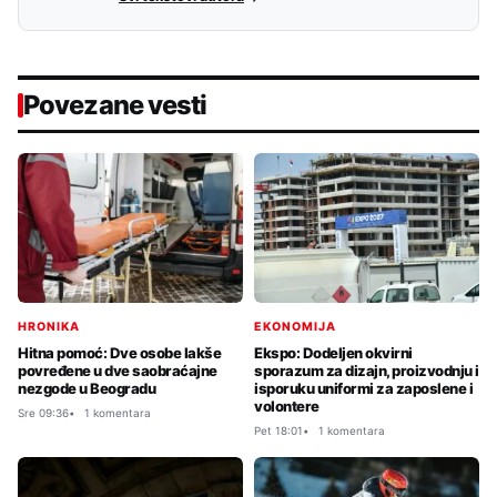
Povezane vesti
HRONIKA
EKONOMIJA
Hitna pomoć: Dve osobe lakše
Ekspo: Dodeljen okvirni
povređene u dve saobraćajne
sporazum za dizajn, proizvodnju i
nezgode u Beogradu
isporuku uniformi za zaposlene i
volontere
Sre 09:36
1 komentara
Pet 18:01
1 komentara