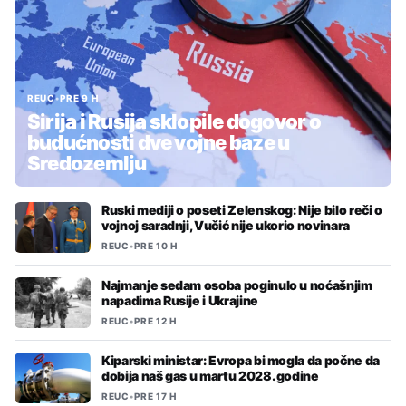
REUC
•
PRE 9 H
Sirija i Rusija sklopile dogovor o
budućnosti dve vojne baze u
Sredozemlju
Ruski mediji o poseti Zelenskog: Nije bilo reči o
vojnoj saradnji, Vučić nije ukorio novinara
REUC
•
PRE 10 H
Najmanje sedam osoba poginulo u noćašnjim
napadima Rusije i Ukrajine
REUC
•
PRE 12 H
Kiparski ministar: Evropa bi mogla da počne da
dobija naš gas u martu 2028. godine
REUC
•
PRE 17 H