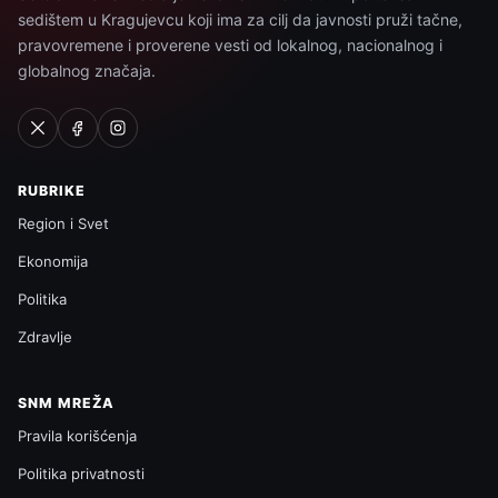
sedištem u Kragujevcu koji ima za cilj da javnosti pruži tačne,
pravovremene i proverene vesti od lokalnog, nacionalnog i
globalnog značaja.
RUBRIKE
Region i Svet
Ekonomija
Politika
Zdravlje
SNM MREŽA
Pravila korišćenja
Politika privatnosti