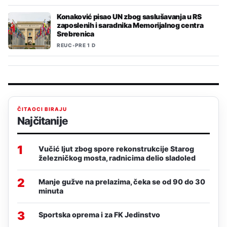
Konaković pisao UN zbog saslušavanja u RS
zaposlenih i saradnika Memorijalnog centra
Srebrenica
REUC
•
PRE 1 D
ČITAOCI BIRAJU
Najčitanije
1
Vučić ljut zbog spore rekonstrukcije Starog
železničkog mosta, radnicima delio sladoled
2
Manje gužve na prelazima, čeka se od 90 do 30
minuta
3
Sportska oprema i za FK Jedinstvo