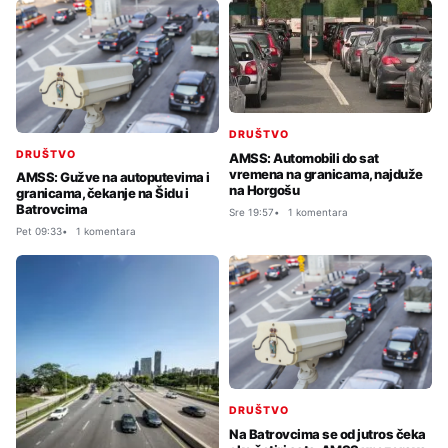
DRUŠTVO
DRUŠTVO
AMSS: Automobili do sat
vremena na granicama, najduže
AMSS: Gužve na autoputevima i
na Horgošu
granicama, čekanje na Šidu i
Batrovcima
Sre 19:57
1 komentara
Pet 09:33
1 komentara
DRUŠTVO
Na Batrovcima se od jutros čeka