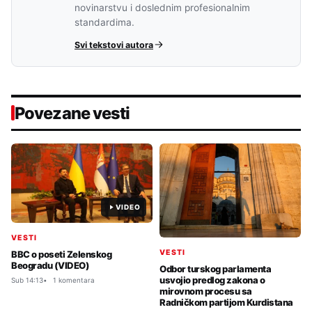
novinarstvu i doslednim profesionalnim
standardima.
Svi tekstovi autora
Povezane vesti
VIDEO
VESTI
VESTI
BBC o poseti Zelenskog
Beogradu (VIDEO)
Odbor turskog parlamenta
usvojio predlog zakona o
Sub 14:13
1 komentara
mirovnom procesu sa
Radničkom partijom Kurdistana