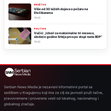
DRUŠTVO
Više od 30 lažnih dojava o požaru na
Divčibarama
19:43
POLITIKA
Vučić: „Izbori za maksimalno tri meseca,
sledeće godine Srbija prva po stopi rasta BDP“
19:42
Serbian News Media je nezavisni informativni portal sa
sedištem u Kragujevcu koji ima za cilj da javnosti pruži tačne,
pravovremene i proverene vesti od lokalnog, nacionalnog i
globalnog značaja.