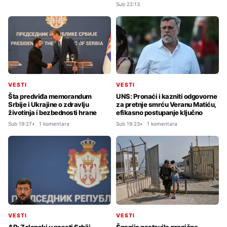
Sub 22:13
VESTI
VESTI
Šta predviđa memorandum
UNS: Pronaći i kazniti odgovorne
Srbije i Ukrajine o zdravlju
za pretnje smrću Veranu Matiću,
životinja i bezbednosti hrane
efikasno postupanje ključno
Sub 19:27
1 komentara
Sub 19:23
1 komentara
VESTI
VESTI