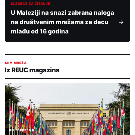
SLEDEĆE ZA ČITANJE
U Maleziji na snazi zabrana naloga
na društvenim mrežama za decu
mlađu od 16 godina
SNM MREŽA
Iz REUC magazina
REUC
•
PRE 10 H