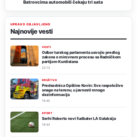
Batrovcima automobili čekaju tri sata
UPRAVO OBJAVLJENO
Najnovije vesti
VESTI
Odbor turskog parlamenta usvojio predlog
zakona o mirovnom procesu sa Radničkom
partijom Kurdistana
22:13
DRUŠTVO
Predsednica Opštine Kovin: Sve raspoložive
snage na terenu, u javnosti mnogo
dezinformacija
19:45
SPORT
Serhi Roberto novi fudbaler LA Galaksija
19:44