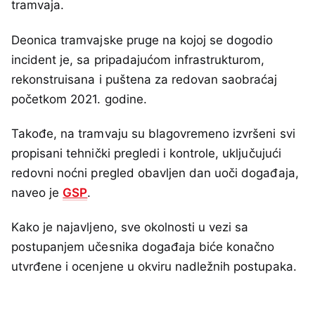
tramvaja.
Deonica tramvajske pruge na kojoj se dogodio
incident je, sa pripadajućom infrastrukturom,
rekonstruisana i puštena za redovan saobraćaj
početkom 2021. godine.
Takođe, na tramvaju su blagovremeno izvršeni svi
propisani tehnički pregledi i kontrole, uključujući
redovni noćni pregled obavljen dan uoči događaja,
naveo je
GSP
.
Kako je najavljeno, sve okolnosti u vezi sa
postupanjem učesnika događaja biće konačno
utvrđene i ocenjene u okviru nadležnih postupaka.