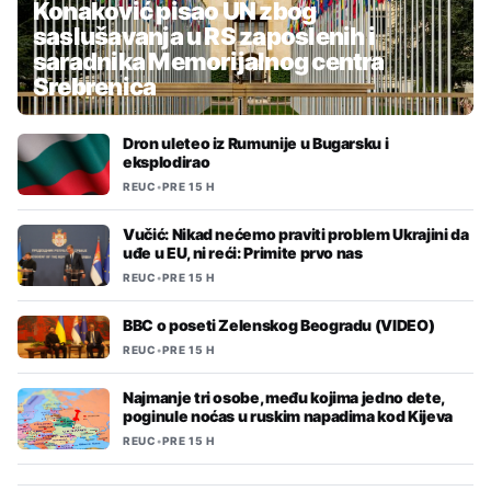
Konaković pisao UN zbog
saslušavanja u RS zaposlenih i
saradnika Memorijalnog centra
Srebrenica
Dron uleteo iz Rumunije u Bugarsku i
eksplodirao
REUC
•
PRE 15 H
Vučić: Nikad nećemo praviti problem Ukrajini da
uđe u EU, ni reći: Primite prvo nas
REUC
•
PRE 15 H
BBC o poseti Zelenskog Beogradu (VIDEO)
REUC
•
PRE 15 H
Najmanje tri osobe, među kojima jedno dete,
poginule noćas u ruskim napadima kod Kijeva
REUC
•
PRE 15 H