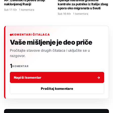
AP: Zelenski u poseti Srbiji
Španija nastavila granične
naklonjenoj Rusiji
kontrole za putnike iz Italije zbog
spora oko migranata u Seuti
Sub 17:10
1 komentara
Sub 16:44
1 komentara
KOMENTARI ČITALACA
Vaše mišljenje je deo priče
Pročitajte stavove drugih čitalaca i uključite se u
razgovor.
1
KOMENTAR
Napiši komentar
→
Pročitaj komentare