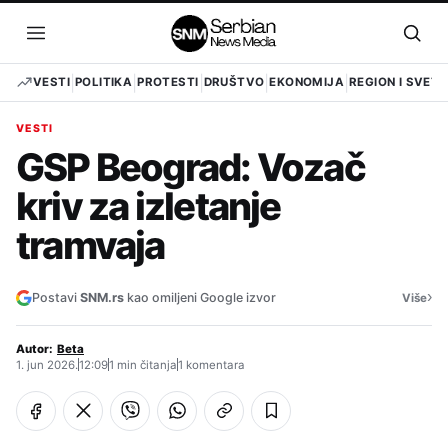
Pređi
na
Otvori
Otvo
sadržaj
meni
pret
VESTI
POLITIKA
PROTESTI
DRUŠTVO
EKONOMIJA
REGION I SVET
VESTI
GSP Beograd: Vozač
kriv za izletanje
tramvaja
›
Postavi
SNM.rs
kao omiljeni Google izvor
Više
Autor:
Beta
1. jun 2026.
12:09
1 min čitanja
1 komentara