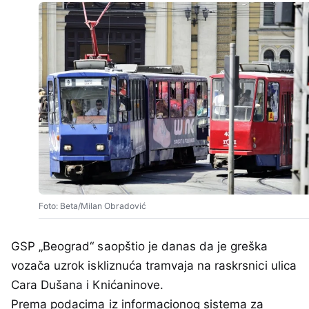
Foto: Beta/Milan Obradović
GSP „Beograd“ saopštio je danas da je greška
vozača uzrok iskliznuća tramvaja na raskrsnici ulica
Cara Dušana i Кnićaninove.
Prema podacima iz informacionog sistema za