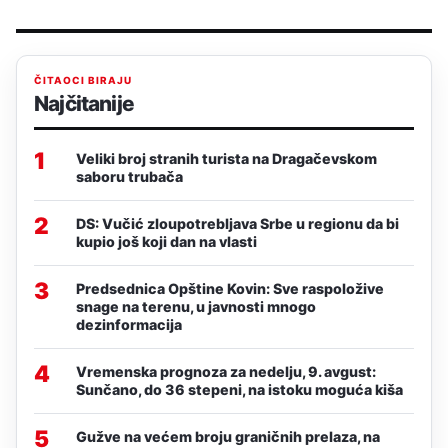
ČITAOCI BIRAJU
Najčitanije
1
Veliki broj stranih turista na Dragačevskom
saboru trubača
2
DS: Vučić zloupotrebljava Srbe u regionu da bi
kupio još koji dan na vlasti
3
Predsednica Opštine Kovin: Sve raspoložive
snage na terenu, u javnosti mnogo
dezinformacija
4
Vremenska prognoza za nedelju, 9. avgust:
Sunčano, do 36 stepeni, na istoku moguća kiša
5
Gužve na većem broju graničnih prelaza, na