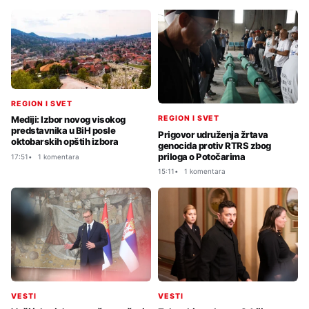
REGION I SVET
REGION I SVET
Mediji: Izbor novog visokog
predstavnika u BiH posle
Prigovor udruženja žrtava
oktobarskih opštih izbora
genocida protiv RTRS zbog
priloga o Potočarima
17:51
1 komentara
15:11
1 komentara
VESTI
VESTI