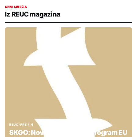
SNM MREŽA
Iz REUC magazina
REUC
•
PRE 7 H
SKGO: Nova podrška kroz Program EU