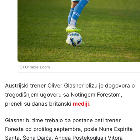
FOTO: pexels.com
Austrijski trener Oliver Glasner blizu je dogovora o
trogodišnjem ugovoru sa Notingem Forestom,
preneli su danas britanski
mediji
.
Glasner bi time trebalo da postane peti trener
Foresta od prošlog septembra, posle Nuna Espirita
Santa, Šona Dajča, Angea Postekoglua i Vitora