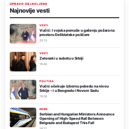
UPRAVO OBJAVLJENO
Najnovije vesti
VESTI
Vučić: I vojska pomaže u gašenju požara na
prostoru Deliblatske peščare
20:13
VESTI
Zelenski u subotu u Srbiji
19:40
POLITIKA
Vučić očekuje izbornu pobedu na nivou
Srbije – i u Beogradu i Novom Sadu
19:28
NEWS
Serbian and Hungarian Ministers Announce
Opening of High-Speed Rail Between
Belgrade and Budapest This Fall
19:27