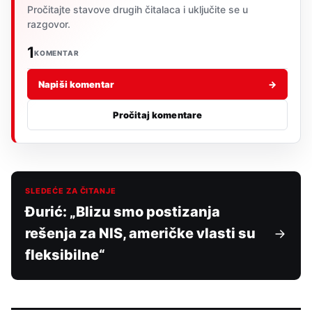
Pročitajte stavove drugih čitalaca i uključite se u
razgovor.
1
KOMENTAR
Napiši komentar
→
Pročitaj komentare
SLEDEĆE ZA ČITANJE
Đurić: „Blizu smo postizanja
rešenja za NIS, američke vlasti su
fleksibilne“