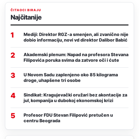
ČITAOCI BIRAJU
Najčitanije
1
Mediji: Direktor RGZ-a smenjen, ali zvanično nije
dobio informaciju, novi vd direktor Dalibor Babić
2
Akademski plenum: Napad na profesora Stevana
Filipovića poruka svima da zatvore oči i ćute
3
U Novom Sadu zaplenjeno oko 85 kilograma
droge, uhapšene tri osobe
4
Sindikat: Kragujevački oružari bez akontacije za
jul, kompanija u dubokoj ekonomskoj krizi
5
Profesor FDU Stevan Filipović pretučen u
centru Beograda