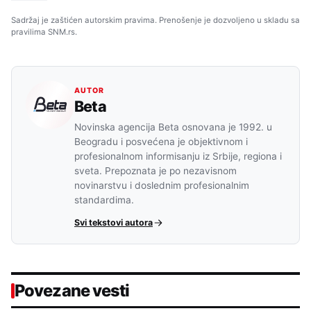
Sadržaj je zaštićen autorskim pravima. Prenošenje je dozvoljeno u skladu sa
pravilima SNM.rs.
AUTOR
Beta
Novinska agencija Beta osnovana je 1992. u
Beogradu i posvećena je objektivnom i
profesionalnom informisanju iz Srbije, regiona i
sveta. Prepoznata je po nezavisnom
novinarstvu i doslednim profesionalnim
standardima.
Svi tekstovi autora
Povezane vesti