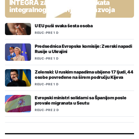
INTEGRA za pripremu projekata
integralnog teritorijalnog razvoja
U EU puši svaka šesta osoba
REUC
•
PRE 1 D
Predsednica Evropske komisije: Zverski napadi
Rusije u Ukrajini
REUC
•
PRE 1 D
Zelenski: U ruskim napadima ubijeno 17 ljudi, 44
osobe povređene na širem području Kijeva
REUC
•
PRE 1 D
Evropski ministri solidarni sa Španijom posle
provale migranata u Seutu
REUC
•
PRE 2 D