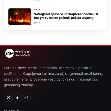
VESTI
Vatrogasci i posada helikoptera dočekani u
Beogradu nakon gašenja požara u Španiji
19:17
Serbian News Media je nezavisni informativni portal sa
sedištem u Kragujevcu koji ima za cilj da javnosti pruži tačne,
pravovremene i proverene vesti od lokalnog, nacionalnog i
globalnog značaja.