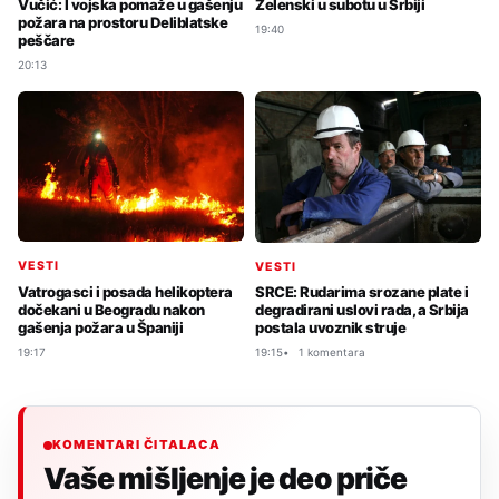
Vučić: I vojska pomaže u gašenju
Zelenski u subotu u Srbiji
požara na prostoru Deliblatske
19:40
peščare
20:13
VESTI
VESTI
Vatrogasci i posada helikoptera
SRCE: Rudarima srozane plate i
dočekani u Beogradu nakon
degradirani uslovi rada, a Srbija
gašenja požara u Španiji
postala uvoznik struje
19:17
19:15
1 komentara
KOMENTARI ČITALACA
Vaše mišljenje je deo priče