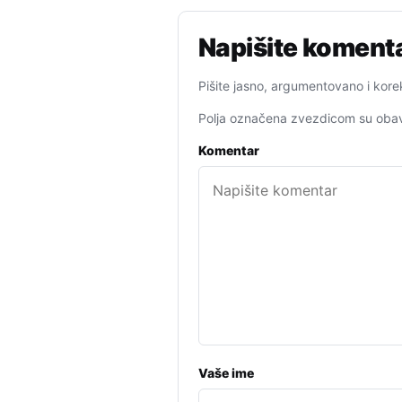
Napišite koment
Pišite jasno, argumentovano i kore
Polja označena zvezdicom su obav
Komentar
Vaše ime