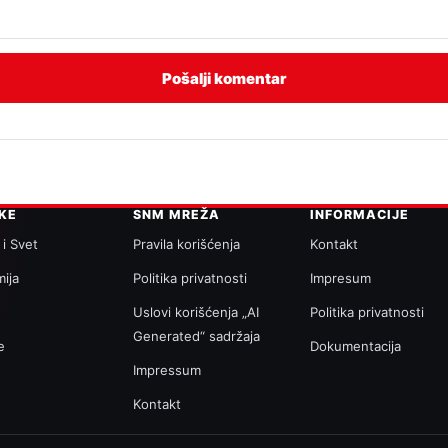
IKE
SNM MREŽA
INFORMACIJE
 i Svet
Pravila korišćenja
Kontakt
ija
Politika privatnosti
Impresum
a
Uslovi korišćenja „AI
Politika privatnosti
Generated“ sadržaja
e
Dokumentacija
Impressum
Kontakt