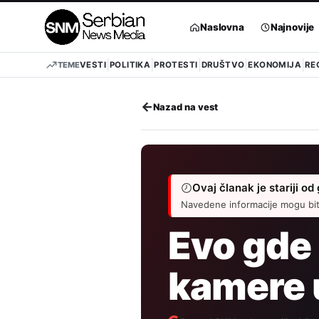
Pređi
na
Naslovna
Najnovije
sadržaj
TEME
VESTI
POLITIKA
PROTESTI
DRUŠTVO
EKONOMIJA
RE
←
Nazad na vest
Ovaj članak je stariji od
Navedene informacije mogu biti
Evo gde
kamere 