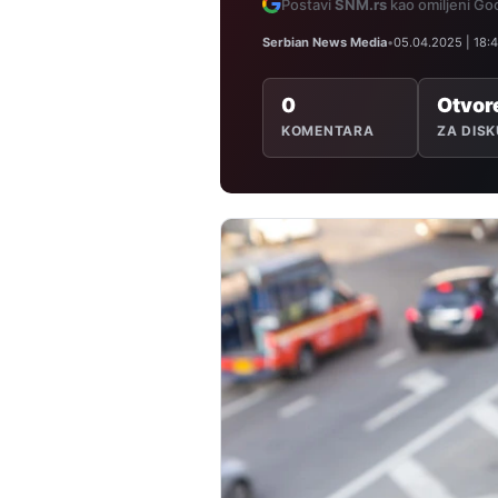
Postavi
SNM.rs
kao omiljeni Goo
Serbian News Media
•
05.04.2025 | 18:
0
Otvor
KOMENTARA
ZA DISK