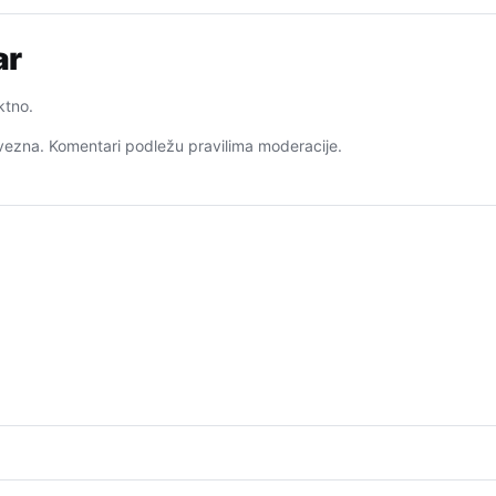
ar
ktno.
ezna. Komentari podležu pravilima moderacije.