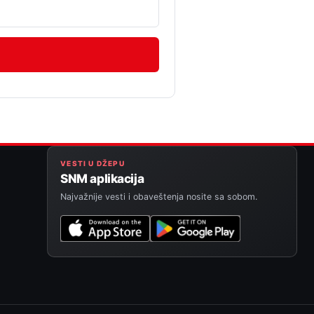
VESTI U DŽEPU
SNM aplikacija
Najvažnije vesti i obaveštenja nosite sa sobom.