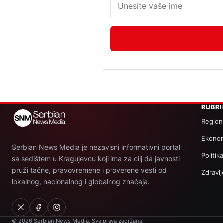
RUBR
Region
Ekonom
Serbian News Media je nezavisni informativni portal
Politik
sa sedištem u Kragujevcu koji ima za cilj da javnosti
pruži tačne, pravovremene i proverene vesti od
Zdravlj
lokalnog, nacionalnog i globalnog značaja.
© 2026 Serbian News Media. Sva prava zadržana.