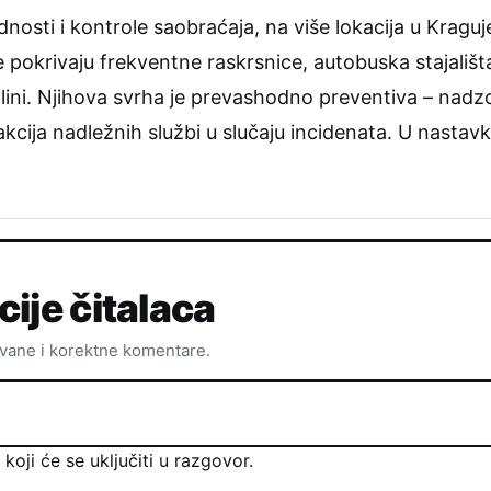
nosti i kontrole saobraćaja, na više lokacija u Kragu
okrivaju frekventne raskrsnice, autobuska stajališt
olini. Njihova svrha je prevashodno preventiva – nad
eakcija nadležnih službi u slučaju incidenata. U nastav
cije čitalaca
ovane i korektne komentare.
oji će se uključiti u razgovor.