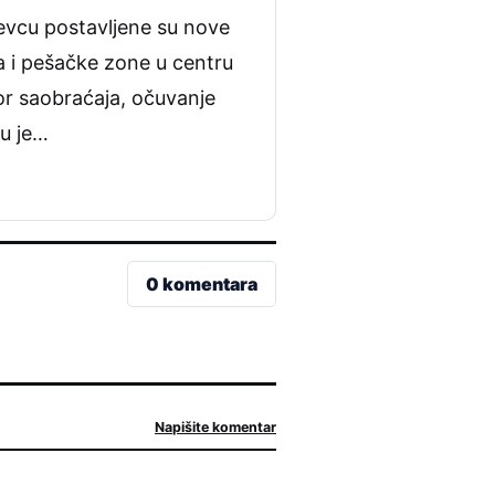
jevcu postavljene su nove
a i pešačke zone u centru
zor saobraćaja, očuvanje
ku je…
0 komentara
Napišite komentar