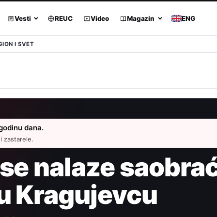
Vesti
REUC
Video
Magazin
ENG
GION I SVET
 godinu dana.
 zastarele.
 se nalaze saobra
u Kragujevcu