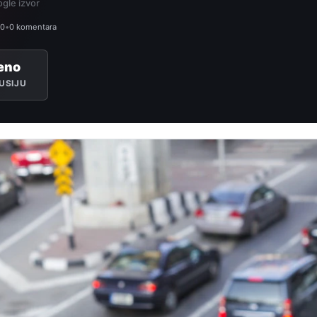
gle izvor
40
•
0 komentara
eno
USIJU