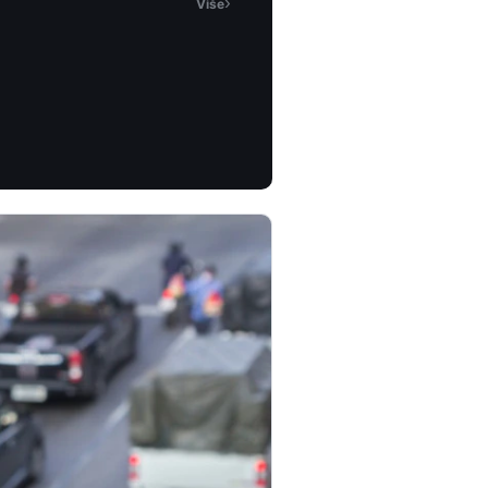
›
Više