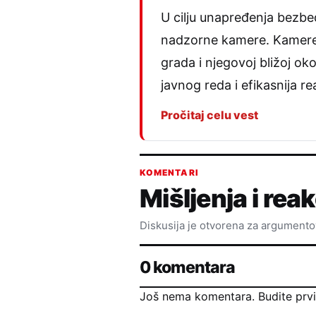
U cilju unapređenja bezbed
nadzorne kamere. Kamere p
grada i njegovoj bližoj ok
javnog reda i efikasnija r
Pročitaj celu vest
KOMENTARI
Mišljenja i reak
Diskusija je otvorena za argument
0 komentara
Još nema komentara. Budite prvi k