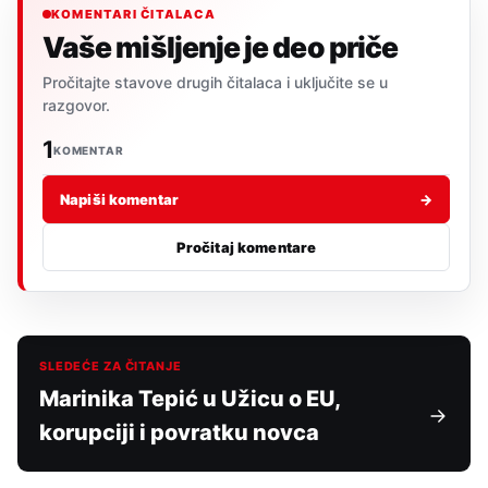
KOMENTARI ČITALACA
Vaše mišljenje je deo priče
Pročitajte stavove drugih čitalaca i uključite se u
razgovor.
1
KOMENTAR
Napiši komentar
→
Pročitaj komentare
SLEDEĆE ZA ČITANJE
Marinika Tepić u Užicu o EU,
korupciji i povratku novca