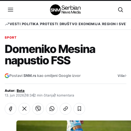
Pređi
na
Otvori
Otvo
sadržaj
meni
pret
VESTI
POLITIKA
PROTESTI
DRUŠTVO
EKONOMIJA
REGION I SVET
SPORT
Domeniko Mesina
napustio FSS
›
Postavi
SNM.rs
kao omiljeni Google izvor
Više
Autor:
Beta
13. jun 2026.
18:34
2 min čitanja
1 komentara