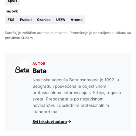
Sport
Tagovi:
FSS
Fudbal
Granica
UEFA
Vreme
Sadržaj je zaštićen autorskim pravima. Prenošenje je dozvoljeno u skladu sa
pravilima SNM.rs.
AUTOR
Beta
Novinska agencija Beta osnovana je 1992. u
Beogradu i posvećena je objektivnom i
profesionalnom informisanju iz Srbije, regiona i
sveta. Prepoznata je po nezavisnom
novinarstvu i doslednim profesionalnim
standardima.
Svi tekstovi autora