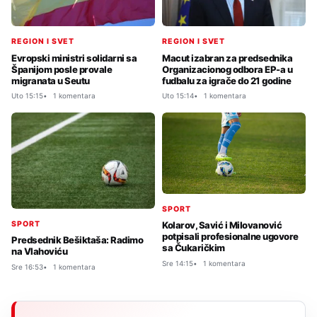
REGION I SVET
REGION I SVET
Evropski ministri solidarni sa
Macut izabran za predsednika
Španijom posle provale
Organizacionog odbora EP-a u
migranata u Seutu
fudbalu za igrače do 21 godine
Uto 15:15
1 komentara
Uto 15:14
1 komentara
SPORT
SPORT
Kolarov, Savić i Milovanović
potpisali profesionalne ugovore
Predsednik Bešiktaša: Radimo
sa Čukaričkim
na Vlahoviću
Sre 14:15
1 komentara
Sre 16:53
1 komentara