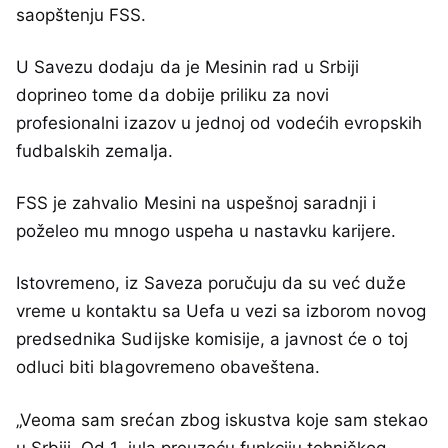
saopštenju FSS.
U Savezu dodaju da je Mesinin rad u Srbiji
doprineo tome da dobije priliku za novi
profesionalni izazov u jednoj od vodećih evropskih
fudbalskih zemalja.
FSS je zahvalio Mesini na uspešnoj saradnji i
poželeo mu mnogo uspeha u nastavku karijere.
Istovremeno, iz Saveza poručuju da su već duže
vreme u kontaktu sa Uefa u vezi sa izborom novog
predsednika Sudijske komisije, a javnost će o toj
odluci biti blagovremeno obaveštena.
„Veoma sam srećan zbog iskustva koje sam stekao
u Srbiji. Od 1. jula preuzeću funkciju tehničkog