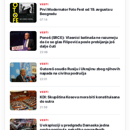
VESTI
Prvi Modernator Foto Fest od 19. avgusta u
Beogradu
07:14
VESTI
Ponoš (SRCE): Vlasnici batinaša ne razumeju
da će se glas Filipovića posle prebijanja još
dalje čuti
22:06
VESTI
Gutereš osudio Rusiju i Ukrajinu zbog njihovih
napada na civilna područja
22:01
VESTI
KDI: Skupština Kosova mora biti konstituisana
do sutra
21:59
VESTI
U eksploziji u predgrađu Damaska jedna
osoba poginula, nekoliko povređenih