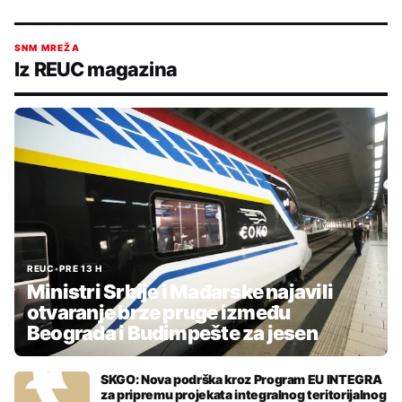
SNM MREŽA
Iz REUC magazina
REUC
•
PRE 13 H
Ministri Srbije i Mađarske najavili
otvaranje brze pruge između
Beograda i Budimpešte za jesen
SKGO: Nova podrška kroz Program EU INTEGRA
za pripremu projekata integralnog teritorijalnog