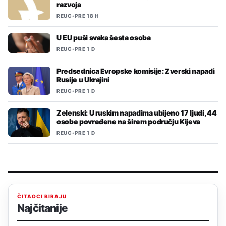
razvoja
REUC
•
PRE 18 H
U EU puši svaka šesta osoba
REUC
•
PRE 1 D
Predsednica Evropske komisije: Zverski napadi
Rusije u Ukrajini
REUC
•
PRE 1 D
Zelenski: U ruskim napadima ubijeno 17 ljudi, 44
osobe povređene na širem području Kijeva
REUC
•
PRE 1 D
ČITAOCI BIRAJU
Najčitanije