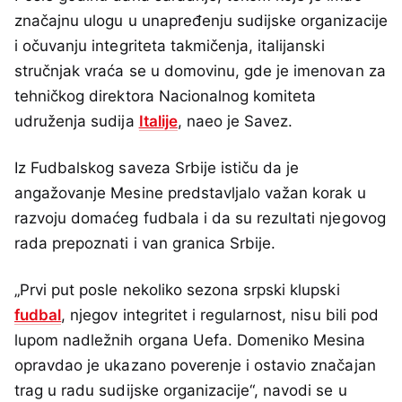
značajnu ulogu u unapređenju sudijske organizacije
i očuvanju integriteta takmičenja, italijanski
stručnjak vraća se u domovinu, gde je imenovan za
tehničkog direktora Nacionalnog komiteta
udruženja sudija
Italije
, naeo je Savez.
Iz Fudbalskog saveza Srbije ističu da je
angažovanje Mesine predstavljalo važan korak u
razvoju domaćeg fudbala i da su rezultati njegovog
rada prepoznati i van granica Srbije.
„Prvi put posle nekoliko sezona srpski klupski
fudbal
, njegov integritet i regularnost, nisu bili pod
lupom nadležnih organa Uefa. Domeniko Mesina
opravdao je ukazano poverenje i ostavio značajan
trag u radu sudijske organizacije“, navodi se u