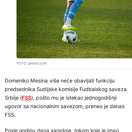
FOTO: pexels.com
Domeniko Mesina više neće obavljati funkciju
predsednika Sudijske komisije Fudbalskog saveza
Srbije (
FSS
), pošto mu je istekao jednogodišnji
ugovor sa nacionalnim savezom, preneo je danas
FSS.
Posle godinu dana saradnje, tokom koje je imao