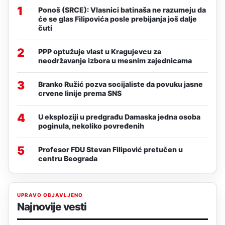
1
Ponoš (SRCE): Vlasnici batinaša ne razumeju da
će se glas Filipovića posle prebijanja još dalje
čuti
2
PPP optužuje vlast u Kragujevcu za
neodržavanje izbora u mesnim zajednicama
3
Branko Ružić pozva socijaliste da povuku jasne
crvene linije prema SNS
4
U eksploziji u predgrađu Damaska jedna osoba
poginula, nekoliko povređenih
5
Profesor FDU Stevan Filipović pretučen u
centru Beograda
UPRAVO OBJAVLJENO
Najnovije vesti