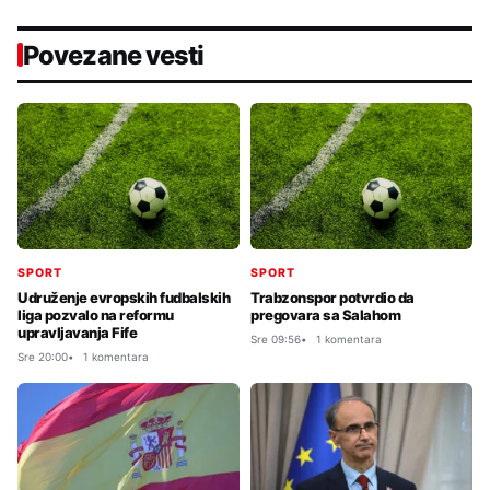
Povezane vesti
SPORT
SPORT
Udruženje evropskih fudbalskih
Trabzonspor potvrdio da
liga pozvalo na reformu
pregovara sa Salahom
upravljavanja Fife
Sre 09:56
1 komentara
Sre 20:00
1 komentara