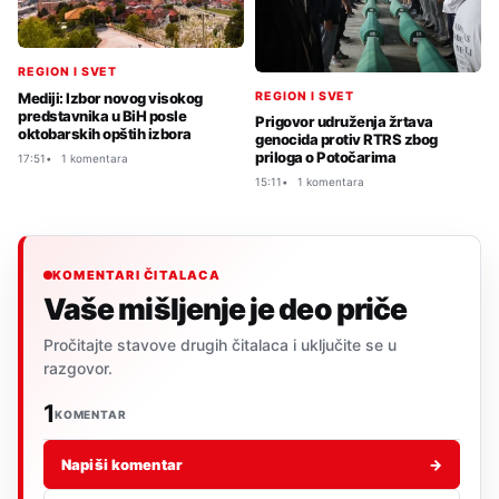
REGION I SVET
REGION I SVET
Mediji: Izbor novog visokog
predstavnika u BiH posle
Prigovor udruženja žrtava
oktobarskih opštih izbora
genocida protiv RTRS zbog
priloga o Potočarima
17:51
1 komentara
15:11
1 komentara
KOMENTARI ČITALACA
Vaše mišljenje je deo priče
Pročitajte stavove drugih čitalaca i uključite se u
razgovor.
1
KOMENTAR
Napiši komentar
→