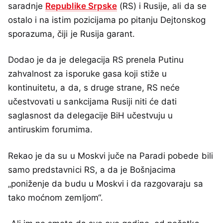
saradnje
Republike Srpske
(RS) i Rusije, ali da se
ostalo i na istim pozicijama po pitanju Dejtonskog
sporazuma, čiji je Rusija garant.
Dodao je da je delegacija RS prenela Putinu
zahvalnost za isporuke gasa koji stiže u
kontinuitetu, a da, s druge strane, RS neće
učestvovati u sankcijama Rusiji niti će dati
saglasnost da delegacije BiH učestvuju u
antiruskim forumima.
Rekao je da su u Moskvi juče na Paradi pobede bili
samo predstavnici RS, a da je Bošnjacima
„poniženje da budu u Moskvi i da razgovaraju sa
tako moćnom zemljom“.