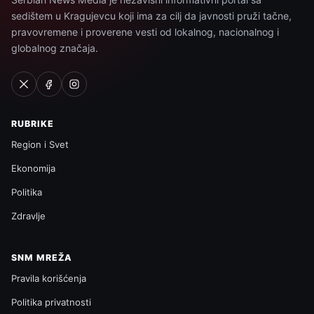
sedištem u Kragujevcu koji ima za cilj da javnosti pruži tačne,
pravovremene i proverene vesti od lokalnog, nacionalnog i
globalnog značaja.
RUBRIKE
Region i Svet
Ekonomija
Politika
Zdravlje
SNM MREŽA
Pravila korišćenja
Politika privatnosti