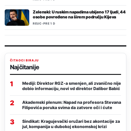
Zelenski: U ruskim napadima ubijeno 17 ljudi, 44
osobe povređene na širem području Kijeva
REUC
•
PRE 1 D
ČITAOCI BIRAJU
Najčitanije
1
Mediji: Direktor RGZ-a smenjen, ali zvanično nije
dobio informaciju, novi vd direktor Dalibor Babić
2
Akademski plenum: Napad na profesora Stevana
Filipovića poruka svima da zatvore oči i ćute
3
Sindikat: Kragujevački oružari bez akontacije za
jul, kompanija u dubokoj ekonomskoj krizi