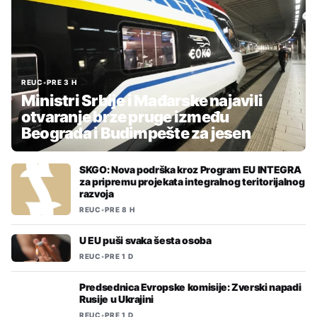
REUC
•
PRE 3 H
Ministri Srbije i Mađarske najavili
otvaranje brze pruge između
Beograda i Budimpešte za jesen
SKGO: Nova podrška kroz Program EU INTEGRA
za pripremu projekata integralnog teritorijalnog
razvoja
REUC
•
PRE 8 H
U EU puši svaka šesta osoba
REUC
•
PRE 1 D
Predsednica Evropske komisije: Zverski napadi
Rusije u Ukrajini
REUC
•
PRE 1 D