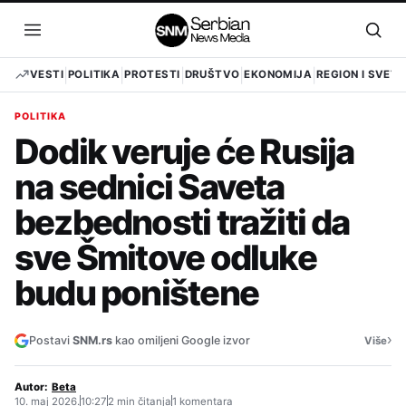
Pređi
na
Otvori
Otvo
sadržaj
meni
pret
VESTI
POLITIKA
PROTESTI
DRUŠTVO
EKONOMIJA
REGION I SVET
POLITIKA
Dodik veruje će Rusija
na sednici Saveta
bezbednosti tražiti da
sve Šmitove odluke
budu poništene
›
Postavi
SNM.rs
kao omiljeni Google izvor
Više
Autor:
Beta
10. maj 2026.
10:27
2 min čitanja
1 komentara