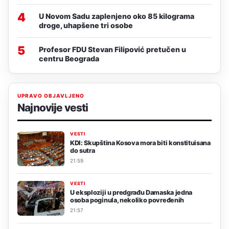
4
U Novom Sadu zaplenjeno oko 85 kilograma
droge, uhapšene tri osobe
5
Profesor FDU Stevan Filipović pretučen u
centru Beograda
UPRAVO OBJAVLJENO
Najnovije vesti
VESTI
KDI: Skupština Kosova mora biti konstituisana
do sutra
21:59
VESTI
U eksploziji u predgrađu Damaska jedna
osoba poginula, nekoliko povređenih
21:57