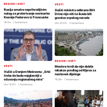
REGION I SVET
VESTI
Rusija smatra neprihvatljivim
Gašić ministru odbrane BiH:
nalog za proterivanje novinarke
Drina nije niti će ikada biti
Ksenije Fedorove iz Francuske
granica srpskog naroda
18:15
1 komentara
Uto 20:22
2 komentara
REGION I SVET
VESTI
Moskva tvrdi da nije dobila
nikakav predlog od Kijeva za
Vučić u Donjem Malovanu: „Srbi
nastavak dijaloga
treba da budu najglasniji u
očuvanju regionalnog mira“
18:26
1 komentara
Uto 13:07
1 komentara