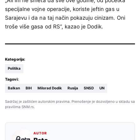
„Ali im ne smeta da sve ove godine, od početka
specijalne vojne operacije, koriste jeftin gas u
Sarajevu i da na taj način pokazuju cinizam. Oni
troše više gasa od RS“, kazao je Dodik.
Kategorija:
Politika
Tagovi:
Balkan
BIH
Milorad Dodik
Rusija
SNSD
UN
Sadržaj je zaštićen autorskim pravima. Prenošenje je dozvoljeno u skladu sa
pravilima SNM.rs.
AUTOR