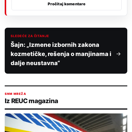
Pročitaj komentare
SLEDEĆE ZA ČITANJE
Šajn: „Izmene izbornih zakona
kozmetičke, rešenja o manjinama i
dalje neustavna“
SNM MREŽA
Iz REUC magazina