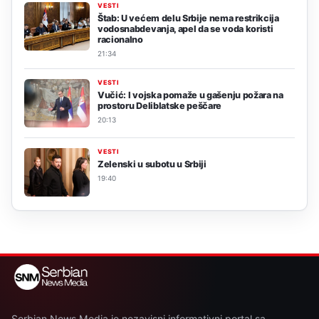
VESTI
Štab: U većem delu Srbije nema restrikcija
vodosnabdevanja, apel da se voda koristi
racionalno
21:34
VESTI
Vučić: I vojska pomaže u gašenju požara na
prostoru Deliblatske peščare
20:13
VESTI
Zelenski u subotu u Srbiji
19:40
Serbian News Media je nezavisni informativni portal sa