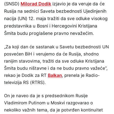
(SNSD)
Milorad Dodik
izjavio je da veruje da će
Rusija na sednici Saveta bezbednosti Ujedinjenih
nacija (UN) 12. maja tražiti da sve odluke visokog
predstavnika u Bosni i Hercegovini Kristijana
Šmita budu proglašene pravno nevažećim.
„Za koji dan će sastanak u Savetu bezbednosti UN
posvećen BiH i verujemo da će Rusija, shodno
ranijim stavovima, tražiti da sve odluke Kristijana
Šmita budu ništavne i da ne budu pravno važeće“,
rekao je Dodik za RT
Balkan
, prenela je Radio-
televizija RS (RTRS).
On je naveo da je s predsednikom Rusije
Vladimirom Putinom u Moskvi razgovarao o
nekoliko važnih tema, da je potvrđen kontinuitet