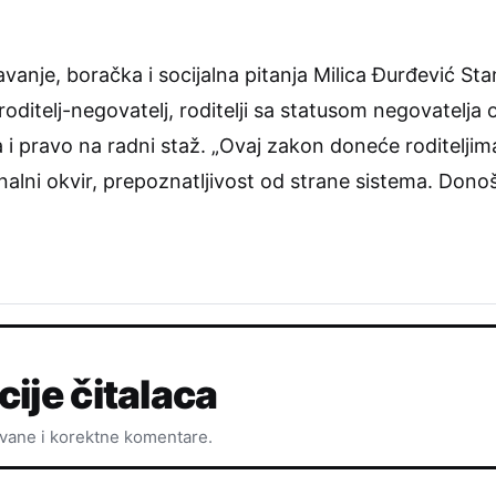
avanje, boračka i socijalna pitanja Milica Đurđević S
oditelj-negovatelj, roditelji sa statusom negovatelja
i pravo na radni staž. „Ovaj zakon doneće roditeljim
onalni okvir, prepoznatljivost od strane sistema. Don
cije čitalaca
ovane i korektne komentare.