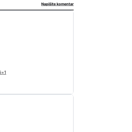
Napišite komentar
i=1