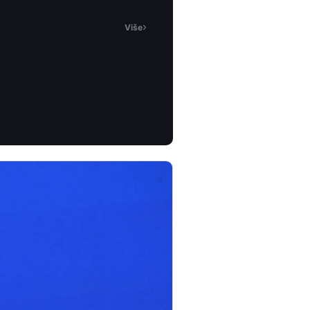
›
Više