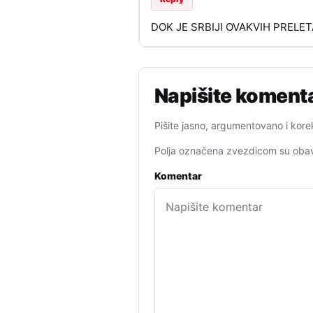
DOK JE SRBIJI OVAKVIH PRELE
Napišite koment
Pišite jasno, argumentovano i kore
Polja označena zvezdicom su obav
Komentar