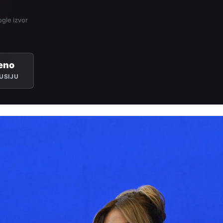
gle izvor
eno
USIJU