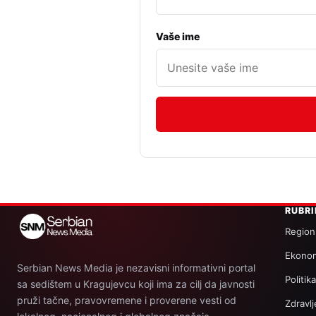
Vaše ime
RUBR
Region
Ekonom
Serbian News Media je nezavisni informativni portal
Politik
sa sedištem u Kragujevcu koji ima za cilj da javnosti
pruži tačne, pravovremene i proverene vesti od
Zdravlj