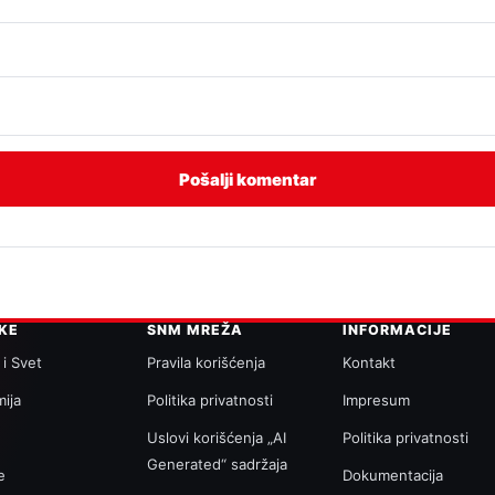
IKE
SNM MREŽA
INFORMACIJE
 i Svet
Pravila korišćenja
Kontakt
ija
Politika privatnosti
Impresum
a
Uslovi korišćenja „AI
Politika privatnosti
Generated“ sadržaja
e
Dokumentacija