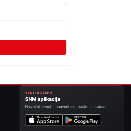
VESTI U DŽEPU
SNM aplikacija
Najvažnije vesti i obaveštenja nosite sa sobom.