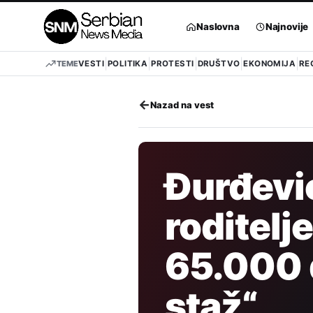
Pređi
na
Naslovna
Najnovije
sadržaj
TEME
VESTI
POLITIKA
PROTESTI
DRUŠTVO
EKONOMIJA
RE
←
Nazad na vest
Đurđevi
roditelj
65.000 
staž“