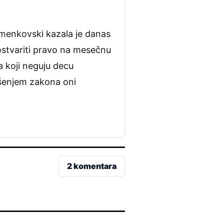
tamenkovski kazala je danas
 ostvariti pravo na mesečnu
a koji neguju decu
ošenjem zakona oni
2 komentara