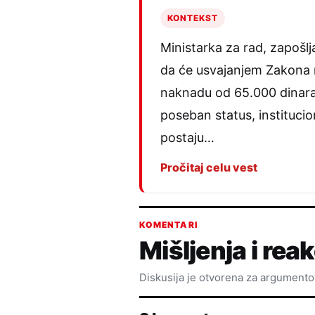
KONTEKST
Ministarka za rad, zapošlj
da će usvajanjem Zakona r
naknadu od 65.000 dinara 
poseban status, instituci
postaju…
Pročitaj celu vest
KOMENTARI
Mišljenja i reak
Diskusija je otvorena za argument