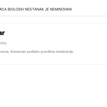
TACA BIOLOSKI NESTANAK JE NEMINOVAN!
ar
ktno.
ezna. Komentari podležu pravilima moderacije.