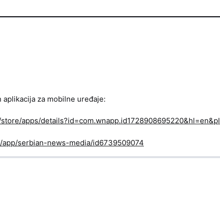
h aplikacija za mobilne uređaje:
om/store/apps/details?id=com.wnapp.id1728908695220&hl=en&pl
us/app/serbian-news-media/id6739509074