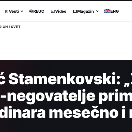
Vesti
REUC
Video
Magazin
ENG
GION I SVET
ć Stamenkovski: 
e-negovatelje pri
dinara mesečno i 