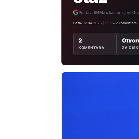
Postavi
SNM.rs
kao omiljeni Goo
Beta
•
02.04.2026 | 10:56
•
2 komentara
2
Otvor
KOMENTARA
ZA DISK