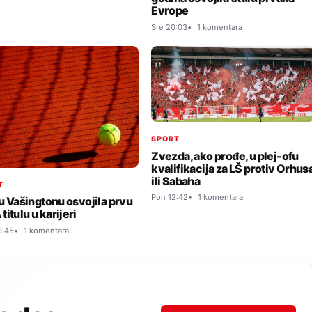
Evrope
Sre 20:03
1 komentara
SPORT
Zvezda, ako prođe, u plej-ofu
kvalifikacija za LŠ protiv Orhus
ili Sabaha
T
Pon 12:42
1 komentara
 u Vašingtonu osvojila prvu
itulu u karijeri
0:45
1 komentara