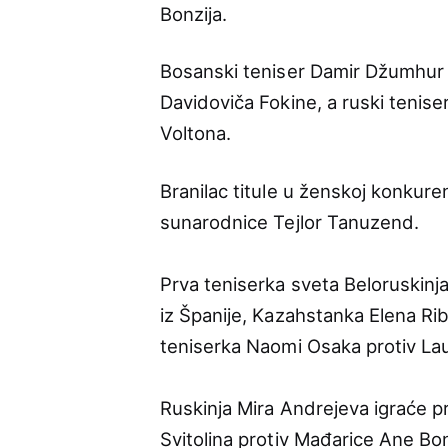
Bonzija.
Bosanski teniser Damir Džumhur 
Davidoviča Fokine, a ruski tenis
Voltona.
Branilac titule u ženskoj konkur
sunarodnice Tejlor Tanuzend.
Prva teniserka sveta Beloruskinj
iz Španije, Kazahstanka Elena Rib
teniserka Naomi Osaka protiv L
Ruskinja Mira Andrejeva igraće p
Svitolina protiv Mađarice Ane Bo