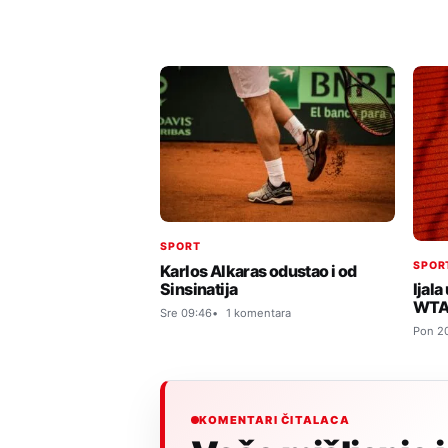
SPORT
SPOR
Karlos Alkaras odustao i od
Sinsinatija
Ijala
WTA t
Sre 09:46
1 komentara
Pon 2
KOMENTARI ČITALACA