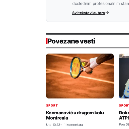
doslednim profesionalnim sta
Svi tekstovi autora
Povezane vesti
SPOR
SPORT
Đoko
Kecmanović u drugom kolu
ATP l
Montreala
Pon 0
Uto 10:13
1 komentara