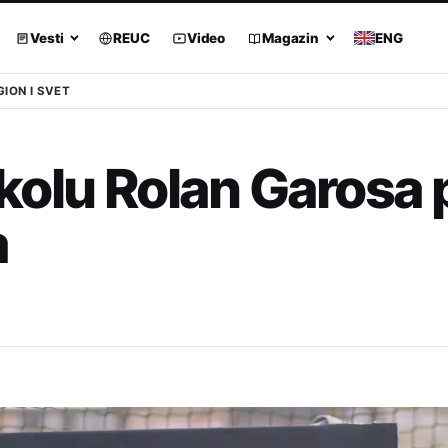
Vesti
REUC
Video
Magazin
ENG
GION I SVET
olu Rolan Garosa p
a