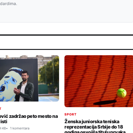
ndardima.
T
SPORT
vić zadržao peto mesto na
isti
Ženska juniorska teniska
reprezentacija Srbije do 18
9:48
1 komentara
godina osvojila titulu prvaka