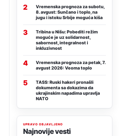
2
Vremenska prognoza za subotu,
8. avgust: Sunčano i toplo, na
jugu i istoku Srbije moguća kiša
3
Tribina u Nišu: Pobediti režim
moguće je uz solidarnost,
sabornost, integralnost i
inkluzivnost
4
Vremenska prognoza za petak, 7.
avgust 2026: Veoma toplo
5
TASS: Ruski hakeri pronašli
dokumenta sa dokazima da
ukrajinskim napadima upravlja
NATO
UPRAVO OBJAVLJENO
Najnovije vesti