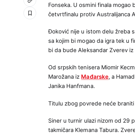
Fonseka. U osmini finala mogao b
četvrtfinalu protiv Australijanca
Đoković nije u istom delu žreba 
sa kojim bi mogao da igra tek u f
bi da bude Aleksandar Zverev i
Od srpskih tenisera Miomir Kecma
Marožana iz
Mađarske
, a Hamad
Janika Hanfmana.
Titulu zbog povrede neće braniti
Siner u turnir ulazi nizom od 29
takmičara Klemana Tabura. Zvere