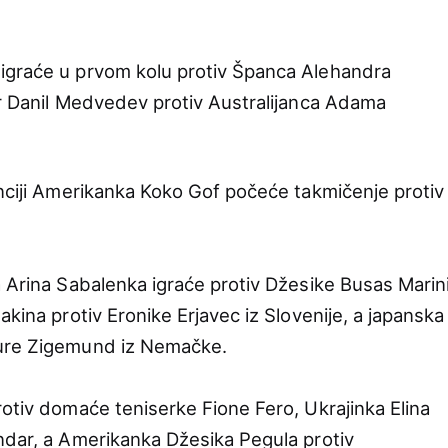
igraće u prvom kolu protiv Španca Alehandra
er Danil Medvedev protiv Australijanca Adama
enciji Amerikanka Koko Gof počeće takmičenje protiv
a Arina Sabalenka igraće protiv Džesike Busas Marin
akina protiv Eronike Erjavec iz Slovenije, a japanska
aure Zigemund iz Nemačke.
rotiv domaće teniserke Fione Fero, Ukrajinka Elina
ndar, a Amerikanka Džesika Pegula protiv