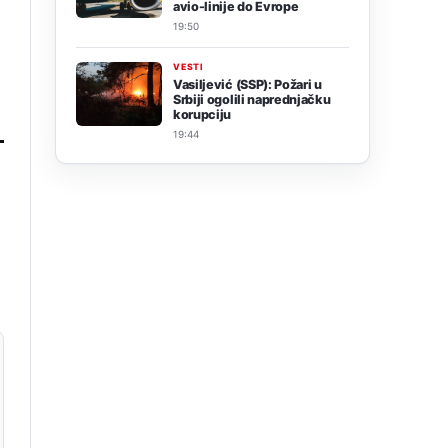
avio-linije do Evrope
19:50
VESTI
Vasiljević (SSP): Požari u
Srbiji ogolili naprednjačku
korupciju
19:44