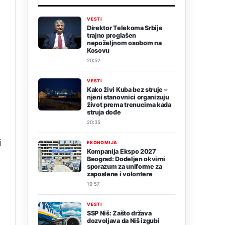
VESTI
Direktor Telekoma Srbije
trajno proglašen
nepoželjnom osobom na
Kosovu
20:52
VESTI
Kako živi Kuba bez struje –
njeni stanovnici organizuju
život prema trenucima kada
struja dođe
20:35
i
EKONOMIJA
Kompanija Ekspo 2027
Beograd: Dodeljen okvirni
sporazum za uniforme za
zaposlene i volontere
19:57
VESTI
SSP Niš: Zašto država
dozvoljava da Niš izgubi