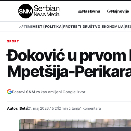
Pređi
na
Naslovna
Najnovije
sadržaj
TEME
VESTI
POLITIKA
PROTESTI
DRUŠTVO
EKONOMIJA
RE
SPORT
Đoković u prvom k
Mpetšija-Perikar
Postavi
SNM.rs
kao omiljeni Google izvor
Autor:
Beta
21. maj 2026.
15:21
2 min čitanja
1 komentara