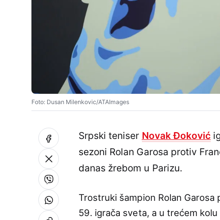
Foto: Dusan Milenkovic/ATAImages
Srpski teniser
Novak Đoković
ig
sezoni Rolan Garosa protiv Fran
danas žrebom u Parizu.
Trostruki šampion Rolan Garosa p
59. igrača sveta, a u trećem kol