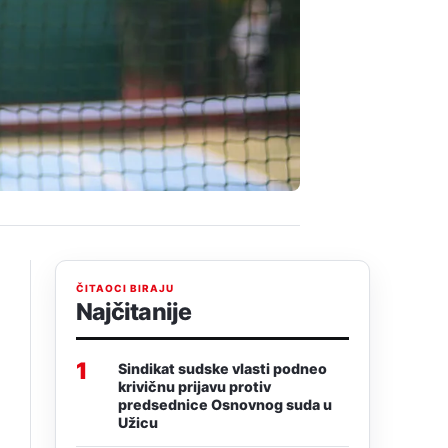
ČITAOCI BIRAJU
Najčitanije
1
Sindikat sudske vlasti podneo
krivičnu prijavu protiv
predsednice Osnovnog suda u
Užicu