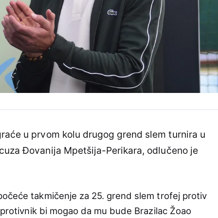
raće u prvom kolu drugog grend slem turnira u
cuza Đovanija Mpetšija-Perikara, odlučeno je
očeće takmičenje za 25. grend slem trofej protiv
u protivnik bi mogao da mu bude Brazilac Žoao