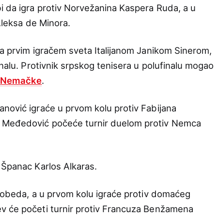
i da igra protiv Norvežanina Kaspera Ruda, a u
 Aleksa de Minora.
sa prvim igračem sveta Italijanom Janikom Sinerom,
inalu. Protivnik srpskog tenisera u polufinalu mogao
z
Nemačke
.
nović igraće u prvom kolu protiv Fabijana
 Međedović počeće turnir duelom protiv Nemca
 Španac Karlos Alkaras.
 pobeda, a u prvom kolu igraće protiv domaćeg
v će početi turnir protiv Francuza Benžamena