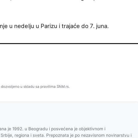
e u nedelju u Parizu i trajaće do 7. juna.
 dozvoljeno u skladu sa pravilima SNM.rs.
na je 1992. u Beogradu i posvećena je objektivnom i
 Srbije, regiona i sveta. Prepoznata je po nezavisnom novinarstvu i