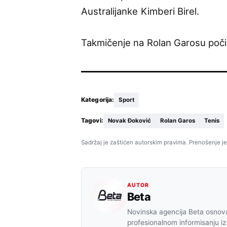
Australijanke Kimberi Birel.
Takmičenje na Rolan Garosu počinj
Kategorija:
Sport
Tagovi:
Novak Đoković
Rolan Garos
Tenis
Sadržaj je zaštićen autorskim pravima. Prenošenje je
AUTOR
Beta
Novinska agencija Beta osnova
profesionalnom informisanju iz