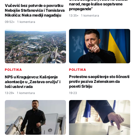
narod, nego kulise sopstvene
Vučević bez potvrde o povratku
propagande“
Nebojše Stefanovića i Tomislava
Nikolića: Neka mediji nagađaju
13:35
1 komentara
09:52
1 komentara
POLITIKA
POLITIKA
Protestno saopštenje sto ličnosti
NPS u Kragujevcu: Kašnjenje
protiv poziva Zelenskom da
akontacije u „Zastava oružju“ i
poseti Srbiju
loši uslovi rada
19:23
13:29
1 komentara