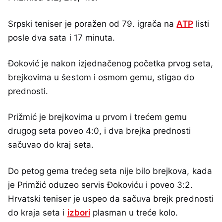
Srpski teniser je poražen od 79. igrača na
ATP
listi
posle dva sata i 17 minuta.
Đoković je nakon izjednačenog početka prvog seta,
brejkovima u šestom i osmom gemu, stigao do
prednosti.
Prižmić je brejkovima u prvom i trećem gemu
drugog seta poveo 4:0, i dva brejka prednosti
sačuvao do kraj seta.
Do petog gema trećeg seta nije bilo brejkova, kada
je Primžić oduzeo servis Đokoviću i poveo 3:2.
Hrvatski teniser je uspeo da sačuva brejk prednosti
do kraja seta i
izbori
plasman u treće kolo.