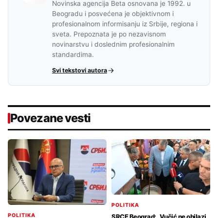
Novinska agencija Beta osnovana je 1992. u
Beogradu i posvećena je objektivnom i
profesionalnom informisanju iz Srbije, regiona i
sveta. Prepoznata je po nezavisnom
novinarstvu i doslednim profesionalnim
standardima.
Svi tekstovi autora
Povezane vesti
POLITIKA
POLITIKA
SRCE Beograd: „Vučić ne obilazi