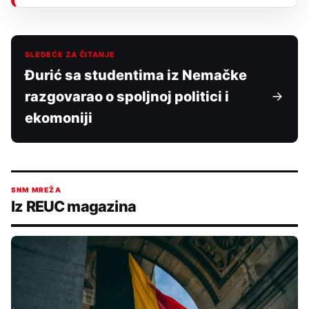
SLEDEĆE ZA ČITANJE
Đurić sa studentima iz Nemačke
razgovarao o spoljnoj politici i
ekomoniji
SNM MREŽA
Iz REUC magazina