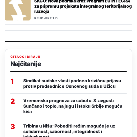
SKGO: Nova podrška kroz Program EU INTEGRA
za pripremu projekata integralnog teritorijalnog
razvoja
REUC
•
PRE 1 D
ČITAOCI BIRAJU
Najčitanije
1
Sindikat sudske vlasti podneo krivičnu prijavu
protiv predsednice Osnovnog suda u Užicu
2
Vremenska prognoza za subotu, 8. avgust:
Sunčano i toplo, na jugu i istoku Srbije moguća
kiša
3
Tribina u Nišu: Pobediti režim moguće je uz
solidarnost, sabornost, integralnost i
inkluzivnost