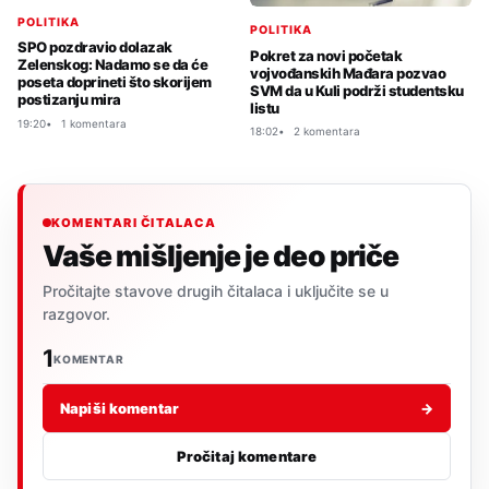
POLITIKA
POLITIKA
SPO pozdravio dolazak
Pokret za novi početak
Zelenskog: Nadamo se da će
vojvođanskih Mađara pozvao
poseta doprineti što skorijem
SVM da u Kuli podrži studentsku
postizanju mira
listu
19:20
1 komentara
18:02
2 komentara
KOMENTARI ČITALACA
Vaše mišljenje je deo priče
Pročitajte stavove drugih čitalaca i uključite se u
razgovor.
1
KOMENTAR
Napiši komentar
→
Pročitaj komentare