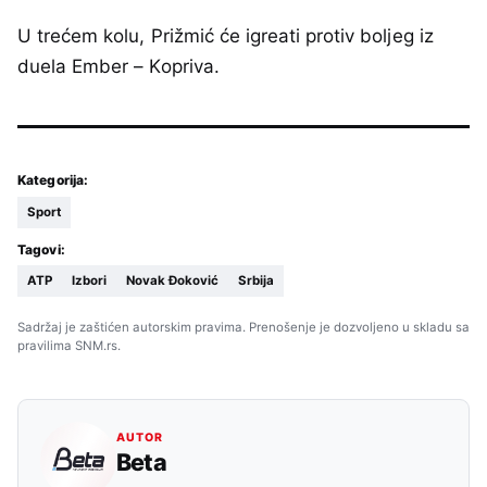
U trećem kolu, Prižmić će igreati protiv boljeg iz
duela Ember – Kopriva.
Kategorija:
Sport
Tagovi:
ATP
Izbori
Novak Đoković
Srbija
Sadržaj je zaštićen autorskim pravima. Prenošenje je dozvoljeno u skladu sa
pravilima SNM.rs.
AUTOR
Beta