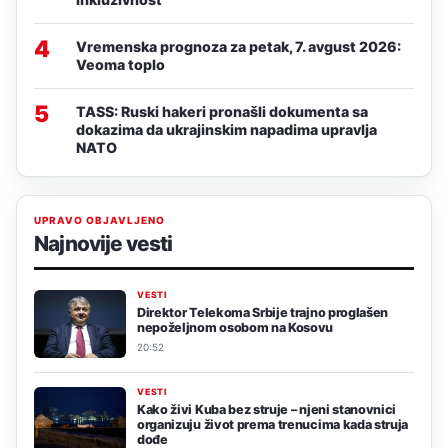
4
Vremenska prognoza za petak, 7. avgust 2026:
Veoma toplo
5
TASS: Ruski hakeri pronašli dokumenta sa
dokazima da ukrajinskim napadima upravlja
NATO
UPRAVO OBJAVLJENO
Najnovije vesti
VESTI
Direktor Telekoma Srbije trajno proglašen
nepoželjnom osobom na Kosovu
20:52
VESTI
Kako živi Kuba bez struje – njeni stanovnici
organizuju život prema trenucima kada struja
dođe