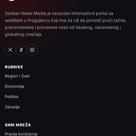
Serbian News Media je nezavisni informativni portal sa
sedištem u Kragujevcu koji ima za cilj da javnosti pruži tačne,
pravovremene i proverene vesti od lokalnog, nacionalnog i
globalnog značaja.
RUBRIKE
Region i Svet
Ekonomija
Politika
Zdravlje
SNM MREŽA
Pravila korišćenja