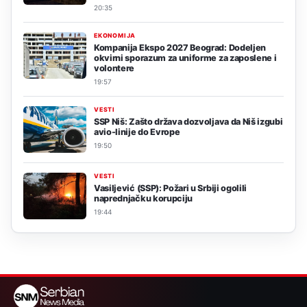
20:35
EKONOMIJA
Kompanija Ekspo 2027 Beograd: Dodeljen
okvirni sporazum za uniforme za zaposlene i
volontere
19:57
VESTI
SSP Niš: Zašto država dozvoljava da Niš izgubi
avio-linije do Evrope
19:50
VESTI
Vasiljević (SSP): Požari u Srbiji ogolili
naprednjačku korupciju
19:44