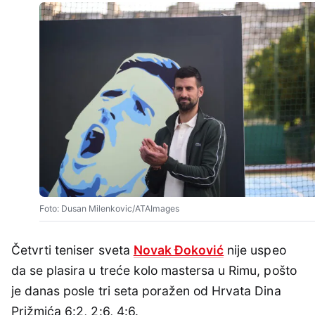
Foto: Dusan Milenkovic/ATAImages
Četvrti teniser sveta
Novak Đoković
nije uspeo
da se plasira u treće kolo mastersa u Rimu, pošto
je danas posle tri seta poražen od Hrvata Dina
Prižmića 6:2, 2:6, 4:6.