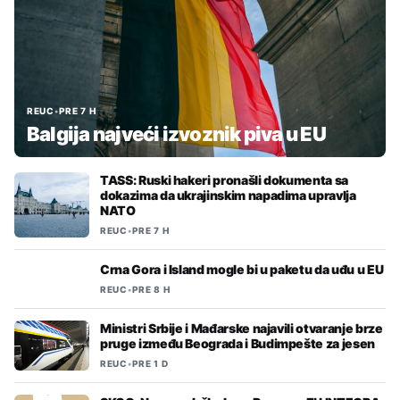
REUC
•
PRE 7 H
Balgija najveći izvoznik piva u EU
TASS: Ruski hakeri pronašli dokumenta sa
dokazima da ukrajinskim napadima upravlja
NATO
REUC
•
PRE 7 H
Crna Gora i Island mogle bi u paketu da uđu u EU
REUC
•
PRE 8 H
Ministri Srbije i Mađarske najavili otvaranje brze
pruge između Beograda i Budimpešte za jesen
REUC
•
PRE 1 D