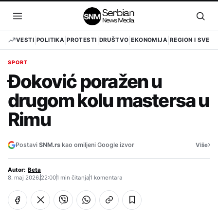
Pređi
na
Otvori
Otvo
sadržaj
meni
pret
VESTI
POLITIKA
PROTESTI
DRUŠTVO
EKONOMIJA
REGION I SVET
SPORT
Đoković poražen u
drugom kolu mastersa u
Rimu
›
Postavi
SNM.rs
kao omiljeni Google izvor
Više
Autor:
Beta
8. maj 2026.
22:00
1 min čitanja
1 komentara