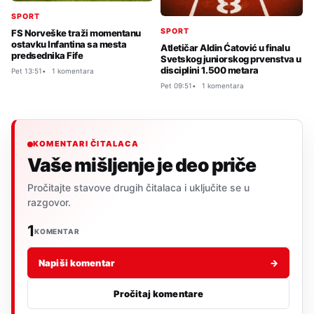
SPORT
SPORT
FS Norveške traži momentanu
ostavku Infantina sa mesta
Atletičar Aldin Ćatović u finalu
predsednika Fife
Svetskog juniorskog prvenstva u
disciplini 1.500 metara
Pet 13:51
1 komentara
Pet 09:51
1 komentara
KOMENTARI ČITALACA
Vaše mišljenje je deo priče
Pročitajte stavove drugih čitalaca i uključite se u
razgovor.
1
KOMENTAR
Napiši komentar
→
Pročitaj komentare