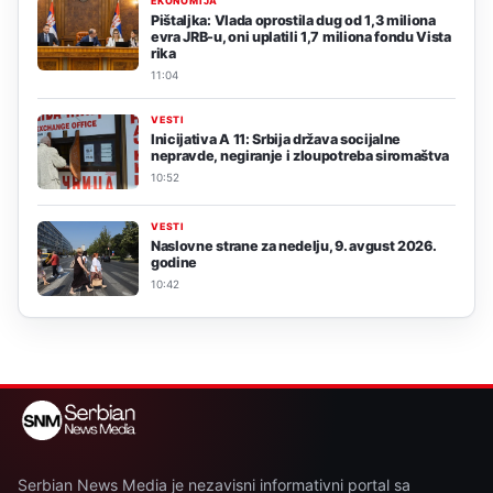
EKONOMIJA
Pištaljka: Vlada oprostila dug od 1,3 miliona
evra JRB-u, oni uplatili 1,7 miliona fondu Vista
rika
11:04
VESTI
Inicijativa A 11: Srbija država socijalne
nepravde, negiranje i zloupotreba siromaštva
10:52
VESTI
Naslovne strane za nedelju, 9. avgust 2026.
godine
10:42
Serbian News Media je nezavisni informativni portal sa