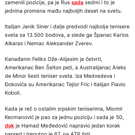
zamenili pozicije, pa je Rus
sada
sedmi i to je
jednina promena mađu najboljih deset na svetu.
Italijan Janik Siner i dalje predvodi najbolje tenisere
sveta sa 13.500 bodova, a slede ga Španac Karlos
Alkaras i Nemac Aleksander Zverev.
Kanađanin Feliks Ože-Alijasim je četvrti,
Amerikanac Ben Šelton peti, a Australijanac Aleks
de Minor šesti teniser sveta. Iza Medvedeva i
Đokovića su Amerikanac Tejlor Fric i Italijan Flavio
Koboli.
Kada je reč o ostalim srpskim teniserima, Miomir
Kecmanović je pao za jednu poziciju i sada je 50,
dok
je Hamad Međedović napravio jedan korak
napred i trenutno je 67. na ATP listi.