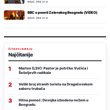
REUC
•
PRE 21 H
BBC o poseti Zelenskog Beogradu (VIDEO)
REUC
•
PRE 21 H
ČITAOCI BIRAJU
Najčitanije
1
Marton (LSV): Pastor je potrčko Vučića i
Šešeljevih radikala
2
Veliki broj stranih turista na Dragačevskom
saboru trubača
3
Hitna pomoć: Devojka izbodena nožem u
Beogradu