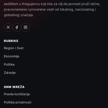
sedištem u Kragujevcu koji ima za cilj da javnosti pruži tačne,
pravovremene i proverene vesti od lokalnog, nacionalnog i
globalnog značaja.
RUBRIKE
Region i Svet
Ekonomija
Politika
Zdravlje
SNM MREŽA
Pravila korišćenja
Politika privatnosti