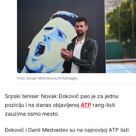
Foto: Dusan Milenkovic/ATAImages
Srpski teniser Novak Đoković pao je za jednu
poziciju i na danas objavljenoj
ATP
rang-listi
zauzima osmo mesto.
Đoković i Danil Medvedev su na najnovijoj ATP listi