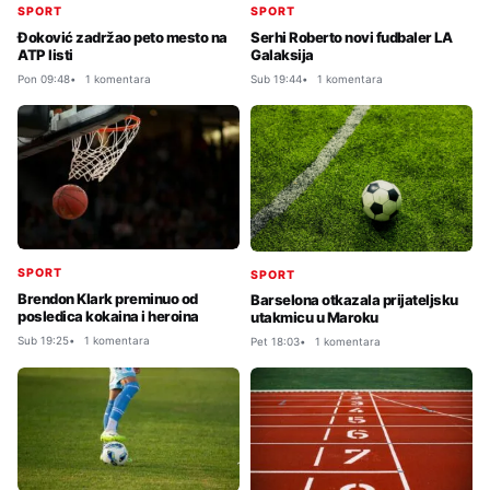
SPORT
SPORT
Đoković zadržao peto mesto na
Serhi Roberto novi fudbaler LA
ATP listi
Galaksija
Pon 09:48
1 komentara
Sub 19:44
1 komentara
SPORT
SPORT
Brendon Klark preminuo od
Barselona otkazala prijateljsku
posledica kokaina i heroina
utakmicu u Maroku
Sub 19:25
1 komentara
Pet 18:03
1 komentara