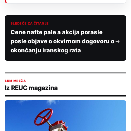
SLEDEĆE ZA ČITANJE
Cene nafte pale a akcija porasle
posle objave o okvirnom dogovoru o
okončanju iranskog rata
SNM MREŽA
Iz REUC magazina