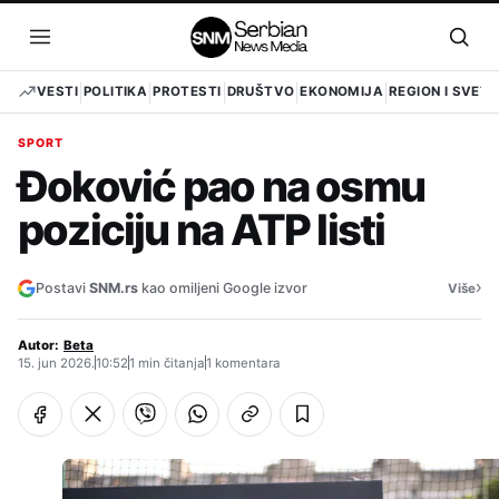
Pređi
na
Otvori
Otvo
sadržaj
meni
pret
VESTI
POLITIKA
PROTESTI
DRUŠTVO
EKONOMIJA
REGION I SVET
SPORT
Đoković pao na osmu
poziciju na ATP listi
›
Postavi
SNM.rs
kao omiljeni Google izvor
Više
Autor:
Beta
15. jun 2026.
10:52
1 min čitanja
1 komentara