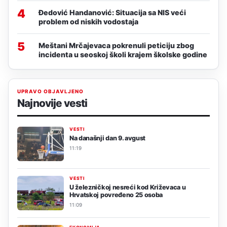
4
Đedović Handanović: Situacija sa NIS veći
problem od niskih vodostaja
5
Meštani Mrčajevaca pokrenuli peticiju zbog
incidenta u seoskoj školi krajem školske godine
UPRAVO OBJAVLJENO
Najnovije vesti
VESTI
Na današnji dan 9. avgust
11:19
VESTI
U železničkoj nesreći kod Križevaca u
Hrvatskoj povređeno 25 osoba
11:09