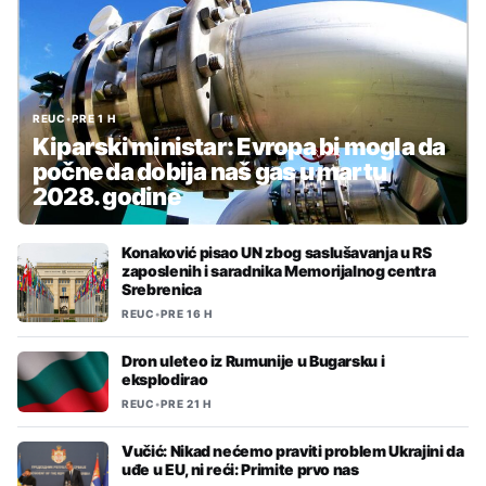
REUC
•
PRE 1 H
Kiparski ministar: Evropa bi mogla da
počne da dobija naš gas u martu
2028. godine
Konaković pisao UN zbog saslušavanja u RS
zaposlenih i saradnika Memorijalnog centra
Srebrenica
REUC
•
PRE 16 H
Dron uleteo iz Rumunije u Bugarsku i
eksplodirao
REUC
•
PRE 21 H
Vučić: Nikad nećemo praviti problem Ukrajini da
uđe u EU, ni reći: Primite prvo nas