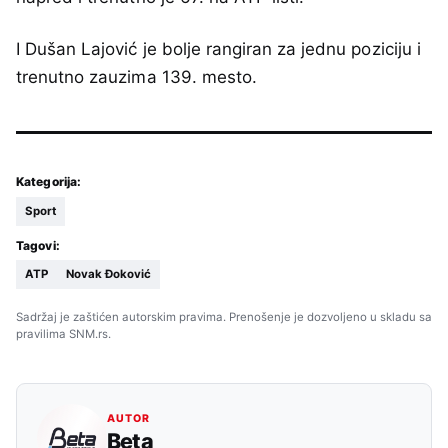
I Dušan Lajović je bolje rangiran za jednu poziciju i
trenutno zauzima 139. mesto.
Kategorija:
Sport
Tagovi:
ATP
Novak Đoković
Sadržaj je zaštićen autorskim pravima. Prenošenje je dozvoljeno u skladu sa
pravilima SNM.rs.
AUTOR
Beta