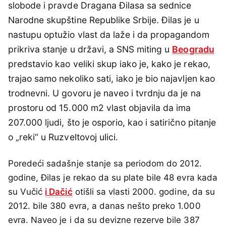
slobode i pravde Dragana Đilasa sa sednice
Narodne skupštine Republike Srbije. Đilas je u
nastupu optužio vlast da laže i da propagandom
prikriva stanje u državi, a SNS miting u
Beogradu
predstavio kao veliki skup iako je, kako je rekao,
trajao samo nekoliko sati, iako je bio najavljen kao
trodnevni. U govoru je naveo i tvrdnju da je na
prostoru od 15.000 m2 vlast objavila da ima
207.000 ljudi, što je osporio, kao i satirično pitanje
o „reki“ u Ruzveltovoj ulici.
Poredeći sadašnje stanje sa periodom do 2012.
godine, Đilas je rekao da su plate bile 48 evra kada
su Vučić
i Dačić
otišli sa vlasti 2000. godine, da su
2012. bile 380 evra, a danas nešto preko 1.000
evra. Naveo je i da su devizne rezerve bile 387