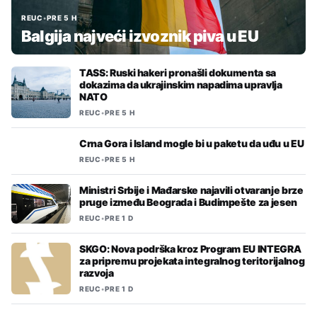
REUC
•
PRE 5 H
Balgija najveći izvoznik piva u EU
TASS: Ruski hakeri pronašli dokumenta sa
dokazima da ukrajinskim napadima upravlja
NATO
REUC
•
PRE 5 H
Crna Gora i Island mogle bi u paketu da uđu u EU
REUC
•
PRE 5 H
Ministri Srbije i Mađarske najavili otvaranje brze
pruge između Beograda i Budimpešte za jesen
REUC
•
PRE 1 D
SKGO: Nova podrška kroz Program EU INTEGRA
za pripremu projekata integralnog teritorijalnog
razvoja
REUC
•
PRE 1 D