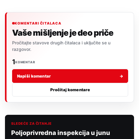
KOMENTARI ČITALACA
Vaše mišljenje je deo priče
Pročitajte stavove drugih čitalaca i uključite se u
razgovor.
1
KOMENTAR
Napiši komentar
→
Pročitaj komentare
SLEDEĆE ZA ČITANJE
Poljoprivredna inspekcija u junu