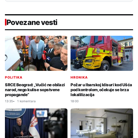
Povezane vesti
POLITIKA
HRONIKA
SRCE Beograd: „Vučić ne obilazi
Požar u Ibarskoj klisuri kod Ušća
narod, nego kulise sopstvene
pod kontrolom, očekuje se brza
propagande“
lokalilizacija
13:35
1 komentara
18:00