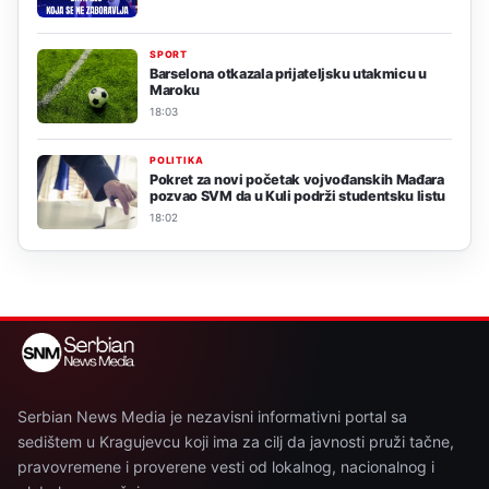
SPORT
Barselona otkazala prijateljsku utakmicu u
Maroku
18:03
POLITIKA
Pokret za novi početak vojvođanskih Mađara
pozvao SVM da u Kuli podrži studentsku listu
18:02
Serbian News Media je nezavisni informativni portal sa
sedištem u Kragujevcu koji ima za cilj da javnosti pruži tačne,
pravovremene i proverene vesti od lokalnog, nacionalnog i