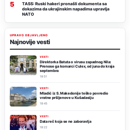
5
TASS: Ruski hakeri pronašli dokumenta sa
dokazima da ukrajinskim napadima upravlja
NATO
UPRAVO OBJAVLJENO
Najnovije vesti
VESTI
Direktorka Batuta o virusu zapadnog Nila:
Prenose ga komarci Culex, od juna do kraja
septembra
18:51
VESTI
Mladić iz S. Makedonije teško povredio
vratne pršljenove u Kušadasiju
18:45
VESTI
Data reč koja se ne zaboravlja
18:22