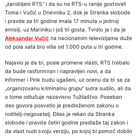
„zarobljeni RTS“ i da su na RTS-u ranije gostovali
Toma i Vučić u Dnevniku 2, dok je Stranka slobode
i pravde za tri godine imala 17 minuta u jednoj
emisiji, uz Mariniku i još tri gosta. Tvrdio je i da je
Aleksandar Vučić
na nacionalnim televizijama duže
od pola sata bio više od 1.000 puta u tri godine.
Najavio je da bi, posle promene vlasti, RTS trebalo
da bude rasformiran i napravljen novi, a da
Informer i Pink budu ugašeni, uz ocenu da bi se za
„organizovanu kriminalnu grupu“ sutra sudilo, ali da
o tome odlučuje nezavisno Tužilaštvo. Poseban
deo govora posvetio je predloženom zakonu o
roditelj-negovatelj. Đilas je rekao da Stranka
slobode i pravde četiri godine predlaže taj zakon i
da vlast nudi svoju verziju, po kojoj bi pomoć dobilo