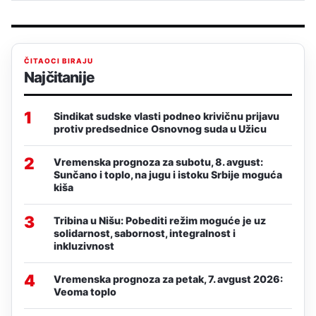
ČITAOCI BIRAJU
Najčitanije
1
Sindikat sudske vlasti podneo krivičnu prijavu
protiv predsednice Osnovnog suda u Užicu
2
Vremenska prognoza za subotu, 8. avgust:
Sunčano i toplo, na jugu i istoku Srbije moguća
kiša
3
Tribina u Nišu: Pobediti režim moguće je uz
solidarnost, sabornost, integralnost i
inkluzivnost
4
Vremenska prognoza za petak, 7. avgust 2026:
Veoma toplo