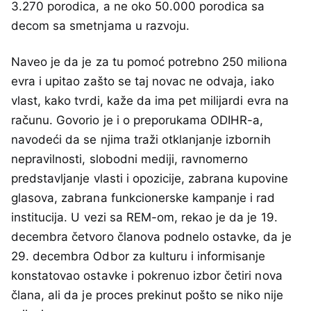
3.270 porodica, a ne oko 50.000 porodica sa
decom sa smetnjama u razvoju.
Naveo je da je za tu pomoć potrebno 250 miliona
evra i upitao zašto se taj novac ne odvaja, iako
vlast, kako tvrdi, kaže da ima pet milijardi evra na
računu. Govorio je i o preporukama ODIHR-a,
navodeći da se njima traži otklanjanje izbornih
nepravilnosti, slobodni mediji, ravnomerno
predstavljanje vlasti i opozicije, zabrana kupovine
glasova, zabrana funkcionerske kampanje i rad
institucija. U vezi sa REM-om, rekao je da je 19.
decembra četvoro članova podnelo ostavke, da je
29. decembra Odbor za kulturu i informisanje
konstatovao ostavke i pokrenuo izbor četiri nova
člana, ali da je proces prekinut pošto se niko nije