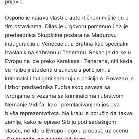
prijavio.
Osporio je najavu vlasti o autentičnom mišljenju o
tim ostavkama. Đilas je u govoru pomenuo i da je
predsednica Skupštine poslata na Madurovu
inauguraciju u Venecuelu, a Bratina kao specijalni
izaslanik na sahranu u Teheranu. Rekao je da se u
Evropu ne ide preko Karakasa i Teherana, niti kada
su najbolji studenti u sukobu s policijom, a
kriminalci i huligani sarađuju s policijom. Povezao je
i izbor predsednika Fudbalskog saveza sa
tvrdnjama o vezama sa kriminalcima i ubistvom
Nemanje Vidića, kao i premlaćivanjem još dva
bivša reprezentativca. Na kraju je poručio da takva
zemlja, kako je opisao Srbiju pod sadašnjom
vlašću, ne ide u Evropu nego u propast, uz ocenu: