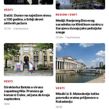
VESTI
REGION I SVET
Dačić: Dunav na najnižem nivou
u 100 godina, u Srbiji devet
Mediji: Ranjenog Elezovog
aktivnih požara
saradnika na Kliničkom centru u
Sarajevu čuvaju jake policijske
15:10
2 komentara
snage
13:40
1 komentara
VESTI
Direktorka Batuta o virusu
VESTI
zapadnog Nila: Prenose ga
Mladić iz S. Makedonije teško
komarci Culex, od juna do kraja
povredio vratne pršljenove u
septembra
Kušadasiju
18:51
18:45