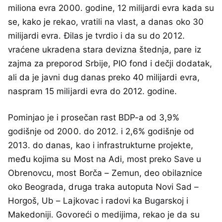
miliona evra 2000. godine, 12 milijardi evra kada su
se, kako je rekao, vratili na vlast, a danas oko 30
milijardi evra. Đilas je tvrdio i da su do 2012.
vraćene ukradena stara devizna štednja, pare iz
zajma za preporod Srbije, PIO fond i dečji dodatak,
ali da je javni dug danas preko 40 milijardi evra,
naspram 15 milijardi evra do 2012. godine.
Pominjao je i prosečan rast BDP-a od 3,9%
godišnje od 2000. do 2012. i 2,6% godišnje od
2013. do danas, kao i infrastrukturne projekte,
među kojima su Most na Adi, most preko Save u
Obrenovcu, most Borča – Zemun, deo obilaznice
oko Beograda, druga traka autoputa Novi Sad –
Horgoš, Ub – Lajkovac i radovi ka Bugarskoj i
Makedoniji. Govoreći o medijima, rekao je da su