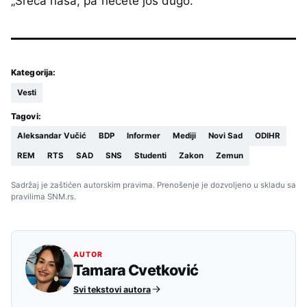
„Sreća naša, pa nećete još dugo.“
Kategorija:
Vesti
Tagovi:
Aleksandar Vučić
BDP
Informer
Mediji
Novi Sad
ODIHR
REM
RTS
SAD
SNS
Studenti
Zakon
Zemun
Sadržaj je zaštićen autorskim pravima. Prenošenje je dozvoljeno u skladu sa
pravilima SNM.rs.
AUTOR
Tamara Cvetković
Svi tekstovi autora