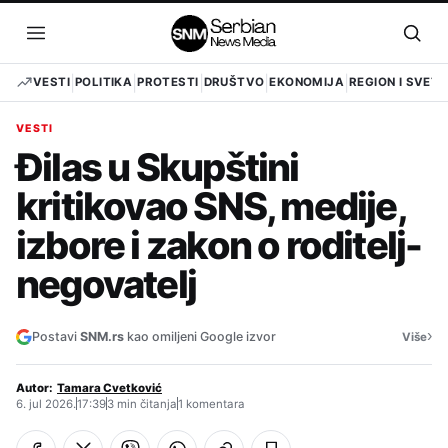
Pređi
na
Otvori
Otvo
sadržaj
meni
pret
VESTI
POLITIKA
PROTESTI
DRUŠTVO
EKONOMIJA
REGION I SVET
VESTI
Đilas u Skupštini
kritikovao SNS, medije,
izbore i zakon o roditelj-
negovatelj
›
Postavi
SNM.rs
kao omiljeni Google izvor
Više
Autor:
Tamara Cvetković
6. jul 2026.
17:39
3 min čitanja
1 komentara