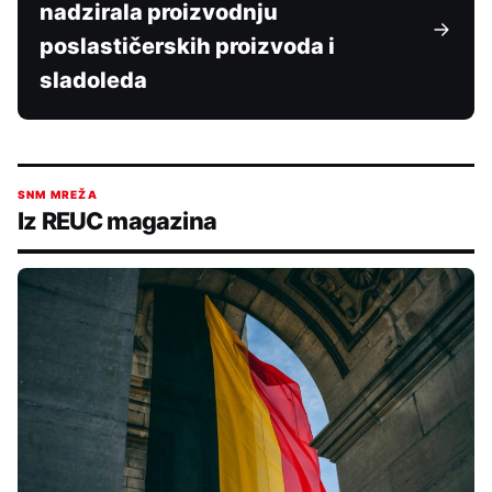
nadzirala proizvodnju
poslastičerskih proizvoda i
sladoleda
SNM MREŽA
Iz REUC magazina