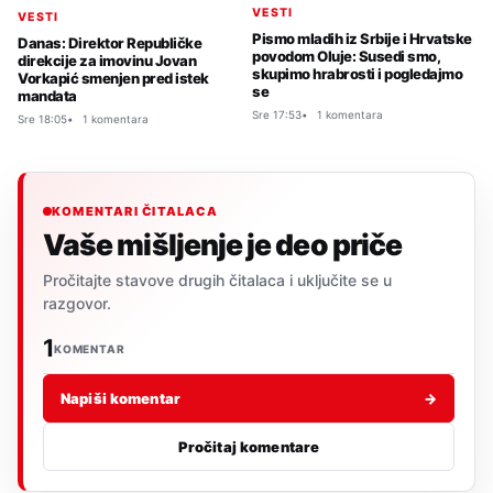
VESTI
VESTI
Pismo mladih iz Srbije i Hrvatske
Danas: Direktor Republičke
povodom Oluje: Susedi smo,
direkcije za imovinu Jovan
skupimo hrabrosti i pogledajmo
Vorkapić smenjen pred istek
se
mandata
Sre 17:53
1 komentara
Sre 18:05
1 komentara
KOMENTARI ČITALACA
Vaše mišljenje je deo priče
Pročitajte stavove drugih čitalaca i uključite se u
razgovor.
1
KOMENTAR
Napiši komentar
→
Pročitaj komentare