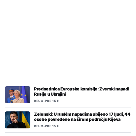
REUC
•
PRE 15 H
U EU puši svaka šesta osoba
Predsednica Evropske komisije: Zverski napadi
Rusije u Ukrajini
REUC
•
PRE 15 H
Zelenski: U ruskim napadima ubijeno 17 ljudi, 44
osobe povređene na širem području Kijeva
REUC
•
PRE 15 H