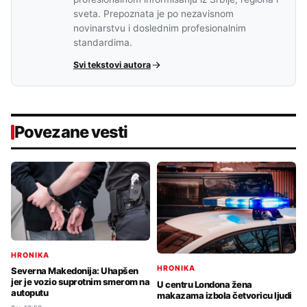
sveta. Prepoznata je po nezavisnom
novinarstvu i doslednim profesionalnim
standardima.
Svi tekstovi autora
Povezane vesti
HRONIKA
HRONIKA
Severna Makedonija: Uhapšen
jer je vozio suprotnim smerom na
U centru Londona žena
autoputu
makazama izbola četvoricu ljudi