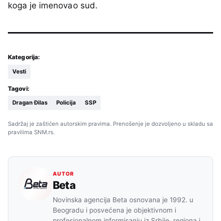
koga je imenovao sud.
Kategorija:
Vesti
Tagovi:
Dragan Đilas
Policija
SSP
Sadržaj je zaštićen autorskim pravima. Prenošenje je dozvoljeno u skladu sa
pravilima SNM.rs.
AUTOR
Beta
Novinska agencija Beta osnovana je 1992. u
Beogradu i posvećena je objektivnom i
profesionalnom informisanju iz Srbije, regiona i