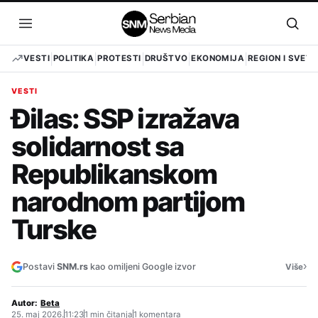
Pređi
na
Otvori
Otvo
sadržaj
meni
pret
VESTI
POLITIKA
PROTESTI
DRUŠTVO
EKONOMIJA
REGION I SVET
VESTI
Đilas: SSP izražava
solidarnost sa
Republikanskom
narodnom partijom
Turske
›
Postavi
SNM.rs
kao omiljeni Google izvor
Više
Autor:
Beta
25. maj 2026.
11:23
1 min čitanja
1 komentara