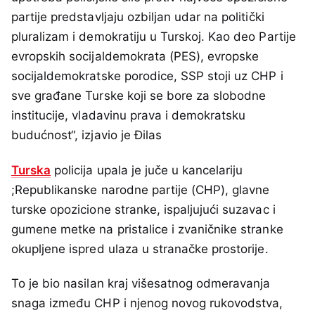
partije predstavljaju ozbiljan udar na politički
pluralizam i demokratiju u Turskoj. Kao deo Partije
evropskih socijaldemokrata (PES), evropske
socijaldemokratske porodice, SSP stoji uz CHP i
sve građane Turske koji se bore za slobodne
institucije, vladavinu prava i demokratsku
budućnost“, izjavio je Đilas
Turska
policija upala je juče u kancelariju
;Republikanske narodne partije (CHP), glavne
turske opozicione stranke, ispaljujući suzavac i
gumene metke na pristalice i zvaničnike stranke
okupljene ispred ulaza u stranačke prostorije.
To je bio nasilan kraj višesatnog odmeravanja
snaga između CHP i njenog novog rukovodstva,