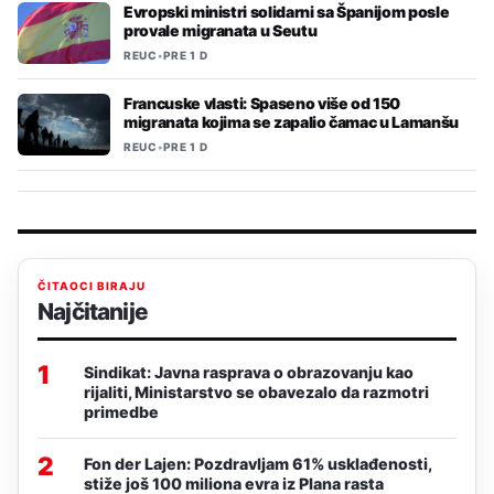
Evropski ministri solidarni sa Španijom posle
provale migranata u Seutu
REUC
•
PRE 1 D
Francuske vlasti: Spaseno više od 150
migranata kojima se zapalio čamac u Lamanšu
REUC
•
PRE 1 D
ČITAOCI BIRAJU
Najčitanije
1
Sindikat: Javna rasprava o obrazovanju kao
rijaliti, Ministarstvo se obavezalo da razmotri
primedbe
2
Fon der Lajen: Pozdravljam 61% usklađenosti,
stiže još 100 miliona evra iz Plana rasta