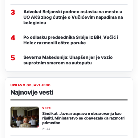
3
Advokat Beljanski podneo ostavku na mesto u
UO AKS zbog ćutnje o Vučićevim napadima na
koleginicu
4
Po odlasku predsednika Srbije iz BiH, Vučić i
Helez razmenili oštre poruke
5
Severna Makedonija: Uhapšen jer je vozio
suprotnim smerom na autoputu
UPRAVO OBJAVLJENO
Najnovije vesti
VESTI
Sindikat: Javna rasprava o obrazovanju kao
rijaliti, Ministarstvo se obavezalo da razmotri
primedbe
21:44