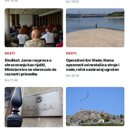
Sre 19:58
Sre 19:55
VESTI
VESTI
Sindikat: Javna rasprava o
Operativni tim Vlade: Nema
obrazovanju kao rijaliti,
opasnosti od nestašica struje i
Ministarstvo se obavezalo da
vode, rečni saobraćaj ugrožen
razmotri primedbe
Sre 20:18
Sre 21:44