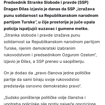
Predsednik Stranke Slobode i pravde (SSP)
Dragan Đilas izjavio je danas da SSP „izražava
punu solidarnost sa Republikanskom narodnom
partijom Turske“, u čije prostorije je juče upala
policija ispaljujći suzavac i gumene metke.
„Stranka slobode i pravde izražava punu
solidarnost sa Republikanskom narodnom partijom
Turske, njenim demokratski izabranim
rukovodstvom i predsednikom Ozgurom Ozelom“,
izjavio je Đilas, a SSP preneo u saopštenju.
On je dodao da „pravo članova jedne političke
partije da sami biraju svoje rukovodstvo
predstavlja osnovno demokratsko pravo“.
„Sudsko poništenje političke volje članstva i
upotreba policijske sile protiv najveće opozicione