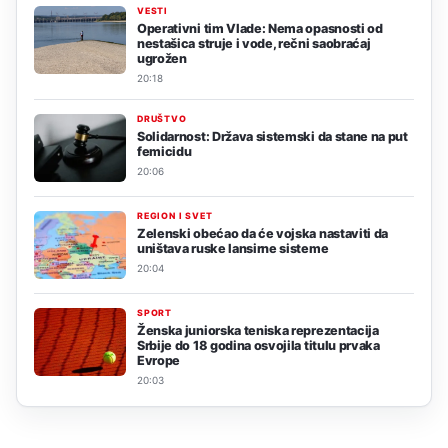
VESTI
Operativni tim Vlade: Nema opasnosti od
nestašica struje i vode, rečni saobraćaj
ugrožen
20:18
DRUŠTVO
Solidarnost: Država sistemski da stane na put
femicidu
20:06
REGION I SVET
Zelenski obećao da će vojska nastaviti da
uništava ruske lansirne sisteme
20:04
SPORT
Ženska juniorska teniska reprezentacija
Srbije do 18 godina osvojila titulu prvaka
Evrope
20:03