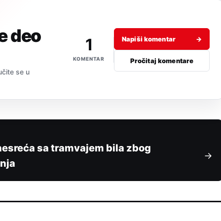
je deo
1
Napiši komentar
→
KOMENTAR
Pročitaj komentare
učite se u
 nesreća sa tramvajem bila zbog
anja