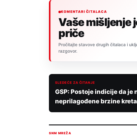
KOMENTARI ČITALACA
Vaše mišljenje 
priče
Pročitajte stavove drugih čitalaca i uklj
razgovor.
SLEDEĆE ZA ČITANJE
GSP: Postoje indicije da je
neprilagođene brzine kret
SNM MREŽA