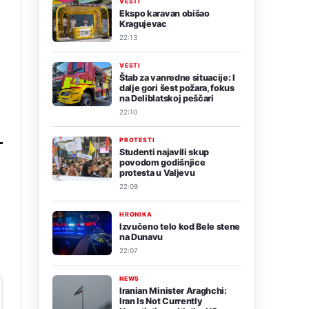
VESTI
Ekspo karavan obišao
Kragujevac
22:13
VESTI
Štab za vanredne situacije: I
dalje gori šest požara, fokus
na Deliblatskoj peščari
22:10
PROTESTI
Studenti najavili skup
povodom godišnjice
protesta u Valjevu
22:09
HRONIKA
Izvučeno telo kod Bele stene
na Dunavu
22:07
NEWS
Iranian Minister Araghchi:
Iran Is Not Currently