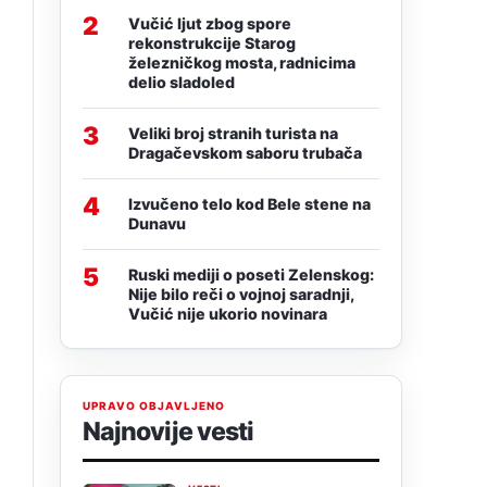
2
Vučić ljut zbog spore
rekonstrukcije Starog
železničkog mosta, radnicima
delio sladoled
3
Veliki broj stranih turista na
Dragačevskom saboru trubača
4
Izvučeno telo kod Bele stene na
Dunavu
5
Ruski mediji o poseti Zelenskog:
Nije bilo reči o vojnoj saradnji,
Vučić nije ukorio novinara
UPRAVO OBJAVLJENO
Najnovije vesti