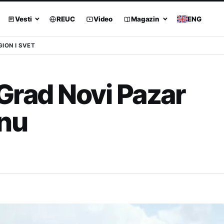
Vesti
REUC
Video
Magazin
ENG
GION I SVET
 Grad Novi Pazar
znu