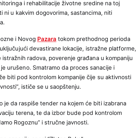
itoringa i rehabilitacije životne sredine na toj
ti ni u kakvim dogovorima, sastancima, niti
a.
gozne i Novog
Pazara
tokom prethodnog perioda
uključujući devastirane lokacije, istražne platforme,
e istražnih radova, poverenje građana u kompaniju
 je urušeno. Smatramo da proces sanacije i
e biti pod kontrolom kompanije čije su aktivnosti
vnosti”, ističe se u saopštenju.
je da raspiše tender na kojem će biti izabrana
tivaciju terena, te da izbor bude pod kontrolom
 damo Rogoznu” i stručne javnosti.