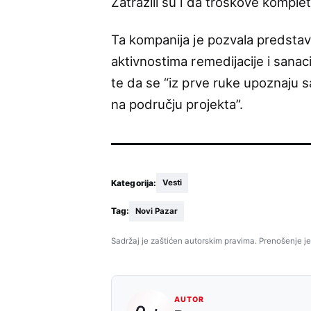
Zatražili su i da troškove komple
Ta kompanija je pozvala predstav
aktivnostima remedijacije i sanac
te da se “iz prve ruke upoznaju 
na području projekta”.
Kategorija:
Vesti
Tag:
Novi Pazar
Sadržaj je zaštićen autorskim pravima. Prenošenje je
AUTOR