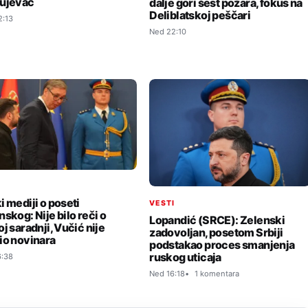
ujevac
dalje gori šest požara, fokus na
Deliblatskoj peščari
2:13
Ned 22:10
I
i mediji o poseti
VESTI
skog: Nije bilo reči o
Lopandić (SRCE): Zelenski
j saradnji, Vučić nije
zadovoljan, posetom Srbiji
io novinara
podstakao proces smanjenja
ruskog uticaja
6:38
Ned 16:18
1 komentara