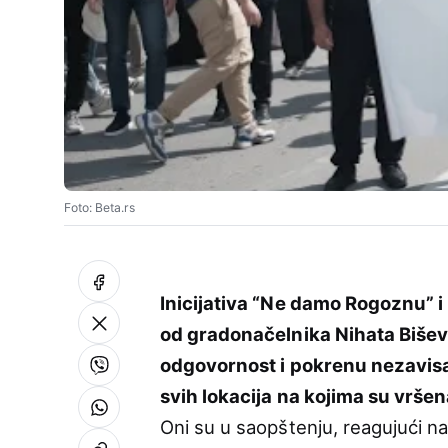
Foto: Beta.rs
Inicijativa “Ne damo Rogoznu” 
od gradonačelnika Nihata Bišev
odgovornost i pokrenu nezavisa
svih lokacija na kojima su vršen
Oni su u saopštenju, reagujući n