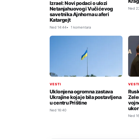
Krag
Izrael: Novi podaci o ulozi
Netanjahuovog i Vučićevog
Ned 2
savetnika Ajnhorna u aferi
Katargejt
Ned 14:44
1 komentara
VESTI
VEST
Uklonjena ogromna zastava
Rusk
Ukrajine koja je bila postavljena
Zelen
u centru Prištine
vojno
ukor
Ned 16:40
Ned 1