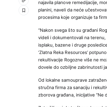
najavila planove remedijacije, mon
planini, naveli da neće učestvova
procesima koje organizuje ta firm
“Nakon svega što su građani Ro
videli i dokumentovali na terenu, 
isplaku, bazene i druge posledic
‘Zlatna Reka Resources’ potpuno
rekultivacije Rogozne više ne mož
dovele do ozbiljne zabrinutosti ja
Od lokalne samouprave zatraženo 
stručna firma za sanaciju i rekul
zborova građana, inicijative “Ne