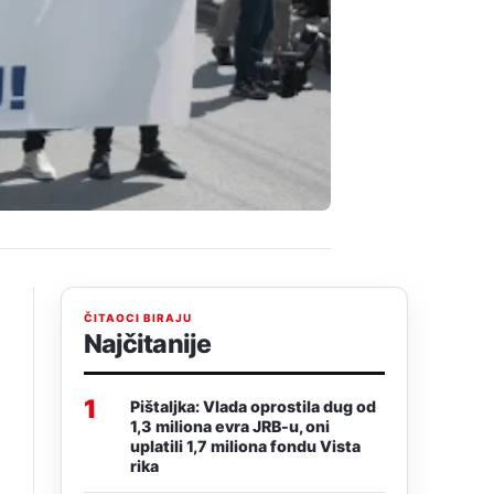
ČITAOCI BIRAJU
Najčitanije
1
Pištaljka: Vlada oprostila dug od
1,3 miliona evra JRB-u, oni
uplatili 1,7 miliona fondu Vista
rika