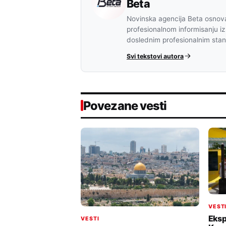
Beta
Novinska agencija Beta osnova
profesionalnom informisanju iz
doslednim profesionalnim sta
Svi tekstovi autora
Povezane vesti
VEST
Eksp
VESTI