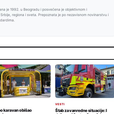
na je 1992. u Beogradu i posvećena je objektivnom i
 Srbije, regiona i sveta. Prepoznata je po nezavisnom novinarstvu i
ndardima.
I
VESTI
o karavan obišao
Štab za vanredne situacije: I