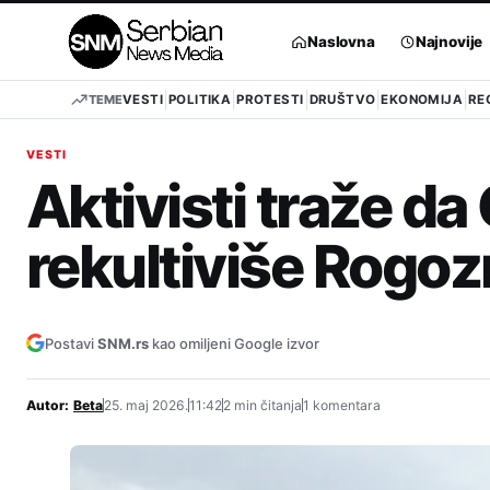
Pređi
na
Naslovna
Najnovije
sadržaj
TEME
VESTI
POLITIKA
PROTESTI
DRUŠTVO
EKONOMIJA
RE
VESTI
Aktivisti traže da
rekultiviše Rogo
Postavi
SNM.rs
kao omiljeni Google izvor
Autor:
Beta
25. maj 2026.
11:42
2 min čitanja
1 komentara