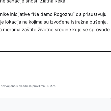
tne sanacije snosi “Zlatna Reka”.
nike inicijative “Ne damo Rogoznu” da prisustvuju
ije lokacija na kojima su izvođena istražna bušenja,
sa merama zaštite životne sredine koje se sprovode
 dozvoljeno u skladu sa pravilima SNM.rs.