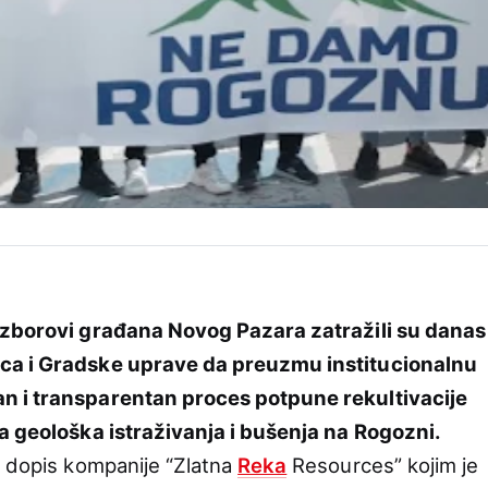
i zborovi građana Novog Pazara zatražili su danas
ca i Gradske uprave da preuzmu institucionalnu
n i transparentan proces potpune rekultivacije
a geološka istraživanja i bušenja na Rogozni.
a dopis kompanije “Zlatna
Reka
Resources” kojim je