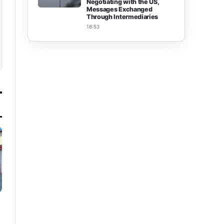
Negotiating with the US,
Messages Exchanged
Through Intermediaries
18:53