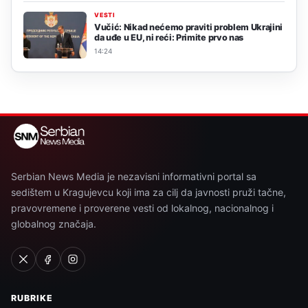
VESTI
Vučić: Nikad nećemo praviti problem Ukrajini
da uđe u EU, ni reći: Primite prvo nas
14:24
Serbian News Media je nezavisni informativni portal sa
sedištem u Kragujevcu koji ima za cilj da javnosti pruži tačne,
pravovremene i proverene vesti od lokalnog, nacionalnog i
globalnog značaja.
RUBRIKE