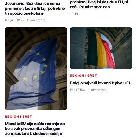
problem Ukrajini da uđe u EU, ni
Jovanović: Bez desnice nema
reći: Primite prvo nas
promene vlasti u Srbiji, potrebne
tri opozicione kolone
14:24
30. jul 2026.
2 komentara
REGION I SVET
Balgija najveći izvoznik piva u EU
Pet 13:53
1 komentara
REGION I SVET
Mandić: EU nije našla rešenje za
boravak prevoznika u Šengen
zoni, sastanak sledeće nedelje