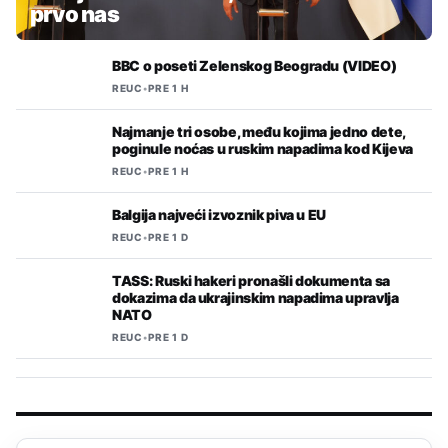
prvo nas
BBC o poseti Zelenskog Beogradu (VIDEO)
REUC
•
PRE 1 H
Najmanje tri osobe, među kojima jedno dete,
poginule noćas u ruskim napadima kod Kijeva
REUC
•
PRE 1 H
Balgija najveći izvoznik piva u EU
REUC
•
PRE 1 D
TASS: Ruski hakeri pronašli dokumenta sa
dokazima da ukrajinskim napadima upravlja
NATO
REUC
•
PRE 1 D