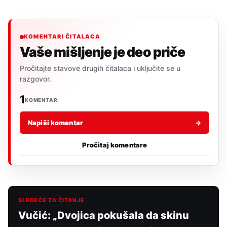
KOMENTARI ČITALACA
Vaše mišljenje je deo priče
Pročitajte stavove drugih čitalaca i uključite se u
razgovor.
1
KOMENTAR
Napiši komentar
→
Pročitaj komentare
SLEDEĆE ZA ČITANJE
Vučić: „Dvojica pokušala da skinu