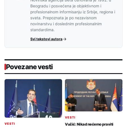
Novinska agencija Beta osnovana je 1992. u
Beogradu i posvećena je objektivnom i
profesionalnom informisanju iz Srbije, regiona i
sveta. Prepoznata je po nezavisnom
novinarstvu i doslednim profesionalnim
standardima.
Svi tekstovi autora
Povezane vesti
VESTI
VESTI
Vučić: Nikad nećemo praviti