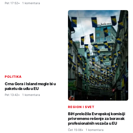
Pet 17:52
1 komentara
POLITIKA
Crna Gora i Island mogle bi u
paketu da uđu u EU
Pet 13:42
1 komentara
REGION I SVET
BiH preložila Evropskoj komisiji
privremeno rešenje za boravak
profesionalnih vozača u EU
Čet 15:06
1 komentara