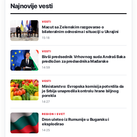
Najnovije vesti
VESTI
Macut sa Zelenskim razgovarao o
bilateralnim odnosima i situaciji u Ukrajini
15:18
VESTI
Bivši predsednik Vrhovnog suda Andraš Baka
predložen za predsednika Mađarske
14:59
VESTI
Ministarstvo: Evropska komisija potvrdila da
je Srbija unapredila kontrolu hrane biljnog
porekla
14:27
REGION I SVET
Dron uleteo iz Rumunije u Bugarsku i
eksplodirao
14:25