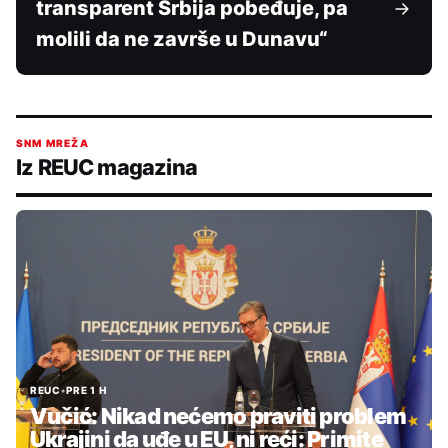
transparent Srbija pobeđuje, pa
molili da ne završe u Dunavu“
SNM MREŽA
Iz REUC magazina
REUC
•
PRE 1 H
Vučić: Nikad nećemo praviti problem
Ukrajini da uđe u EU, ni reći: Primite