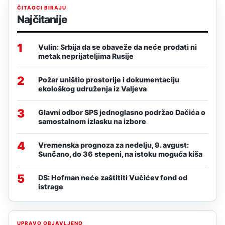
ČITAOCI BIRAJU
Najčitanije
1
Vulin: Srbija da se obaveže da neće prodati ni
metak neprijateljima Rusije
2
Požar uništio prostorije i dokumentaciju
ekološkog udruženja iz Valjeva
3
Glavni odbor SPS jednoglasno podržao Dačića o
samostalnom izlasku na izbore
4
Vremenska prognoza za nedelju, 9. avgust:
Sunčano, do 36 stepeni, na istoku moguća kiša
5
DS: Hofman neće zaštititi Vučićev fond od
istrage
UPRAVO OBJAVLJENO