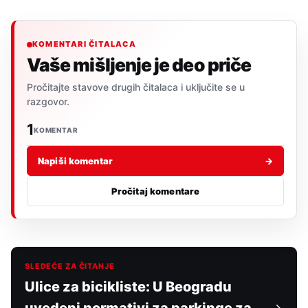
KOMENTARI ČITALACA
Vaše mišljenje je deo priče
Pročitajte stavove drugih čitalaca i uključite se u
razgovor.
1
KOMENTAR
Napiši komentar
→
Pročitaj komentare
SLEDEĆE ZA ČITANJE
Ulice za bicikliste: U Beogradu