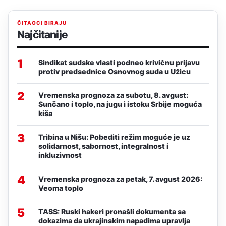
ČITAOCI BIRAJU
Najčitanije
1
Sindikat sudske vlasti podneo krivičnu prijavu
protiv predsednice Osnovnog suda u Užicu
2
Vremenska prognoza za subotu, 8. avgust:
Sunčano i toplo, na jugu i istoku Srbije moguća
kiša
3
Tribina u Nišu: Pobediti režim moguće je uz
solidarnost, sabornost, integralnost i
inkluzivnost
4
Vremenska prognoza za petak, 7. avgust 2026:
Veoma toplo
5
TASS: Ruski hakeri pronašli dokumenta sa
dokazima da ukrajinskim napadima upravlja