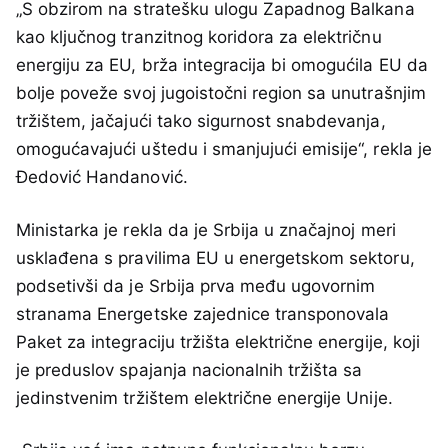
„S obzirom na stratešku ulogu Zapadnog Balkana
kao ključnog tranzitnog koridora za električnu
energiju za EU, brža integracija bi omogućila EU da
bolje poveže svoj jugoistočni region sa unutrašnjim
tržištem, jačajući tako sigurnost snabdevanja,
omogućavajući uštedu i smanjujući emisije“, rekla je
Đedović Handanović.
Ministarka je rekla da je Srbija u značajnoj meri
usklađena s pravilima EU u energetskom sektoru,
podsetivši da je Srbija prva među ugovornim
stranama Energetske zajednice transponovala
Paket za integraciju tržišta električne energije, koji
je preduslov spajanja nacionalnih tržišta sa
jedinstvenim tržištem električne energije Unije.