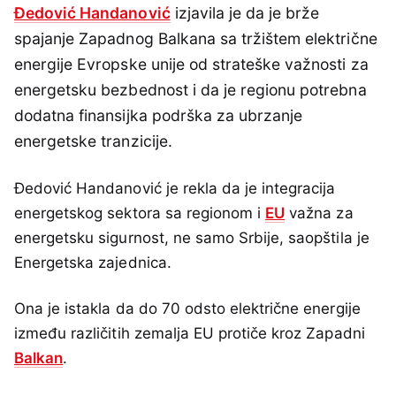
Đedović Handanović
izjavila je da je brže
spajanje Zapadnog Balkana sa tržištem električne
energije Evropske unije od strateške važnosti za
energetsku bezbednost i da je regionu potrebna
dodatna finansijka podrška za ubrzanje
energetske tranzicije.
Đedović Handanović je rekla da je integracija
energetskog sektora sa regionom i
EU
važna za
energetsku sigurnost, ne samo Srbije, saopštila je
Energetska zajednica.
Ona je istakla da do 70 odsto električne energije
između različitih zemalja EU protiče kroz Zapadni
Balkan
.