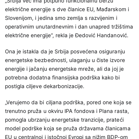
„Srbija već ima potpuno funkcionalnu berzu
električne energije s dve članice EU, Mađarskom i
Slovenijom, i jedina smo zemlja s razvijenim i
operativnim unutardnevnim i dan unapred tržištima
električne energije“, rekla je Đedović Handanović.
Ona je istakla da je Srbija posvećena osiguranju
energetske bezbednosti, ulaganju u čiste izvore
energije i jačanju energetske mreže, ali da joj je
potrebna dodatna finansijska podrška kako bi
postigla ciljeve dekarbonizacije.
„Verujemo da bi ciljana podrška, pored one koja se
trenutno pruža u okviru IPA fondova i Plana rasta,
pomogla ubrzanju energetske tranzicije, prateći
model podrške koja se pruža državama članicama
EU u centralnoj i istočnoj Evropi sa nižim BDP-om