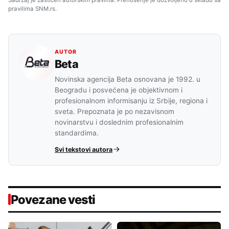
Sadržaj je zaštićen autorskim pravima. Prenošenje je dozvoljeno u skladu sa
pravilima SNM.rs.
AUTOR
Beta
Novinska agencija Beta osnovana je 1992. u
Beogradu i posvećena je objektivnom i
profesionalnom informisanju iz Srbije, regiona i
sveta. Prepoznata je po nezavisnom
novinarstvu i doslednim profesionalnim
standardima.
Svi tekstovi autora
Povezane vesti