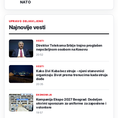
NATO
UPRAVO OBJAVLJENO
Najnovije vesti
VESTI
Direktor Telekoma Srbije trajno proglašen
nepoželjnom osobom na Kosovu
20:52
VESTI
Kako živi Kuba bez struje – njeni stanovnici
organizuju život prema trenucima kada struja
dođe
20:35
EKONOMIJA
Kompanija Ekspo 2027 Beograd: Dodeljen
okvirni sporazum za uniforme za zaposlene i
volontere
19:57