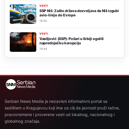
VESTI
SSP Niš: Zašto država dozvoljava da Niš izgubi
avio-linije do Evrope
19:50
VESTI
Vasiljević (SSP): Požari u Srbiji ogolili
naprednjačku korupciju
19:44
Serbian News Media je nezavisni informativni portal sa
sedištem u Kragujevcu koji ima za cilj da javnosti pruži tačne,
pravovremene i proverene vesti od lokalnog, nacionalnog i
globalnog značaja.