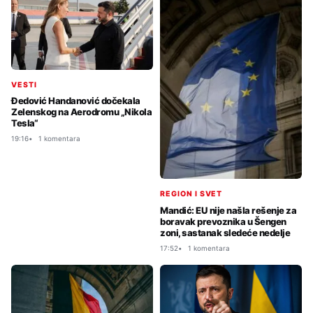
VESTI
Đedović Handanović dočekala
Zelenskog na Aerodromu „Nikola
Tesla“
19:16
1 komentara
REGION I SVET
Mandić: EU nije našla rešenje za
boravak prevoznika u Šengen
zoni, sastanak sledeće nedelje
17:52
1 komentara