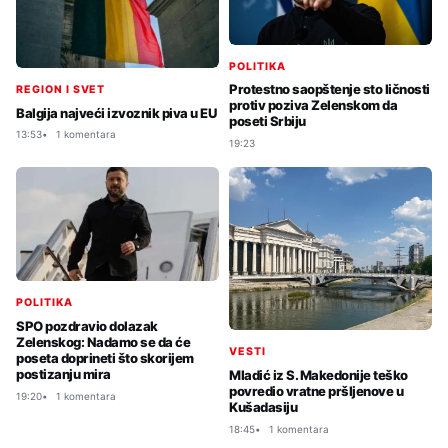
POLITIKA
Protestno saopštenje sto ličnosti
REGION I SVET
protiv poziva Zelenskom da
Balgija najveći izvoznik piva u EU
poseti Srbiju
13:53
1 komentara
19:23
POLITIKA
SPO pozdravio dolazak
Zelenskog: Nadamo se da će
VESTI
poseta doprineti što skorijem
postizanju mira
Mladić iz S. Makedonije teško
povredio vratne pršljenove u
19:20
1 komentara
Kušadasiju
18:45
1 komentara