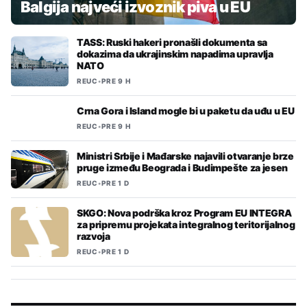
Balgija najveći izvoznik piva u EU
TASS: Ruski hakeri pronašli dokumenta sa
dokazima da ukrajinskim napadima upravlja
NATO
REUC
•
PRE 9 H
Crna Gora i Island mogle bi u paketu da uđu u EU
REUC
•
PRE 9 H
Ministri Srbije i Mađarske najavili otvaranje brze
pruge između Beograda i Budimpešte za jesen
REUC
•
PRE 1 D
SKGO: Nova podrška kroz Program EU INTEGRA
za pripremu projekata integralnog teritorijalnog
razvoja
REUC
•
PRE 1 D