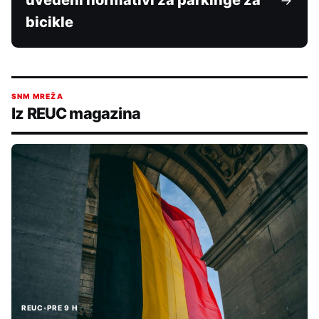
uvedeni normativi za parkinge za
bicikle
SNM MREŽA
Iz REUC magazina
REUC
•
PRE 9 H