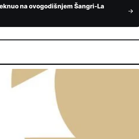
jeknuo na ovogodišnjem Šangri-La