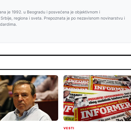
na je 1992. u Beogradu i posvećena je objektivnom i
 Srbije, regiona i sveta. Prepoznata je po nezavisnom novinarstvu i
ndardima.
I
VESTI