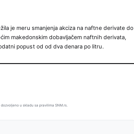
ila je meru smanjenja akciza na naftne derivate do
većim makedonskim dobavljačem naftnih derivata,
atni popust od od dva denara po litru.
 dozvoljeno u skladu sa pravilima SNM.rs.