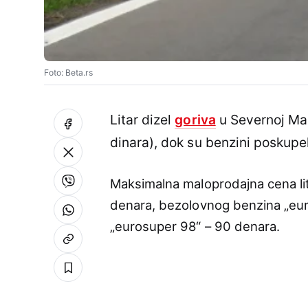
Foto: Beta.rs
Litar dizel
goriva
u Severnoj Make
dinara), dok su benzini poskupeli
Maksimalna maloprodajna cena li
denara, bezolovnog benzina „eu
„eurosuper 98“ – 90 denara.