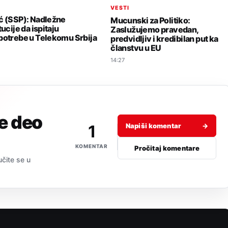
I
VESTI
ć (SSP): Nadležne
Mucunski za Politiko:
tucije da ispitaju
Zaslužujemo pravedan,
potrebe u Telekomu Srbija
predvidljiv i kredibilan put ka
članstvu u EU
14:27
je deo
1
Napiši komentar
→
KOMENTAR
Pročitaj komentare
učite se u