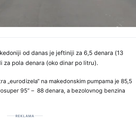
doniji od danas je jeftiniji za 6,5 denara (13
 za pola denara (oko dinar po litru).
tra „eurodizela“ na makedonskim pumpama je 85,5
rosuper 95“ – 88 denara, a bezolovnog benzina
REKLAMA