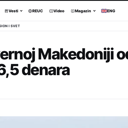
Vesti
REUC
Video
Magazin
ENG
GION I SVET
vernoj Makedoniji o
 6,5 denara