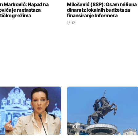
n Marković: Napad na
Milošević (SSP): Osam miliona
povića je metastaza
dinara iz lokalnih budžeta za
stičkog režima
finansiranje Informera
15:12