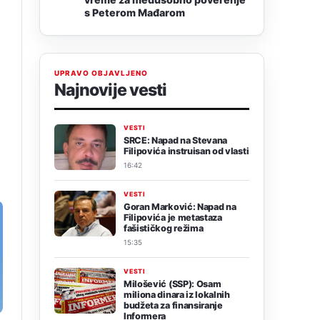
s Peterom Mađarom
UPRAVO OBJAVLJENO
Najnovije vesti
VESTI
SRCE: Napad na Stevana
Filipovića instruisan od vlasti
16:42
VESTI
Goran Marković: Napad na
Filipovića je metastaza
fašističkog režima
15:35
VESTI
Milošević (SSP): Osam
miliona dinara iz lokalnih
budžeta za finansiranje
Informera