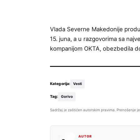
Vlada Severne Makedonije produž
15. juna, a u razgovorima sa naj
kompanijom OKTA, obezbedila dod
Kategorija:
Vesti
Tag:
Gorivo
Sadržaj je zaštićen autorskim pravima. Prenošenje je
AUTOR