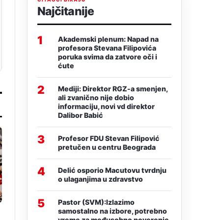
Najčitanije
1
Akademski plenum: Napad na
profesora Stevana Filipovića
poruka svima da zatvore oči i
ćute
2
Mediji: Direktor RGZ-a smenjen,
ali zvanično nije dobio
informaciju, novi vd direktor
Dalibor Babić
3
Profesor FDU Stevan Filipović
pretučen u centru Beograda
4
Delić osporio Macutovu tvrdnju
o ulaganjima u zdravstvo
5
Pastor (SVM):Izlazimo
samostalno na izbore, potrebno
vreme za međusobno poverenje