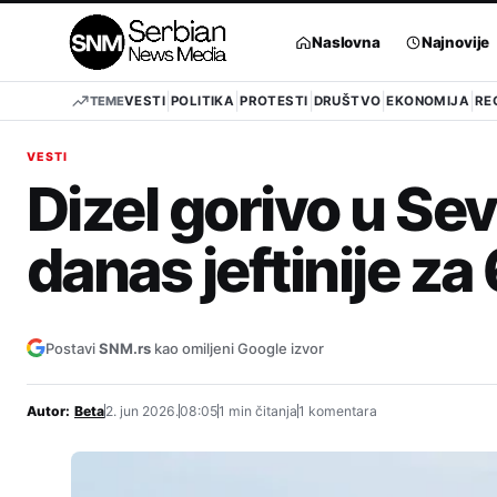
Pređi
na
Naslovna
Najnovije
sadržaj
TEME
VESTI
POLITIKA
PROTESTI
DRUŠTVO
EKONOMIJA
RE
VESTI
Dizel gorivo u Se
danas jeftinije za
Postavi
SNM.rs
kao omiljeni Google izvor
Autor:
Beta
2. jun 2026.
08:05
1 min čitanja
1 komentara