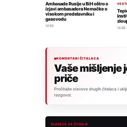
Ambasade Rusije u BiH oštro o
VEST
izjavi ambasadora Nemačke o
Tepi
visokom predstavniku i
insti
gasovodu
zlou
14:59
14:38
KOMENTARI ČITALACA
Vaše mišljenje 
priče
Pročitajte stavove drugih čitalaca i uklj
razgovor.
SLEDEĆE ZA ČITANJE