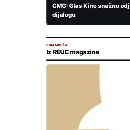
CMG: Glas Kine snažno od
dijalogu
SNM MREŽA
Iz REUC magazina