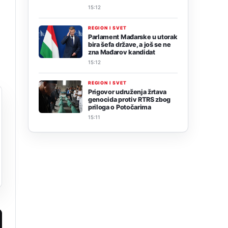
15:12
REGION I SVET
Parlament Mađarske u utorak
bira šefa države, a još se ne
zna Mađarov kandidat
15:12
REGION I SVET
Prigovor udruženja žrtava
genocida protiv RTRS zbog
priloga o Potočarima
15:11