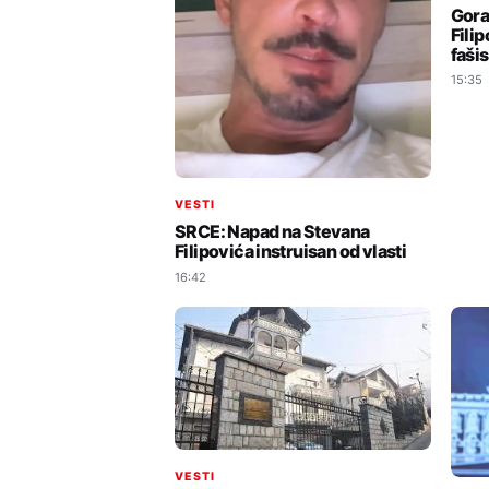
Gora
Fili
faši
15:35
VESTI
SRCE: Napad na Stevana
Filipovića instruisan od vlasti
16:42
VESTI