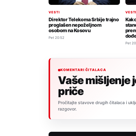
VESTI
VEST
Direktor Telekoma Srbije trajno
Kako 
proglašen nepoželjnom
stan
osobom na Kosovu
prem
dođ
Pet 20:52
Pet 20
KOMENTARI ČITALACA
Vaše mišljenje 
priče
Pročitajte stavove drugih čitalaca i uklj
razgovor.