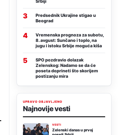
Srbiji
3
Predsednik Ukrajine stigao u
Beograd
4
Vremenska prognoza za subotu,
8. avgust: Sunčano i toplo, na
jugu i istoku Srbije moguća kiša
5
SPO pozdravio dolazak
Zelenskog: Nadamo se da će
poseta doprineti što skorijem
postizanju mira
UPRAVO OBJAVLJENO
Najnovije vesti
VESTI
Zelenski danas u prvoj
poseti Srbiji