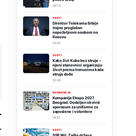
00:13
VESTI
Direktor Telekoma Srbije
trajno proglašen
nepoželjnom osobom na
Kosovu
20:52
VESTI
Kako živi Kuba bez struje –
njeni stanovnici organizuju
život prema trenucima kada
struja dođe
20:35
EKONOMIJA
Kompanija Ekspo 2027
Beograd: Dodeljen okvirni
sporazum za uniforme za
zaposlene i volontere
19:57
VESTI
SSP Niš: Zašto država