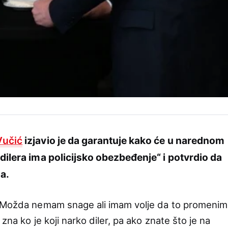
Vučić
izjavio je da garantuje kako će u narednom
 dilera ima policijsko obezbeđenje“ i potvrdio da
na.
. Možda nemam snage ali imam volje da to promenim
zna ko je koji narko diler, pa ako znate što je na