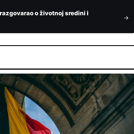
azgovarao o životnoj sredini i