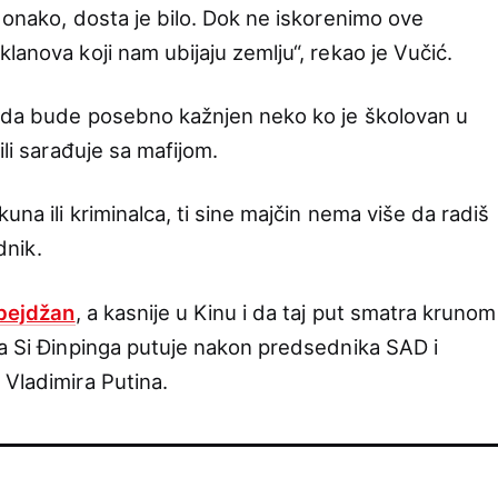
 onako, dosta je bilo. Dok ne iskorenimo ove
lanova koji nam ubijaju zemlju“, rekao je Vučić.
da bude posebno kažnjen neko ko je školovan u
ili sarađuje sa mafijom.
una ili kriminalca, ti sine majčin nema više da radiš
dnik.
bejdžan
, a kasnije u Kinu i da taj put smatra krunom
ka Si Đinpinga putuje nakon predsednika SAD i
 Vladimira Putina.