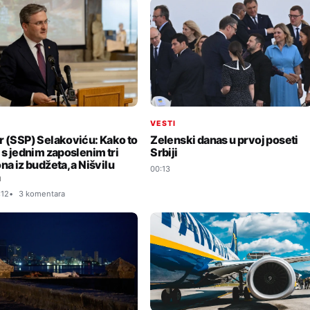
I
VESTI
r (SSP) Selakoviću: Kako to
Zelenski danas u prvoj poseti
i s jednim zaposlenim tri
Srbiji
na iz budžeta, a Nišvilu
00:13
a
:12
3 komentara