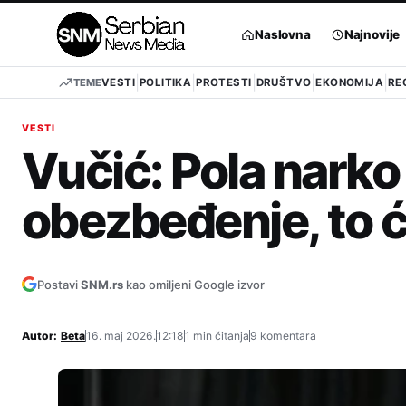
Pređi
na
Naslovna
Najnovije
sadržaj
TEME
VESTI
POLITIKA
PROTESTI
DRUŠTVO
EKONOMIJA
RE
VESTI
Vučić: Pola narko 
obezbeđenje, to ć
Postavi
SNM.rs
kao omiljeni Google izvor
Autor:
Beta
16. maj 2026.
12:18
1 min čitanja
9 komentara