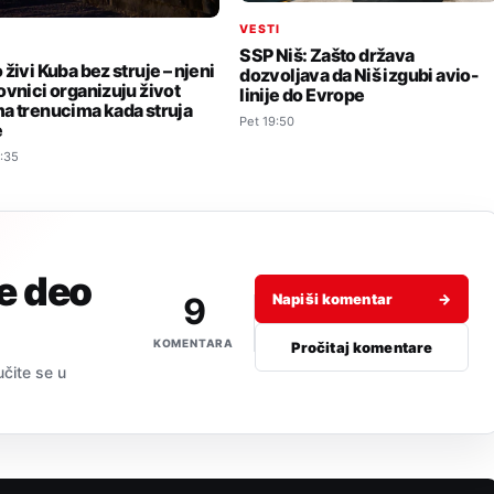
VESTI
I
SSP Niš: Zašto država
živi Kuba bez struje – njeni
dozvoljava da Niš izgubi avio-
ovnici organizuju život
linije do Evrope
a trenucima kada struja
Pet 19:50
e
:35
je deo
9
Napiši komentar
→
KOMENTARA
Pročitaj komentare
učite se u