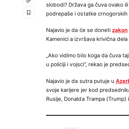
slobodi? Država ga čuva ovako ili
podrepaše i ostatke crnogorskih k
Najavio je da će se doneti
zakon
Kamenici a izvršava krivična dela 
„Ako vidimo bilo koga da čuva tajk
u policiji i vojsci“, rekao je predse
Najavio je da sutra putuje u
Azer
svoje karijere jer kod predsedni
Rusije, Donalda Trampa (Trump) i