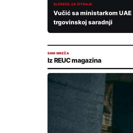
SLEDEĆE ZA ČITANJE
Vučić sa ministarkom UAE r
trgovinskoj saradnji
SNM MREŽA
Iz REUC magazina