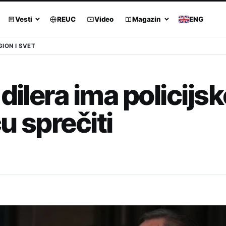
Vesti
REUC
Video
Magazin
ENG
GION I SVET
dilera ima policijs
u sprečiti