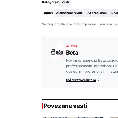
Kategorija:
Vesti
Tagovi:
Aleksandar Vučić
Azerbejdžan
SAD
Sadržaj je zaštićen autorskim pravima. Prenošenje je
AUTOR
Beta
Novinska agencija Beta osnova
profesionalnom informisanju iz
doslednim profesionalnim sta
Svi tekstovi autora
Povezane vesti