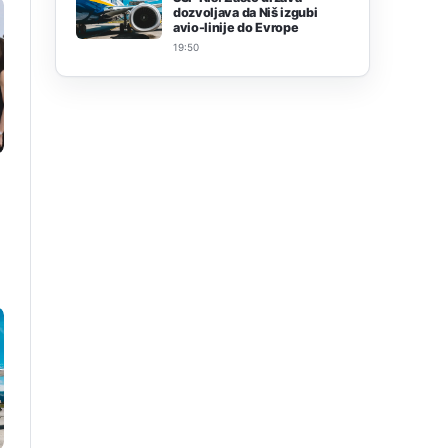
dozvoljava da Niš izgubi
avio-linije do Evrope
19:50