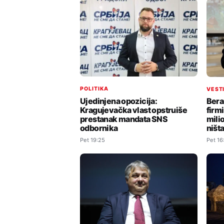
POLITIKA
VEST
Ujedinjena opozicija:
Bera
Kragujevačka vlast opstruiše
firm
prestanak mandata SNS
milio
odbornika
ništ
Pet 19:25
Pet 16