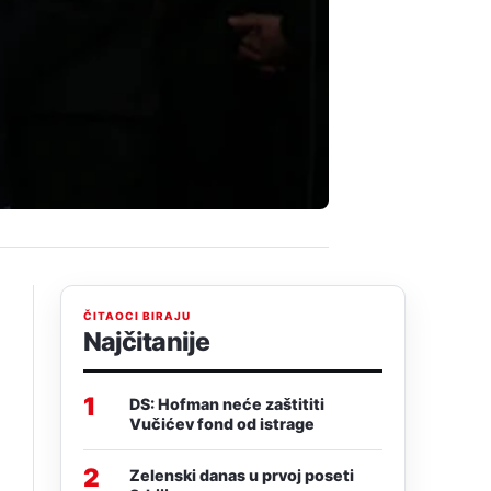
ČITAOCI BIRAJU
Najčitanije
1
DS: Hofman neće zaštititi
Vučićev fond od istrage
2
Zelenski danas u prvoj poseti