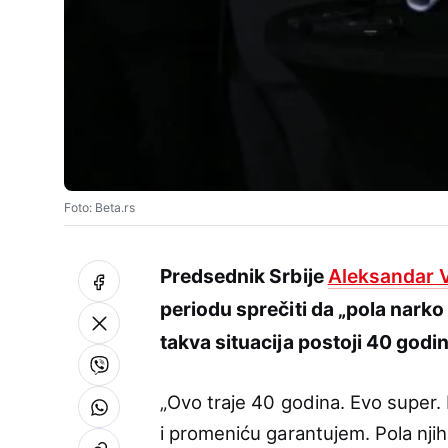
Foto: Beta.rs
Predsednik Srbije
Aleksandar 
periodu sprečiti da „pola narko
takva situacija postoji 40 godi
„Ovo traje 40 godina. Evo super
i promeniću garantujem. Pola njih 