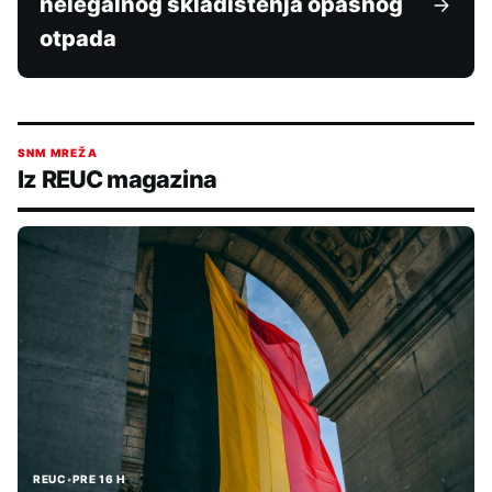
nelegalnog skladištenja opasnog
otpada
SNM MREŽA
Iz REUC magazina
REUC
•
PRE 16 H