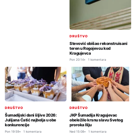
DRUŠTVO
Stevović obišao rekonstruisani
teren u Rogojevcu kod
Kragujevca
Pon 20:14
1 komentara
DRUŠTVO
DRUŠTVO
Šumadijski dani šljive 2026:
JKP Šumadija Kragujevac
Julijana Ćatić najbolja u obe
obeležilo krsnu slavu Svetog
konkurencije
proroka Iliju
Pon 19:59
1 komentara
Ned 15:08
1 komentara