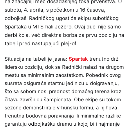
najznačajniji meč dosadašnjeg toka prvenstva. U
subotu, 4. aprila, s početkom u 16 časova,
odbojkaši Radničkog ugostiće ekipu subotičkog
Spartaka u MTS hali Jezero. Ovaj duel nije samo
derbi kola, već direktna borba za prvu poziciju na
tabeli pred nastupajući plej-of.
Situacija na tabeli je jasna:
Spartak
trenutno drži
lidersku poziciju, dok se Radnički nalazi na drugom
mestu sa minimalnim zaostatkom. Pobednik ovog
susreta osiguraće startnu jedinicu u doigravanju,
što sa sobom nosi prednost domaćeg terena kroz
čitavu završnicu šampionata. Obe ekipe su tokom
sezone demonstrirale vrhunsku formu, a njihova
trenutna bodovna poravnanja ili minimalne razlike
garantuju odbojkašku dramu u kojoj bi i najmanje