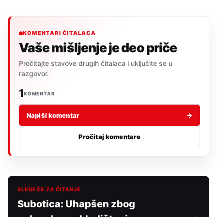
KOMENTARI ČITALACA
Vaše mišljenje je deo priče
Pročitajte stavove drugih čitalaca i uključite se u
razgovor.
1
KOMENTAR
Napiši komentar
→
Pročitaj komentare
SLEDEĆE ZA ČITANJE
Subotica: Uhapšen zbog