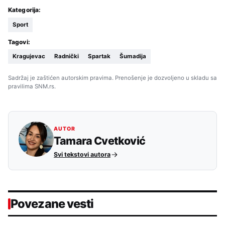
Kategorija:
Sport
Tagovi:
Kragujevac
Radnički
Spartak
Šumadija
Sadržaj je zaštićen autorskim pravima. Prenošenje je dozvoljeno u skladu sa
pravilima SNM.rs.
AUTOR
Tamara Cvetković
Svi tekstovi autora
Povezane vesti