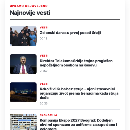
UPRAVO OBJAVLJENO
Najnovije vesti
VESTI
Zelenski danas u prvoj poseti Srbiji
00:13
VESTI
Direktor Telekoma Srbije trajno proglašen
nepoželjnom osobom na Kosovu
20:52
VESTI
Kako živi Kuba bez struje – njeni stanovnici
organizuju život prema trenucima kada struja
dođe
20:35
EKONOMIJA
Kompanija Ekspo 2027 Beograd: Dodeljen
okvirni sporazum za uniforme za zaposlene i
volontere