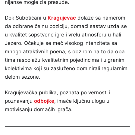
nijanse mogle da presude.
Dok Subotičani u
Kragujevac
dolaze sa namerom
da odbrane čelnu poziciju, domaći sastav uzda se
u kvalitet sopstvene igre i vrelu atmosferu u hali
Jezero. Očekuje se meč visokog intenziteta sa
mnogo atraktivnih poena, s obzirom na to da oba
tima raspolažu kvalitetnim pojedincima i uigranim
kolektivima koji su zasluženo dominirali regularnim
delom sezone.
Kragujevačka publika, poznata po vernosti i
poznavanju
odbojke
, imaće ključnu ulogu u
motivisanju domaćih igrača.