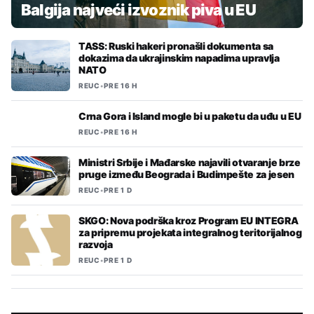
Balgija najveći izvoznik piva u EU
TASS: Ruski hakeri pronašli dokumenta sa
dokazima da ukrajinskim napadima upravlja
NATO
REUC
•
PRE 16 H
Crna Gora i Island mogle bi u paketu da uđu u EU
REUC
•
PRE 16 H
Ministri Srbije i Mađarske najavili otvaranje brze
pruge između Beograda i Budimpešte za jesen
REUC
•
PRE 1 D
SKGO: Nova podrška kroz Program EU INTEGRA
za pripremu projekata integralnog teritorijalnog
razvoja
REUC
•
PRE 1 D