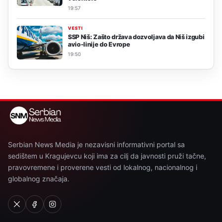
19:57
VESTI
SSP Niš: Zašto država dozvoljava da Niš izgubi
avio-linije do Evrope
19:50
Serbian News Media je nezavisni informativni portal sa
sedištem u Kragujevcu koji ima za cilj da javnosti pruži tačne,
pravovremene i proverene vesti od lokalnog, nacionalnog i
globalnog značaja.