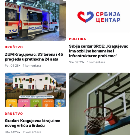
POLITIKA
Srbija centar SRCE: „Kragujevac
DRUŠTVO
ima ozbiljne komunalne i
ZUM Kragujevac: 33 terena i 45
infrastrukturne probleme“
pregleda u prethodna 24 sata
Sre 09:23
1 komentara
Pet 09:28
1 komentara
DRUŠTVO
Građani Kragujevca biraju ime
novog vrtića u Erdeču
Uto 14:24
2 komentara