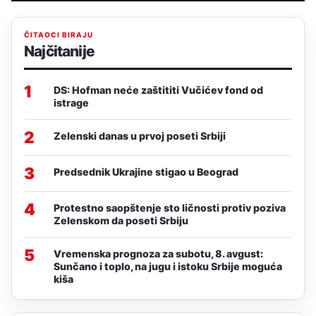
ČITAOCI BIRAJU
Najčitanije
1
DS: Hofman neće zaštititi Vučićev fond od
istrage
2
Zelenski danas u prvoj poseti Srbiji
3
Predsednik Ukrajine stigao u Beograd
4
Protestno saopštenje sto ličnosti protiv poziva
Zelenskom da poseti Srbiju
5
Vremenska prognoza za subotu, 8. avgust:
Sunčano i toplo, na jugu i istoku Srbije moguća
kiša