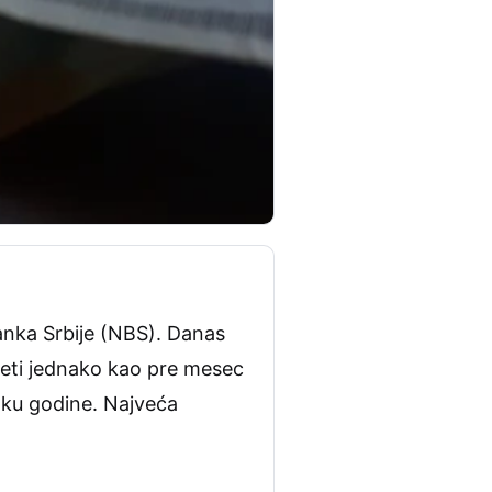
banka Srbije (NBS). Danas
edeti jednako kao pre mesec
tku godine. Najveća