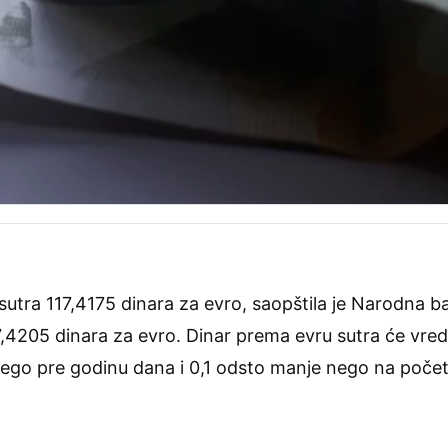
 sutra 117,4175 dinara za evro, saopštila je Narodna 
117,4205 dinara za evro. Dinar prema evru sutra će vr
nego pre godinu dana i 0,1 odsto manje nego na poče