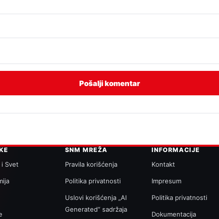
IKE
SNM MREŽA
INFORMACIJE
 i Svet
Pravila korišćenja
Kontakt
ija
Politika privatnosti
Impresum
a
Uslovi korišćenja „AI
Politika privatnosti
Generated“ sadržaja
e
Dokumentacija