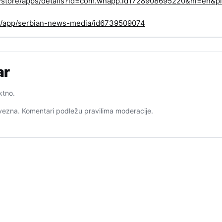
om/store/apps/details?id=com.wnapp.id1728908695220&hl=en&pl
us/app/serbian-news-media/id6739509074
ar
ktno.
ezna. Komentari podležu pravilima moderacije.