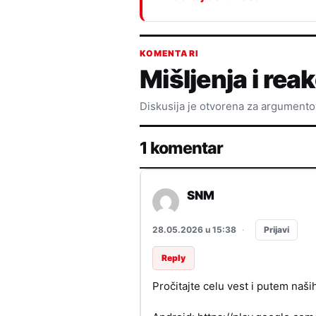
KOMENTARI
Mišljenja i reak
Diskusija je otvorena za argument
1 komentar
SNM
Prijavi
28.05.2026 u 15:38
·
Reply
Pročitajte celu vest i putem naši