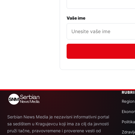
Vaše ime
RUBR
Region
Ekonom
Serbian News Media je nezavisni informativni portal
Politik
sa sedištem u Kragujevcu koji ima za cilj da javnosti
pruži tačne, pravovremene i proverene vesti od
Zdravlj