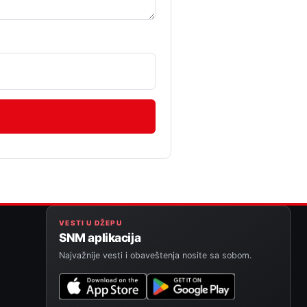
VESTI U DŽEPU
SNM aplikacija
Najvažnije vesti i obaveštenja nosite sa sobom.