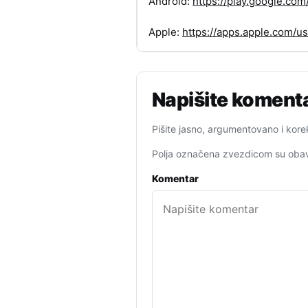
Android:
https://play.google.c
Apple:
https://apps.apple.com/
Napišite koment
Pišite jasno, argumentovano i kore
Polja označena zvezdicom su obav
Komentar