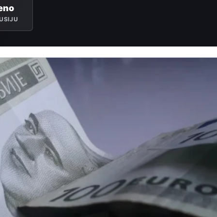
eno
USIJU