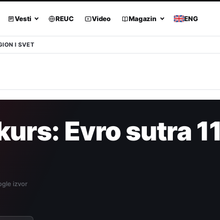
Vesti
REUC
Video
Magazin
ENG
GION I SVET
kurs: Evro sutra 1
gle izvor