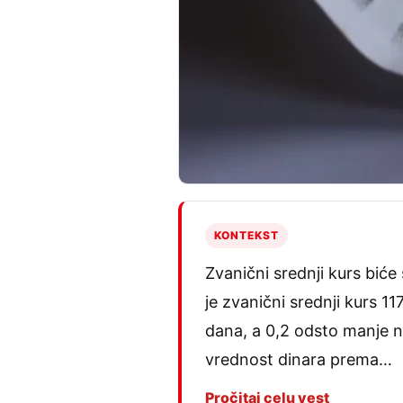
KONTEKST
Zvanični srednji kurs biće
je zvanični srednji kurs 
dana, a 0,2 odsto manje 
vrednost dinara prema…
Pročitaj celu vest