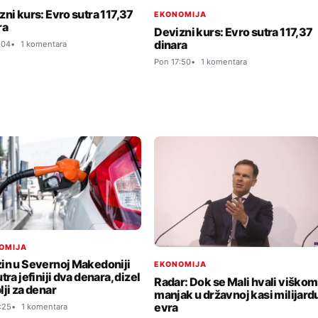
zni kurs: Evro sutra 117,37
EKONOMIJA
ra
Devizni kurs: Evro sutra 117,37
dinara
:04
1 komentara
Pon 17:50
1 komentara
OMIJA
in u Severnoj Makedoniji
EKONOMIJA
tra jefiniji dva denara, dizel
Radar: Dok se Mali hvali viškom
lji za denar
manjak u državnoj kasi milijard
evra
:25
1 komentara