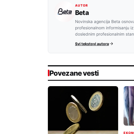
AUTOR
Beta
Novinska agencija Beta osnova
profesionalnom informisanju iz
doslednim profesionalnim sta
Svi tekstovi autora
Povezane vesti
EKON