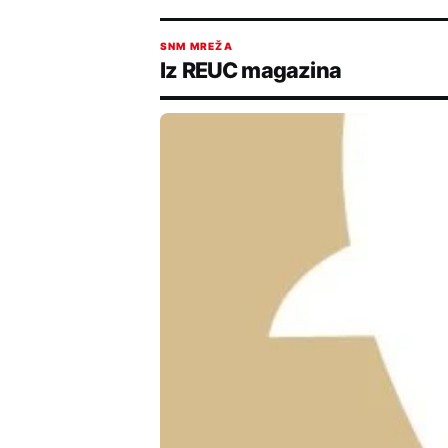
SNM MREŽA
Iz REUC magazina