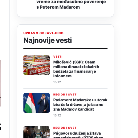
vreme za međusobno poverenje
s Peterom Mađarom
UPRAVO OBJAVLJENO
Najnovije vesti
VESTI
Milošević (SSP): Osam
miliona dinara iz lokalnih
budžeta za finansiranje
Informera
15:12
REGION I SVET
Parlament Mađarske u utorak
bira šefa države, a još se ne
zna Mađarov kandidat
15:12
,
u
REGION I SVET
Prigovor udruženja žrtava
genocida protiv RTRS zbog