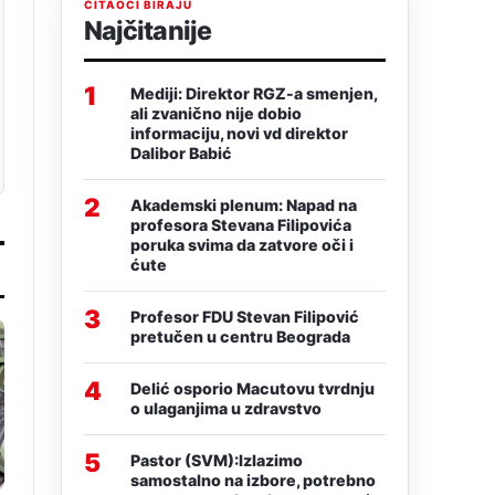
ČITAOCI BIRAJU
Najčitanije
1
Mediji: Direktor RGZ-a smenjen,
ali zvanično nije dobio
informaciju, novi vd direktor
Dalibor Babić
2
Akademski plenum: Napad na
profesora Stevana Filipovića
poruka svima da zatvore oči i
ćute
3
Profesor FDU Stevan Filipović
pretučen u centru Beograda
4
Delić osporio Macutovu tvrdnju
o ulaganjima u zdravstvo
5
Pastor (SVM):Izlazimo
samostalno na izbore, potrebno