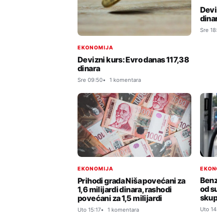
Devi
dina
Sre 18
EKONOMIJA
Devizni kurs: Evro danas 117,38
dinara
Sre 09:50
1 komentara
EKON
EKONOMIJA
Benz
Prihodi grada Niša povećani za
od su
1,6 milijardi dinara, rashodi
skup
povećani za 1,5 milijardi
Uto 14
Uto 15:17
1 komentara