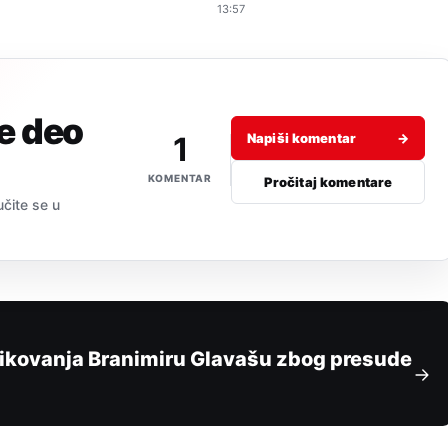
13:57
je deo
1
Napiši komentar
→
KOMENTAR
Pročitaj komentare
učite se u
likovanja Branimiru Glavašu zbog presude