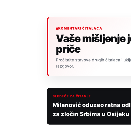
KOMENTARI ČITALACA
Vaše mišljenje 
priče
Pročitajte stavove drugih čitalaca i uklj
razgovor.
SLEDEĆE ZA ČITANJE
Milanović oduzeo ratna od
za zločin Srbima u Osijeku