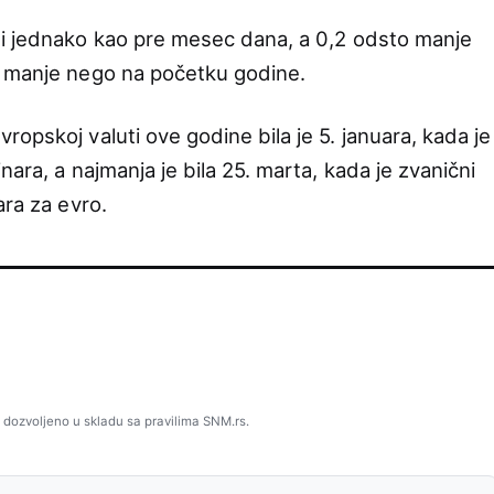
ti jednako kao pre mesec dana, a 0,2 odsto manje
o manje nego na početku godine.
opskoj valuti ove godine bila je 5. januara, kada je
ara, a najmanja je bila 25. marta, kada je zvanični
ara za evro.
 dozvoljeno u skladu sa pravilima SNM.rs.