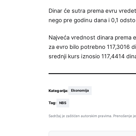
Dinar će sutra prema evru vrede
nego pre godinu dana i 0,1 odst
Najveća vrednost dinara prema evr
za evro bilo potrebno 117,3016 din
srednji kurs iznosio 117,4414 din
Kategorija:
Ekonomija
Tag:
NBS
Sadržaj je zaštićen autorskim pravima. Prenošenje je