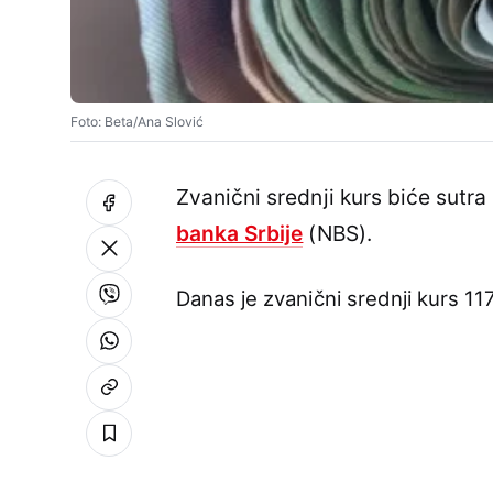
Foto: Beta/Ana Slović
Zvanični srednji kurs biće sutra
banka Srbije
(NBS).
Danas je zvanični srednji kurs 11