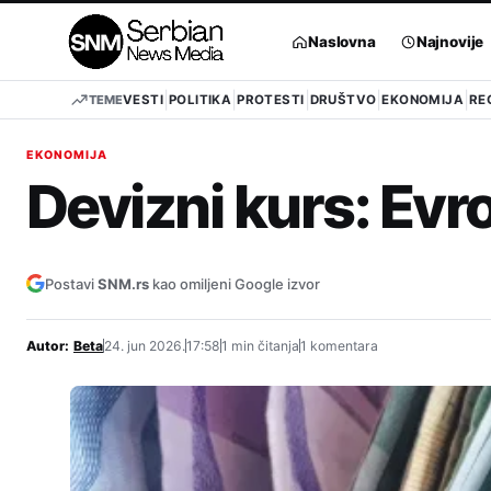
Pređi
na
Naslovna
Najnovije
sadržaj
TEME
VESTI
POLITIKA
PROTESTI
DRUŠTVO
EKONOMIJA
RE
EKONOMIJA
Devizni kurs: Evro
Postavi
SNM.rs
kao omiljeni Google izvor
Autor:
Beta
24. jun 2026.
17:58
1 min čitanja
1 komentara