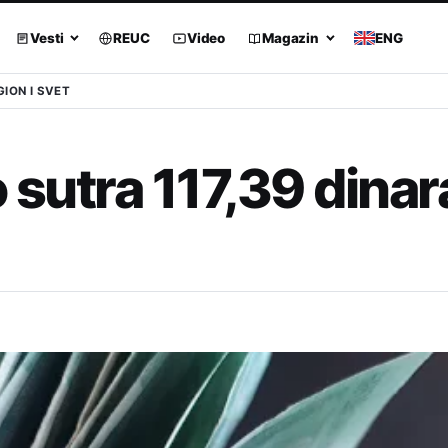
Vesti
REUC
Video
Magazin
ENG
GION I SVET
 sutra 117,39 dinar