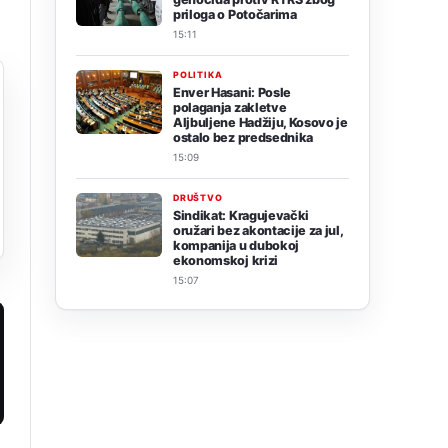
priloga o Potočarima
15:11
POLITIKA
Enver Hasani: Posle
polaganja zakletve
Aljbuljene Hadžiju, Kosovo je
ostalo bez predsednika
15:09
DRUŠTVO
Sindikat: Kragujevački
oružari bez akontacije za jul,
kompanija u dubokoj
ekonomskoj krizi
15:07