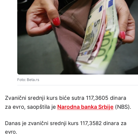
Foto: Beta.rs
Zvanični srednji kurs biće sutra 117,3605 dinara
za evro, saopštila je
Narodna banka Srbije
(NBS).
Danas je zvanični srednji kurs 117,3582 dinara za
evro.