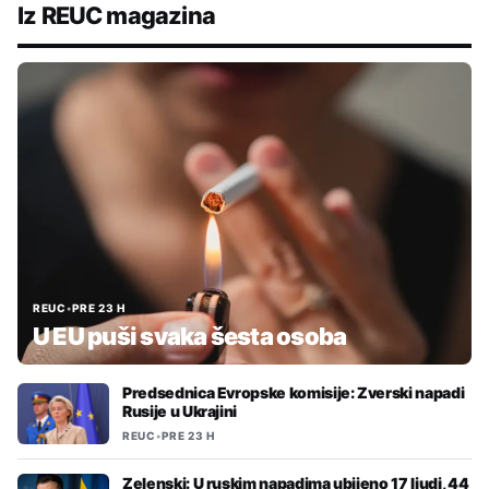
Iz REUC magazina
REUC
•
PRE 23 H
U EU puši svaka šesta osoba
Predsednica Evropske komisije: Zverski napadi
Rusije u Ukrajini
REUC
•
PRE 23 H
Zelenski: U ruskim napadima ubijeno 17 ljudi, 44