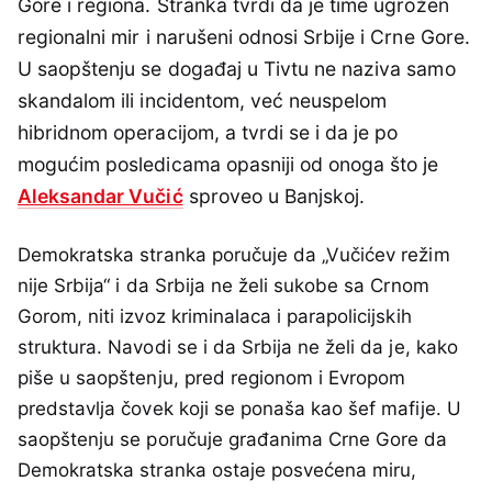
Gore i regiona. Stranka tvrdi da je time ugrožen
regionalni mir i narušeni odnosi Srbije i Crne Gore.
U saopštenju se događaj u Tivtu ne naziva samo
skandalom ili incidentom, već neuspelom
hibridnom operacijom, a tvrdi se i da je po
mogućim posledicama opasniji od onoga što je
Aleksandar Vučić
sproveo u Banjskoj.
Demokratska stranka poručuje da „Vučićev režim
nije Srbija“ i da Srbija ne želi sukobe sa Crnom
Gorom, niti izvoz kriminalaca i parapolicijskih
struktura. Navodi se i da Srbija ne želi da je, kako
piše u saopštenju, pred regionom i Evropom
predstavlja čovek koji se ponaša kao šef mafije. U
saopštenju se poručuje građanima Crne Gore da
Demokratska stranka ostaje posvećena miru,