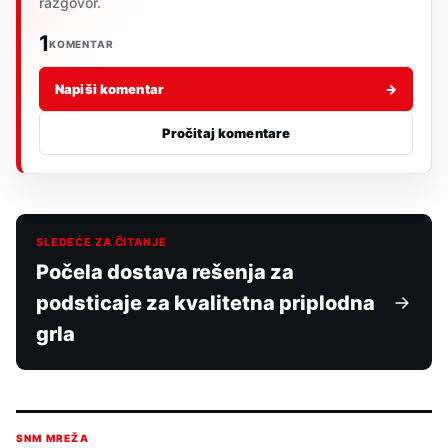
razgovor.
1
KOMENTAR
Napiši komentar
→
Pročitaj komentare
SLEDEĆE ZA ČITANJE
Počela dostava rešenja za
podsticaje za kvalitetna priplodna
grla
SNM MREŽA