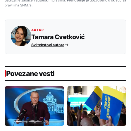
Sadržaj je zaštićen autorskim pravima. Prenošenje je dozvoljeno u skladu sa
pravilima SNM.rs.
AUTOR
Tamara Cvetković
Svi tekstovi autora
Povezane vesti