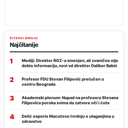
ČITAOCI BIRAJU
Najčitanije
1
Mediji: Direktor RGZ-a smenjen, ali zvanično nije
dobio informaciju, novi vd direktor Dalibor Babić
2
Profesor FDU Stevan Filipović pretučen u
centru Beograda
3
Akademski plenum: Napad na profesora Stevana
Filipovića poruka svima da zatvore oči i ćute
4
Delić osporio Macutovu tvrdnju o ulaganjima u
zdravstvo