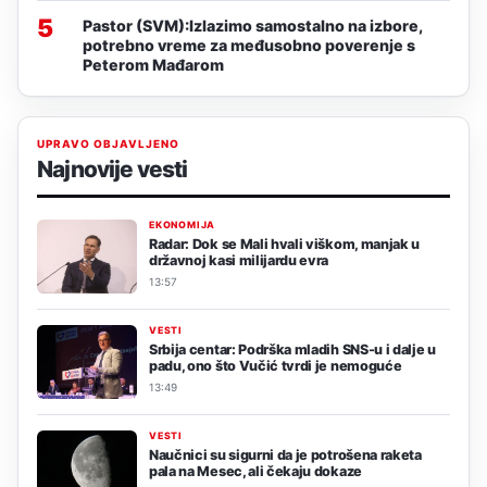
5
Pastor (SVM):Izlazimo samostalno na izbore,
potrebno vreme za međusobno poverenje s
Peterom Mađarom
UPRAVO OBJAVLJENO
Najnovije vesti
EKONOMIJA
Radar: Dok se Mali hvali viškom, manjak u
državnoj kasi milijardu evra
13:57
VESTI
Srbija centar: Podrška mladih SNS-u i dalje u
padu, ono što Vučić tvrdi je nemoguće
13:49
VESTI
Naučnici su sigurni da je potrošena raketa
pala na Mesec, ali čekaju dokaze