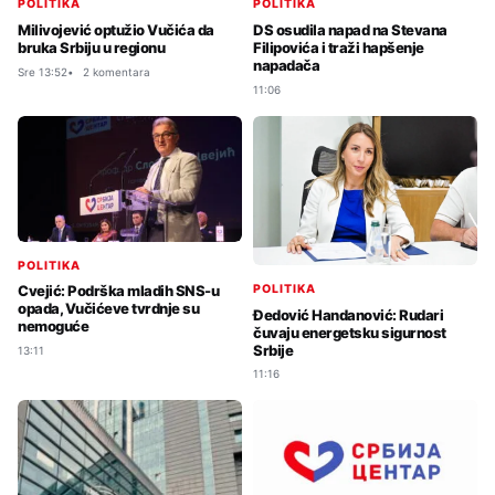
POLITIKA
POLITIKA
Milivojević optužio Vučića da
DS osudila napad na Stevana
bruka Srbiju u regionu
Filipovića i traži hapšenje
napadača
Sre 13:52
2 komentara
11:06
POLITIKA
POLITIKA
Cvejić: Podrška mladih SNS-u
opada, Vučićeve tvrdnje su
Đedović Handanović: Rudari
nemoguće
čuvaju energetsku sigurnost
Srbije
13:11
11:16