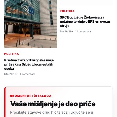
POLITIKA
SRCE optužuje Živkovića za
netačne tvrdnje o EPS-u i uvozu
struje
Sre 16:49
1 komentara
POLITIKA
Priština traži od Evropske unije
pritisak na Srbiju zbog nestalih
osoba
Uto 20:17
1 komentara
KOMENTARI ČITALACA
Vaše mišljenje je deo priče
Pročitajte stavove drugih čitalaca i uključite se u