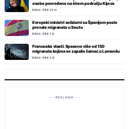
osobe povređene na širem području Kijeva
REUC
•
PRE 23 H
Evropski ministri solidarni sa Španijom posle
provale migranata u Seutu
REUC
•
PRE 1 D
Francuske vlasti: Spaseno više od 150
migranata kojima se zapalio čamac u Lamanšu
REUC
•
PRE 2 D
REKLAMA