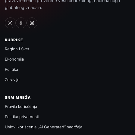
pravovremene i proverene vesti od lokalnog, nacionalnog i
globalnog značaja.
RUBRIKE
Region i Svet
Ekonomija
Politika
Zdravlje
SNM MREŽA
Pravila korišćenja
Politika privatnosti
Uslovi korišćenja „AI Generated“ sadržaja