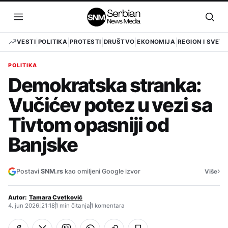
Pređi
na
Otvori
Otvo
sadržaj
meni
pret
VESTI
POLITIKA
PROTESTI
DRUŠTVO
EKONOMIJA
REGION I SVET
POLITIKA
Demokratska stranka:
Vučićev potez u vezi sa
Tivtom opasniji od
Banjske
›
Postavi
SNM.rs
kao omiljeni Google izvor
Više
Autor:
Tamara Cvetković
4. jun 2026.
21:18
1 min čitanja
1 komentara