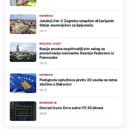
HRONIKA
Jutatnji list: U Zagrebu uhapšen državljanin
Srbije osumnjičen za špijunažu
18:17
REGION I SVET
Rusija smatra neprihvatljivim nalog za
proterivanje novinarke Ksenije Fedorove iz
Francuske
18:15
HRONIKA
Podignuta optužnica protiv 20 osoba za ratne
zločine u Đakovici
18:13
EKONOMIJA
Devizni kurs: Evro sutra 117,35 dinara
18:07