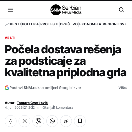
Pređi
na
Otvori
Otvo
sadržaj
meni
pret
VESTI
POLITIKA
PROTESTI
DRUŠTVO
EKONOMIJA
REGION I SVET
VESTI
Počela dostava rešenja
za podsticaje za
kvalitetna priplodna grla
›
Postavi
SNM.rs
kao omiljeni Google izvor
Više
Autor:
Tamara Cvetković
4. jun 2026.
21:20
2 min čitanja
1 komentara