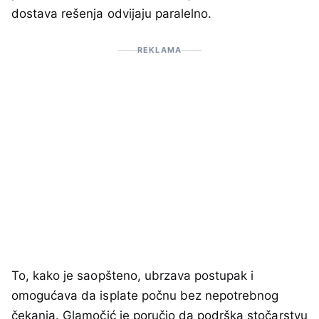
dostava rešenja odvijaju paralelno.
REKLAMA
To, kako je saopšteno, ubrzava postupak i
omogućava da isplate počnu bez nepotrebnog
čekanja. Glamočić je poručio da podrška stočarstvu