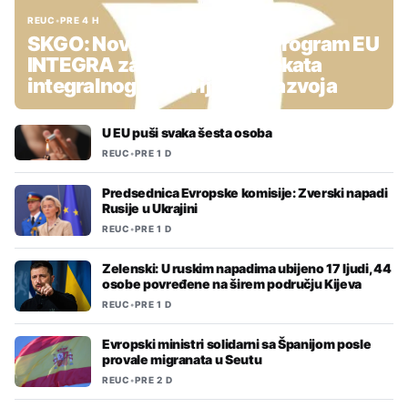
REUC
•
PRE 4 H
SKGO: Nova podrška kroz Program EU
INTEGRA za pripremu projekata
integralnog teritorijalnog razvoja
U EU puši svaka šesta osoba
REUC
•
PRE 1 D
Predsednica Evropske komisije: Zverski napadi
Rusije u Ukrajini
REUC
•
PRE 1 D
Zelenski: U ruskim napadima ubijeno 17 ljudi, 44
osobe povređene na širem području Kijeva
REUC
•
PRE 1 D
Evropski ministri solidarni sa Španijom posle
provale migranata u Seutu
REUC
•
PRE 2 D