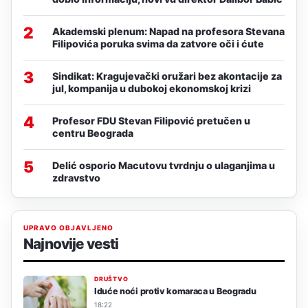
2
Akademski plenum: Napad na profesora Stevana
Filipovića poruka svima da zatvore oči i ćute
3
Sindikat: Kragujevački oružari bez akontacije za
jul, kompanija u dubokoj ekonomskoj krizi
4
Profesor FDU Stevan Filipović pretučen u
centru Beograda
5
Delić osporio Macutovu tvrdnju o ulaganjima u
zdravstvo
UPRAVO OBJAVLJENO
Najnovije vesti
DRUŠTVO
Iduće noći protiv komaraca u Beogradu
18:22