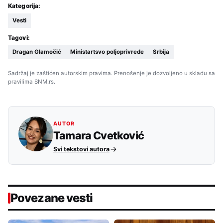
Kategorija:
Vesti
Tagovi:
Dragan Glamočić
Ministartsvo poljoprivrede
Srbija
Sadržaj je zaštićen autorskim pravima. Prenošenje je dozvoljeno u skladu sa
pravilima SNM.rs.
AUTOR
Tamara Cvetković
Svi tekstovi autora
Povezane vesti