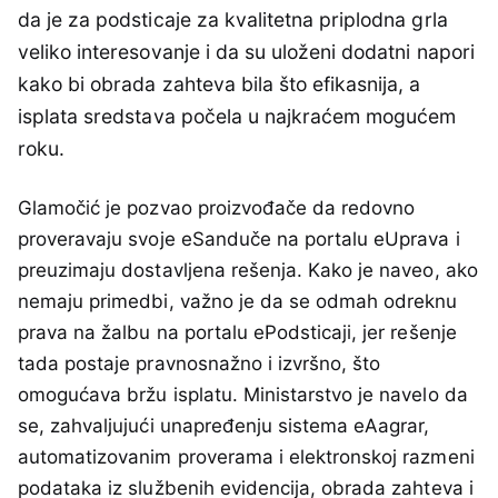
da je za podsticaje za kvalitetna priplodna grla
veliko interesovanje i da su uloženi dodatni napori
kako bi obrada zahteva bila što efikasnija, a
isplata sredstava počela u najkraćem mogućem
roku.
Glamočić je pozvao proizvođače da redovno
proveravaju svoje eSanduče na portalu eUprava i
preuzimaju dostavljena rešenja. Kako je naveo, ako
nemaju primedbi, važno je da se odmah odreknu
prava na žalbu na portalu ePodsticaji, jer rešenje
tada postaje pravnosnažno i izvršno, što
omogućava bržu isplatu. Ministarstvo je navelo da
se, zahvaljujući unapređenju sistema eAagrar,
automatizovanim proverama i elektronskoj razmeni
podataka iz službenih evidencija, obrada zahteva i