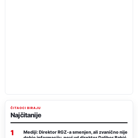
ČITAOCI BIRAJU
Najčitanije
1
Mediji: Direktor RGZ-a smenjen, ali zvanično nije
dobio informaciju, novi vd direktor Dalibor Babić