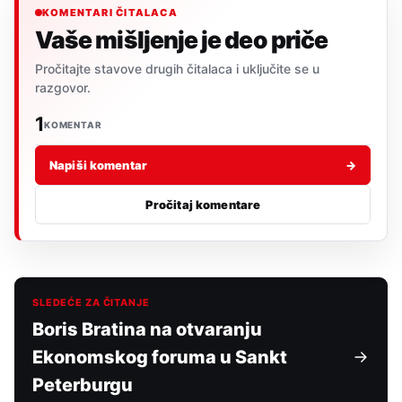
KOMENTARI ČITALACA
Vaše mišljenje je deo priče
Pročitajte stavove drugih čitalaca i uključite se u
razgovor.
1
KOMENTAR
Napiši komentar
→
Pročitaj komentare
SLEDEĆE ZA ČITANJE
Boris Bratina na otvaranju
Ekonomskog foruma u Sankt
Peterburgu