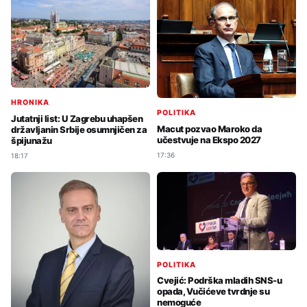
HRONIKA
POLITIKA
Jutatnji list: U Zagrebu uhapšen
Macut pozvao Maroko da
državljanin Srbije osumnjičen za
učestvuje na Ekspo 2027
špijunažu
17:36
18:17
POLITIKA
Cvejić: Podrška mladih SNS-u
opada, Vučićeve tvrdnje su
nemoguće