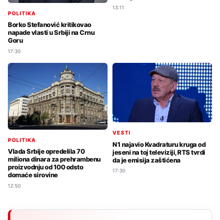
13:11
POLITIKA
Borko Stefanović kritikovao
napade vlasti u Srbiji na Crnu
Goru
17:30
VESTI
POLITIKA
N1 najavio Kvadraturu kruga od
Vlada Srbije opredelila 70
jeseni na toj televiziji, RTS tvrdi
miliona dinara za prehrambenu
da je emisija zaštićena
proizvodnju od 100 odsto
17:30
domaće sirovine
12:50