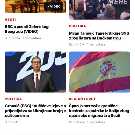
VIDEO
VESTI
POLITIKA
BBC o poseti Zelenskog
Beogradu (VIDEO)
Milan Tanović Tane kritikuje SNS
zbog šatora na Đačkom trgu
Sub 14:13
1 komentara
Sub 14:01
1 komentara
POLITIKA
REGION I SVET
Grbović (PSG): Vučićeve izjave o
Španija nastavila granične
prijateljstvu sa Ukrajinom krajnje
kontrole za putnike iz Italije zbog
su licemerne
spora oko migranata u Seuti
Sub 19:41
Sub 19:21
1 komentara