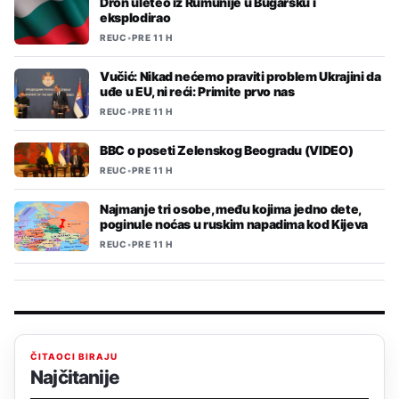
Dron uleteo iz Rumunije u Bugarsku i
eksplodirao
REUC
•
PRE 11 H
Vučić: Nikad nećemo praviti problem Ukrajini da
uđe u EU, ni reći: Primite prvo nas
REUC
•
PRE 11 H
BBC o poseti Zelenskog Beogradu (VIDEO)
REUC
•
PRE 11 H
Najmanje tri osobe, među kojima jedno dete,
poginule noćas u ruskim napadima kod Kijeva
REUC
•
PRE 11 H
ČITAOCI BIRAJU
Najčitanije