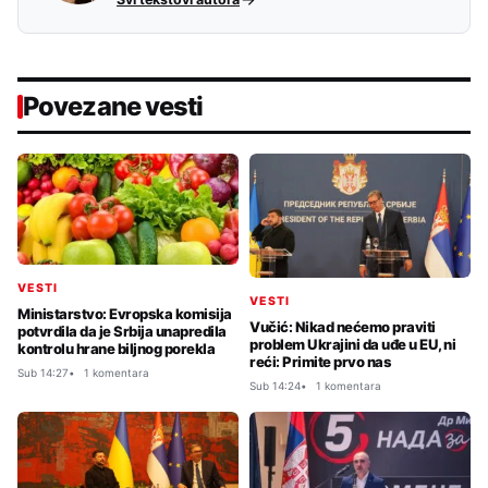
Povezane vesti
VESTI
VESTI
Ministarstvo: Evropska komisija
Vučić: Nikad nećemo praviti
potvrdila da je Srbija unapredila
problem Ukrajini da uđe u EU, ni
kontrolu hrane biljnog porekla
reći: Primite prvo nas
Sub 14:27
1 komentara
Sub 14:24
1 komentara