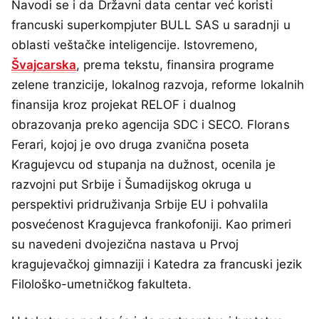
Navodi se i da Državni data centar već koristi
francuski superkompjuter BULL SAS u saradnji u
oblasti veštačke inteligencije. Istovremeno,
Švajcarska
, prema tekstu, finansira programe
zelene tranzicije, lokalnog razvoja, reforme lokalnih
finansija kroz projekat RELOF i dualnog
obrazovanja preko agencija SDC i SECO. Florans
Ferari, kojoj je ovo druga zvanična poseta
Kragujevcu od stupanja na dužnost, ocenila je
razvojni put Srbije i Šumadijskog okruga u
perspektivi pridruživanja Srbije EU i pohvalila
posvećenost Kragujevca frankofoniji. Kao primeri
su navedeni dvojezična nastava u Prvoj
kragujevačkoj gimnaziji i Katedra za francuski jezik
Filološko-umetničkog fakulteta.