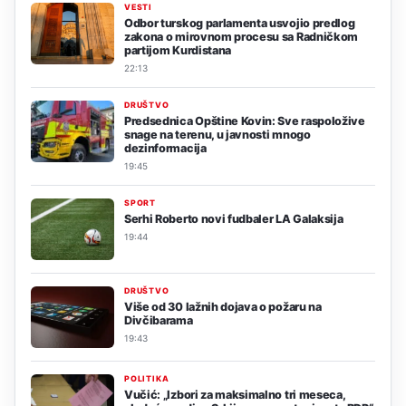
VESTI
Odbor turskog parlamenta usvojio predlog
zakona o mirovnom procesu sa Radničkom
partijom Kurdistana
22:13
DRUŠTVO
Predsednica Opštine Kovin: Sve raspoložive
snage na terenu, u javnosti mnogo
dezinformacija
19:45
SPORT
Serhi Roberto novi fudbaler LA Galaksija
19:44
DRUŠTVO
Više od 30 lažnih dojava o požaru na
Divčibarama
19:43
POLITIKA
Vučić: „Izbori za maksimalno tri meseca,