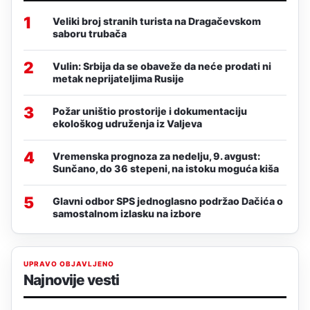
1
Veliki broj stranih turista na Dragačevskom
saboru trubača
2
Vulin: Srbija da se obaveže da neće prodati ni
metak neprijateljima Rusije
3
Požar uništio prostorije i dokumentaciju
ekološkog udruženja iz Valjeva
4
Vremenska prognoza za nedelju, 9. avgust:
Sunčano, do 36 stepeni, na istoku moguća kiša
5
Glavni odbor SPS jednoglasno podržao Dačića o
samostalnom izlasku na izbore
UPRAVO OBJAVLJENO
Najnovije vesti