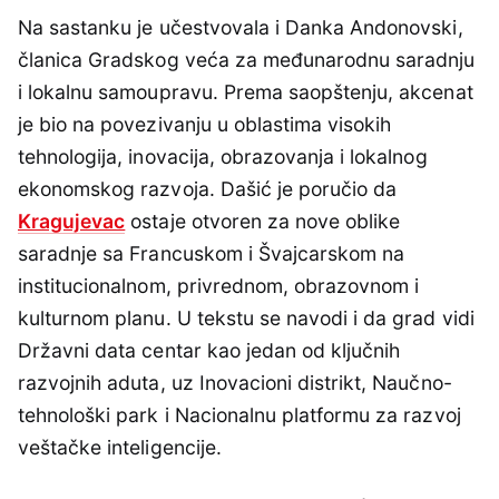
Na sastanku je učestvovala i Danka Andonovski,
članica Gradskog veća za međunarodnu saradnju
i lokalnu samoupravu. Prema saopštenju, akcenat
je bio na povezivanju u oblastima visokih
tehnologija, inovacija, obrazovanja i lokalnog
ekonomskog razvoja. Dašić je poručio da
Kragujevac
ostaje otvoren za nove oblike
saradnje sa Francuskom i Švajcarskom na
institucionalnom, privrednom, obrazovnom i
kulturnom planu. U tekstu se navodi i da grad vidi
Državni data centar kao jedan od ključnih
razvojnih aduta, uz Inovacioni distrikt, Naučno-
tehnološki park i Nacionalnu platformu za razvoj
veštačke inteligencije.