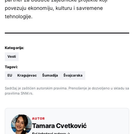
povezuju ekonomiju, kulturu i savremene
tehnologije.
Kategorija:
Vesti
Tagovi:
EU
Kragujevac
Šumadija
Švajcarska
Sadržaj je zaštićen autorskim pravima. Prenošenje je dozvoljeno u skladu sa
pravilima SNM.rs.
AUTOR
Tamara Cvetković
Svi tekstovi autora