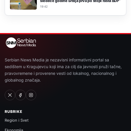
sledeće godine Srbija prva po stopi rasta BDP“
19:42
Serbian News Media je nezavisni informativni portal sa
sedištem u Kragujevcu koji ima za cilj da javnosti pruži tačne,
pravovremene i proverene vesti od lokalnog, nacionalnog i
globalnog značaja.
RUBRIKE
Region i Svet
Ekonomija