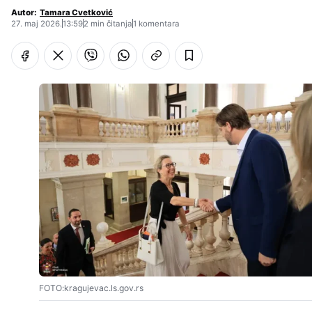
Autor:
Tamara Cvetković
27. maj 2026.
13:59
2 min čitanja
1 komentara
FOTO:kragujevac.ls.gov.rs