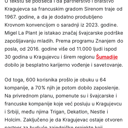
U tekstu se podseća i da partnerstvo i bratstvo
Kragujevca sa francuskim gradom Sirenom traje od
1967. godine, a da je dodatno produbljeno
Krovnom konvencijom o saradnji iz 2023. godine.
Migel La Plant je istakao značaj švajcarske podrške
zapošljavanju mladih. Prema programu Znanjem do
posla, od 2016. godine više od 11.000 ljudi ispod
30 godina u Kragujevcu i širem regionu
Šumadije
dobilo je besplatno karijerno vođenje i savetovanje.
Od toga, 600 korisnika prošlo je obuku u 64
kompanije, a 70% njih je potom dobilo zaposlenje.
Na privrednom planu, pomenute su i švajcarske i
francuske kompanije koje već posluju u Kragujevcu
i Srbiji, među njima Trigan, Dekatlon, Nestle i
Holcim. Zaključeno je da Kragujevac ostaje otvoren
partner za buduće zajedničke projekte koji