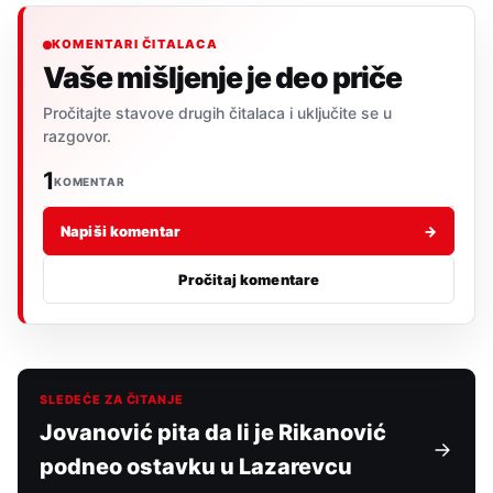
KOMENTARI ČITALACA
Vaše mišljenje je deo priče
Pročitajte stavove drugih čitalaca i uključite se u
razgovor.
1
KOMENTAR
Napiši komentar
→
Pročitaj komentare
SLEDEĆE ZA ČITANJE
Jovanović pita da li je Rikanović
podneo ostavku u Lazarevcu