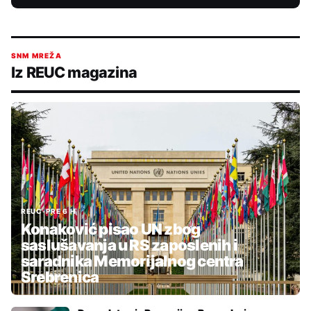
SNM MREŽA
Iz REUC magazina
REUC
•
PRE 6 H
Konaković pisao UN zbog
saslušavanja u RS zaposlenih i
saradnika Memorijalnog centra
Srebrenica