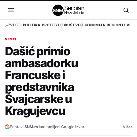
Pređi
na
Otvori
Otvo
sadržaj
meni
pret
VESTI
POLITIKA
PROTESTI
DRUŠTVO
EKONOMIJA
REGION I SVET
VESTI
Dašić primio
ambasadorku
Francuske i
predstavnika
Švajcarske u
Kragujevcu
›
Postavi
SNM.rs
kao omiljeni Google izvor
Više