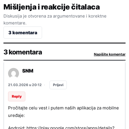
Mišljenja i reakcije čitalaca
Diskusija je otvorena za argumentovane i korektne
komentare.
3 komentara
3 komentara
Napišite komentar
SNM
Prijavi
21.03.2026 u 20:12
·
Reply
Pročitajte celu vest i putem naših aplikacija za mobilne
uređaje:
Android:
https://play.google.com/store/apps/details?