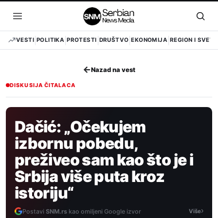
Pređi
na
Otvori
Otvo
sadržaj
meni
pret
VESTI
POLITIKA
PROTESTI
DRUŠTVO
EKONOMIJA
REGION I SVET
←
Nazad na vest
DISKUSIJA ČITALACA
Dačić: „Očekujem
izbornu pobedu,
preživeo sam kao što je i
Srbija više puta kroz
istoriju“
›
Postavi
SNM.rs
kao omiljeni Google izvor
Više