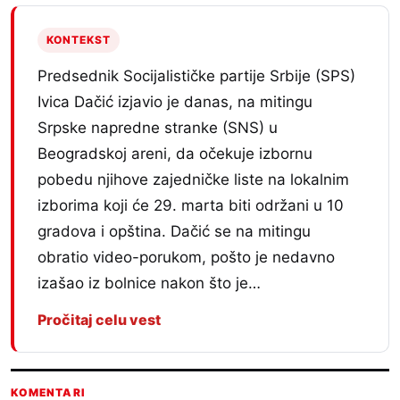
KONTEKST
Predsednik Socijalističke partije Srbije (SPS)
Ivica Dačić izjavio je danas, na mitingu
Srpske napredne stranke (SNS) u
Beogradskoj areni, da očekuje izbornu
pobedu njihove zajedničke liste na lokalnim
izborima koji će 29. marta biti održani u 10
gradova i opština. Dačić se na mitingu
obratio video-porukom, pošto je nedavno
izašao iz bolnice nakon što je…
Pročitaj celu vest
KOMENTARI