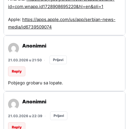
id=com.wnapp.id1728908695220&hl=en&pli=1
Apple:
https://apps.apple.com/us/app/serbian-news-
media/id6739509074
Anonimni
Prijavi
21.03.2026 u 21:50
·
Reply
Pobjego grobaru sa lopate.
Anonimni
Prijavi
21.03.2026 u 22:39
·
Reply