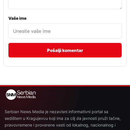
Vaše ime
Serbian News Media je nezavisni informativni portal sa
sedištem u Kragujevcu koji ima za cilj da javnosti pruži tačne,
pravovremene i proverene vesti od lokalnog, nacionalnog i