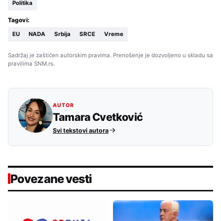
Politika
Tagovi:
EU
NADA
Srbija
SRCE
Vreme
Sadržaj je zaštićen autorskim pravima. Prenošenje je dozvoljeno u skladu sa
pravilima SNM.rs.
AUTOR
Tamara Cvetković
Svi tekstovi autora
Povezane vesti