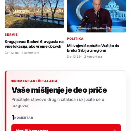
SERVIS
POLITIKA
Kragujevac: Radovi 6. avgusta na
Milivojević optužio Vučića da
više lokacija, ako vreme dozvoli
bruka Srbiju u regionu
Čet 12:18
1 komentara
Sre 13:52
2 komentara
KOMENTARI ČITALACA
Vaše mišljenje je deo priče
Pročitajte stavove drugih čitalaca i uključite se u
razgovor.
1
KOMENTAR
Napiši komentar
→