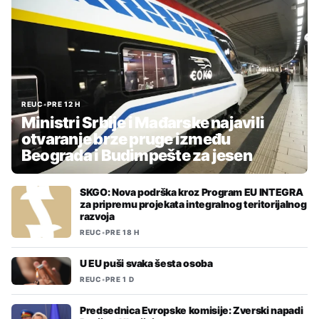
REUC
•
PRE 12 H
Ministri Srbije i Mađarske najavili
otvaranje brze pruge između
Beograda i Budimpešte za jesen
SKGO: Nova podrška kroz Program EU INTEGRA
za pripremu projekata integralnog teritorijalnog
razvoja
REUC
•
PRE 18 H
U EU puši svaka šesta osoba
REUC
•
PRE 1 D
Predsednica Evropske komisije: Zverski napadi