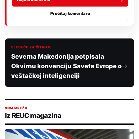
Pročitaj komentare
SLEDEĆE ZA ČITANJE
Severna Makedonija potpisala
Okvirnu konvenciju Saveta Evrope o
veštačkoj inteligenciji
SNM MREŽA
Iz REUC magazina