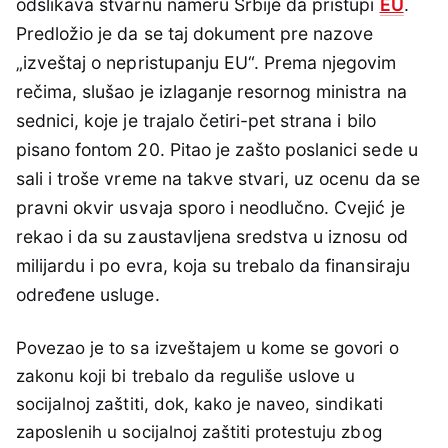
odslikava stvarnu nameru Srbije da pristupi
EU
.
Predložio je da se taj dokument pre nazove
„izveštaj o nepristupanju EU“. Prema njegovim
rečima, slušao je izlaganje resornog ministra na
sednici, koje je trajalo četiri-pet strana i bilo
pisano fontom 20. Pitao je zašto poslanici sede u
sali i troše vreme na takve stvari, uz ocenu da se
pravni okvir usvaja sporo i neodlučno. Cvejić je
rekao i da su zaustavljena sredstva u iznosu od
milijardu i po evra, koja su trebalo da finansiraju
određene usluge.
Povezao je to sa izveštajem u kome se govori o
zakonu koji bi trebalo da reguliše uslove u
socijalnoj zaštiti, dok, kako je naveo, sindikati
zaposlenih u socijalnoj zaštiti protestuju zbog