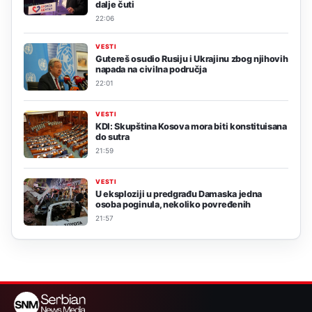
dalje čuti
22:06
VESTI
Gutereš osudio Rusiju i Ukrajinu zbog njihovih
napada na civilna područja
22:01
VESTI
KDI: Skupština Kosova mora biti konstituisana
do sutra
21:59
VESTI
U eksploziji u predgrađu Damaska jedna
osoba poginula, nekoliko povređenih
21:57