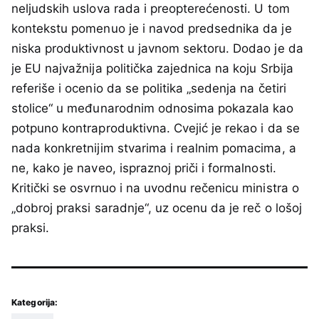
neljudskih uslova rada i preopterećenosti. U tom
kontekstu pomenuo je i navod predsednika da je
niska produktivnost u javnom sektoru. Dodao je da
je EU najvažnija politička zajednica na koju Srbija
referiše i ocenio da se politika „sedenja na četiri
stolice“ u međunarodnim odnosima pokazala kao
potpuno kontraproduktivna. Cvejić je rekao i da se
nada konkretnijim stvarima i realnim pomacima, a
ne, kako je naveo, ispraznoj priči i formalnosti.
Kritički se osvrnuo i na uvodnu rečenicu ministra o
„dobroj praksi saradnje“, uz ocenu da je reč o lošoj
praksi.
Kategorija: