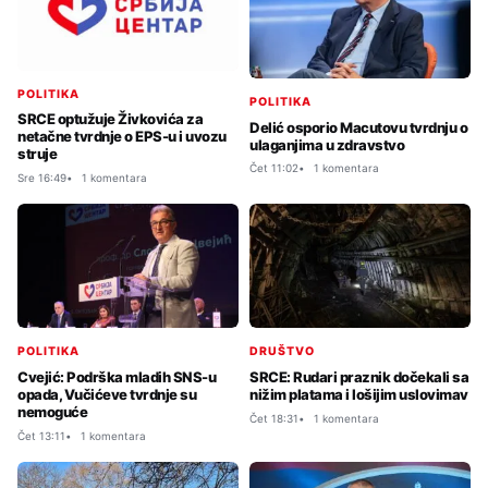
POLITIKA
POLITIKA
SRCE optužuje Živkovića za
Delić osporio Macutovu tvrdnju o
netačne tvrdnje o EPS-u i uvozu
ulaganjima u zdravstvo
struje
Čet 11:02
1 komentara
Sre 16:49
1 komentara
POLITIKA
DRUŠTVO
Cvejić: Podrška mladih SNS-u
SRCE: Rudari praznik dočekali sa
opada, Vučićeve tvrdnje su
nižim platama i lošijim uslovimav
nemoguće
Čet 18:31
1 komentara
Čet 13:11
1 komentara