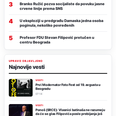
3
Branko Ružić pozva socijaliste da povuku jasne
crvene linije prema SNS
4
U eksploziji u predgrađu Damaska jedna osoba
poginula, nekoliko povređenih
5
Profesor FDU Stevan Filipović pretučen u
centru Beograda
UPRAVO OBJAVLJENO
Najnovije vesti
VESTI
Prvi Modernator Foto Fest od 19. avgusta u
Beogradu
07:14
VESTI
Ponoš (SRCE): Vlasnici batinaša ne razumeju
da će se glas Filipovića posle prebijanja još