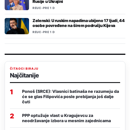
Rusije u Ukrajini
REUC
•
PRE 1 D
Zelenski: U ruskim napadima ubijeno 17 ljudi, 44
osobe povređene na širem području Kijeva
REUC
•
PRE 1 D
ČITAOCI BIRAJU
Najčitanije
1
Ponoš (SRCE): Vlasnici batinaša ne razumeju da
će se glas Filipovića posle prebijanja još dalje
čuti
2
PPP optužuje vlast u Kragujevcu za
neodržavanje izbora u mesnim zajednicama