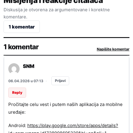
Mišljenja i reakcije čitalaca
Diskusija je otvorena za argumentovane i korektne
komentare.
1 komentar
1 komentar
Napišite komentar
SNM
Prijavi
06.04.2026 u 07:13
·
Reply
Pročitajte celu vest i putem naših aplikacija za mobilne
uređaje:
Android:
https://play.google.com/store/apps/details?