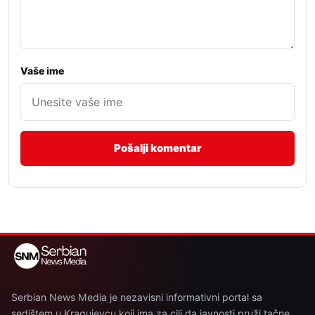
Vaše ime
Serbian News Media je nezavisni informativni portal sa
sedištem u Kragujevcu koji ima za cilj da javnosti pruži tačne,