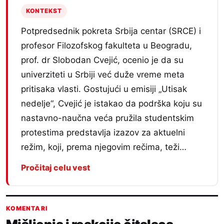
KONTEKST
Potpredsednik pokreta Srbija centar (SRCE) i
profesor Filozofskog fakulteta u Beogradu,
prof. dr Slobodan Cvejić, ocenio je da su
univerziteti u Srbiji već duže vreme meta
pritisaka vlasti. Gostujući u emisiji „Utisak
nedelje“, Cvejić je istakao da podrška koju su
nastavno-naučna veća pružila studentskim
protestima predstavlja izazov za aktuelni
režim, koji, prema njegovim rečima, teži…
Pročitaj celu vest
KOMENTARI