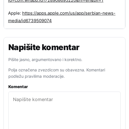
id=com.wnapp.id1728908695220&hl=en&pli=1
Apple:
https://apps.apple.com/us/app/serbian-news-
media/id6739509074
Napišite komentar
Pišite jasno, argumentovano i korektno.
Polja označena zvezdicom su obavezna. Komentari
podležu pravilima moderacije.
Komentar