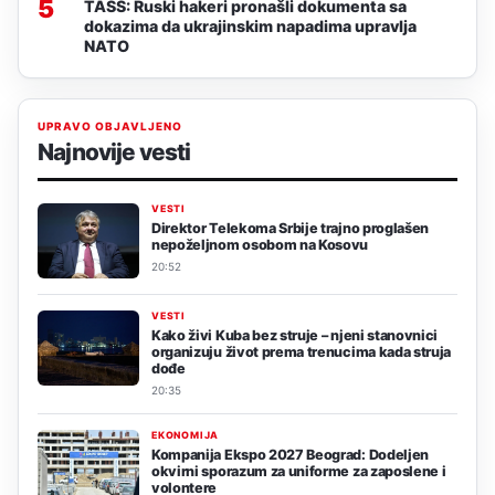
5
TASS: Ruski hakeri pronašli dokumenta sa
dokazima da ukrajinskim napadima upravlja
NATO
UPRAVO OBJAVLJENO
Najnovije vesti
VESTI
Direktor Telekoma Srbije trajno proglašen
nepoželjnom osobom na Kosovu
20:52
VESTI
Kako živi Kuba bez struje – njeni stanovnici
organizuju život prema trenucima kada struja
dođe
20:35
EKONOMIJA
Kompanija Ekspo 2027 Beograd: Dodeljen
okvirni sporazum za uniforme za zaposlene i
volontere