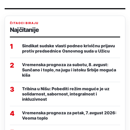
ČITAOCI BIRAJU
Najčitanije
1
Sindikat sudske vlasti podneo krivičnu prijavu
protiv predsednice Osnovnog suda u Užicu
2
Vremenska prognoza za subotu, 8. avgust:
Sunčano i toplo, na jugu i istoku Srbije moguća
kiša
3
Tribina u Nišu: Pobediti režim moguće je uz
solidarnost, sabornost, integralnost i
inkluzivnost
4
Vremenska prognoza za petak, 7. avgust 2026:
Veoma toplo