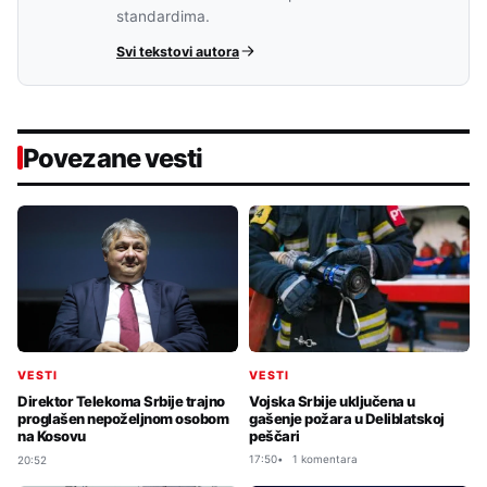
standardima.
Svi tekstovi autora
Povezane vesti
VESTI
VESTI
Vojska Srbije uključena u
Direktor Telekoma Srbije trajno
gašenje požara u Deliblatskoj
proglašen nepoželjnom osobom
peščari
na Kosovu
17:50
1 komentara
20:52