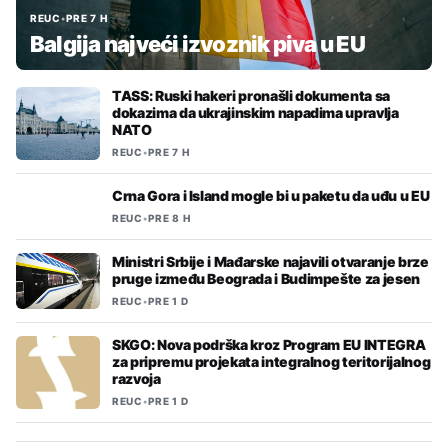
REUC
•
PRE 7 H
Balgija najveći izvoznik piva u EU
TASS: Ruski hakeri pronašli dokumenta sa
dokazima da ukrajinskim napadima upravlja
NATO
REUC
•
PRE 7 H
Crna Gora i Island mogle bi u paketu da uđu u EU
REUC
•
PRE 8 H
Ministri Srbije i Mađarske najavili otvaranje brze
pruge između Beograda i Budimpešte za jesen
REUC
•
PRE 1 D
SKGO: Nova podrška kroz Program EU INTEGRA
za pripremu projekata integralnog teritorijalnog
razvoja
REUC
•
PRE 1 D