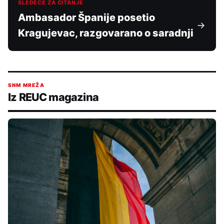
SLEDEĆE ZA ČITANJE
Ambasador Španije posetio
Kragujevac, razgovarano o saradnji
SNM MREŽA
Iz REUC magazina