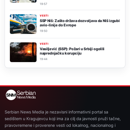
19:57
VESTI
SSP Niš: Zašto država dozvoljava da Niš izgubi
avio-linije do Evrope
19:50
VESTI
Vasiljević (SSP): Požari u Srbiji ogolili
naprednjačku korupciju
19:44
Serbian News Media je nezavisni informativni portal sa
sedištem u Kragujevcu koji ima za cilj da javnosti pruži tačne,
pravovremene i proverene vesti od lokalnog, nacionalnog i