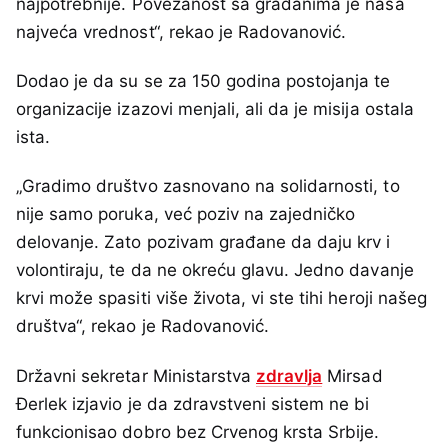
najpotrebnije. Povezanost sa građanima je naša
najveća vrednost“, rekao je Radovanović.
Dodao je da su se za 150 godina postojanja te
organizacije izazovi menjali, ali da je misija ostala
ista.
„Gradimo društvo zasnovano na solidarnosti, to
nije samo poruka, već poziv na zajedničko
delovanje. Zato pozivam građane da daju krv i
volontiraju, te da ne okreću glavu. Jedno davanje
krvi može spasiti više života, vi ste tihi heroji našeg
društva“, rekao je Radovanović.
Državni sekretar Ministarstva
zdravlja
Mirsad
Đerlek izjavio je da zdravstveni sistem ne bi
funkcionisao dobro bez Crvenog krsta Srbije.