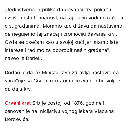
„Jedinstvena je prilika da davaoci krvi pokažu
uzvišenost i humanost, na taj način vodimo računa
o sugrađanima. Moramo kao država da nastavimo
da negujemo taj značaj i promociju davanja krvi.
Ovde se osećam kao u svojoj kući jer imamo iste
interese i radimo za dobrobit naših građana“,
naveo je Đerlek.
Dodao je da će Ministarstvo zdravlja nastaviti da
sarađuje sa Crvenim krstom i pozvao dobrovoljce
da daju krv.
Crveni krst
Srbije postoji od 1876. godine i
osnovan je na inicijativu vojnog lekara Vladana
Đorđevića.