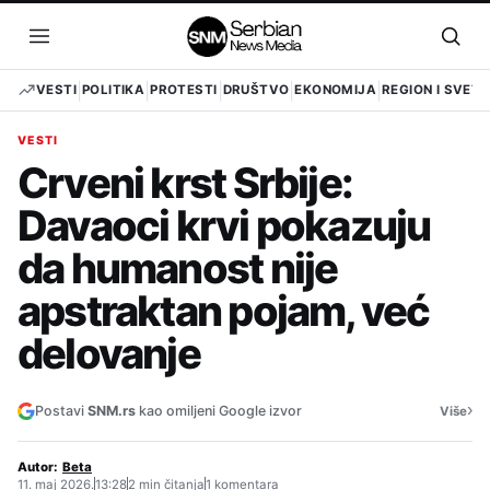
Pređi
na
Otvori
Otvo
sadržaj
meni
pret
VESTI
POLITIKA
PROTESTI
DRUŠTVO
EKONOMIJA
REGION I SVET
VESTI
Crveni krst Srbije:
Davaoci krvi pokazuju
da humanost nije
apstraktan pojam, već
delovanje
›
Postavi
SNM.rs
kao omiljeni Google izvor
Više
Autor:
Beta
11. maj 2026.
13:28
2 min čitanja
1 komentara