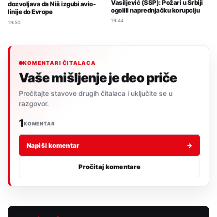
Vasiljević (SSP): Požari u Srbiji
dozvoljava da Niš izgubi avio-
ogolili naprednjačku korupciju
linije do Evrope
19:44
19:50
KOMENTARI ČITALACA
Vaše mišljenje je deo priče
Pročitajte stavove drugih čitalaca i uključite se u
razgovor.
1
KOMENTAR
Napiši komentar
→
Pročitaj komentare