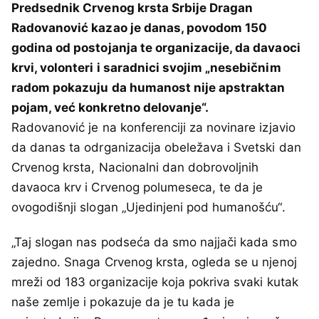
Predsednik Crvenog krsta Srbije Dragan
Radovanović kazao je danas, povodom 150
godina od postojanja te organizacije, da davaoci
krvi, volonteri i saradnici svojim „nesebičnim
radom pokazuju da humanost nije apstraktan
pojam, već konkretno delovanje“.
Radovanović je na konferenciji za novinare izjavio
da danas ta odrganizacija obeležava i Svetski dan
Crvenog krsta, Nacionalni dan dobrovoljnih
davaoca krv i Crvenog polumeseca, te da je
ovogodišnji slogan „Ujedinjeni pod humanošću“.
„Taj slogan nas podseća da smo najjači kada smo
zajedno. Snaga Crvenog krsta, ogleda se u njenoj
mreži od 183 organizacije koja pokriva svaki kutak
naše zemlje i pokazuje da je tu kada je