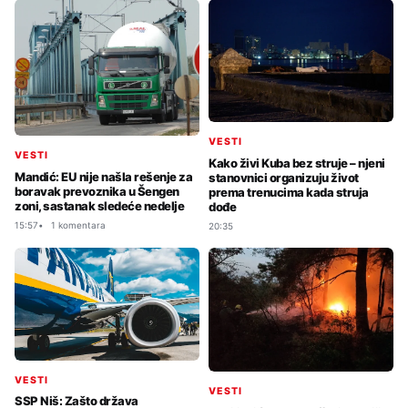
VESTI
VESTI
Kako živi Kuba bez struje – njeni
Mandić: EU nije našla rešenje za
stanovnici organizuju život
boravak prevoznika u Šengen
prema trenucima kada struja
zoni, sastanak sledeće nedelje
dođe
15:57
1 komentara
20:35
VESTI
VESTI
SSP Niš: Zašto država