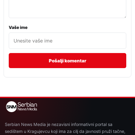
Vaše ime
Serbian News Media je nezavisni informativni portal sa
sedištem u Kragujevcu koji ima za cilj da javnosti pruži tačne,