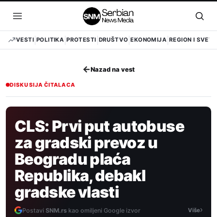
Pređi
na
Otvori
Otvo
sadržaj
meni
pret
VESTI
POLITIKA
PROTESTI
DRUŠTVO
EKONOMIJA
REGION I SVET
←
Nazad na vest
DISKUSIJA ČITALACA
CLS: Prvi put autobuse
za gradski prevoz u
Beogradu plaća
Republika, debakl
gradske vlasti
›
Postavi
SNM.rs
kao omiljeni Google izvor
Više