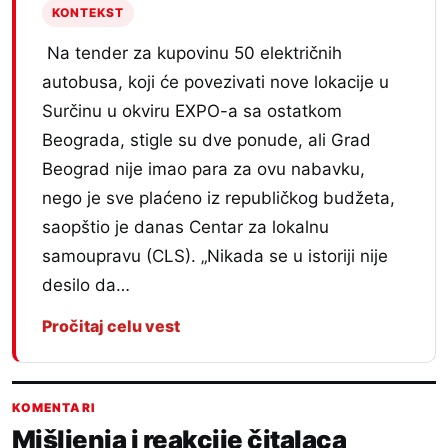
KONTEKST
Na tender za kupovinu 50 električnih
autobusa, koji će povezivati nove lokacije u
Surčinu u okviru EXPO-a sa ostatkom
Beograda, stigle su dve ponude, ali Grad
Beograd nije imao para za ovu nabavku,
nego je sve plaćeno iz republičkog budžeta,
saopštio je danas Centar za lokalnu
samoupravu (CLS). „Nikada se u istoriji nije
desilo da…
Pročitaj celu vest
KOMENTARI
Mišljenja i reakcije čitalaca