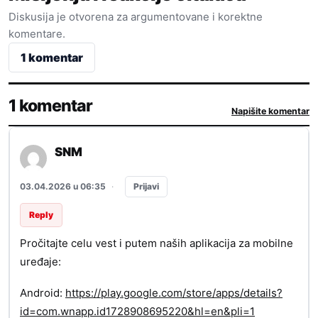
Diskusija je otvorena za argumentovane i korektne
komentare.
1 komentar
1 komentar
Napišite komentar
SNM
Prijavi
03.04.2026 u 06:35
·
Reply
Pročitajte celu vest i putem naših aplikacija za mobilne
uređaje:
Android:
https://play.google.com/store/apps/details?
id=com.wnapp.id1728908695220&hl=en&pli=1