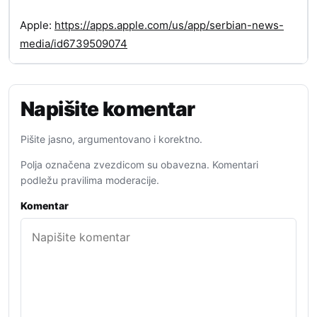
Apple:
https://apps.apple.com/us/app/serbian-news-
media/id6739509074
Napišite komentar
Pišite jasno, argumentovano i korektno.
Polja označena zvezdicom su obavezna. Komentari
podležu pravilima moderacije.
Komentar