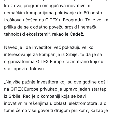
kroz ovaj program omogućava inovativnim
nemačkim kompanijama pokrivanje do 80 odsto
troškova učešća na GITEX u Beogradu. To je velika
prilika da se dodatno povežu srpski i nemački
tehnološki ekosistemi“, rekao je Čadež.
Naveo je i da investitori već pokazuju veliko
interesovanje za kompanije iz Srbije, te da je sa
organizatorima GITEX Europe razmatrano koji su
startapovi u fokusu.
„Najviše pažnje investitora koji su ove godine došli
na GITEX Europe privukao je upravo jedan startap
iz Srbije. Reč je o kompaniji koja se bavi
inovativnim rešenjima u oblasti elektromotora, a o
tome ćemo više govoriti drugom prilikom“, kazao je