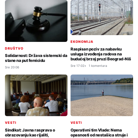
EKONOMIJA
DRUŠTVO
Raspisan poziv za nabavku
usluga izvođenja radova na
Solidarnost: Država sistemski da
budućoj brzoj pruzi Beograd-Niš
stane na put femicidu
Sre 17:02
1 komentara
Sre 20:06
VESTI
VESTI
Sindikat: Javna rasprava o
Operativni tim Vlade: Nema
obrazovanju kao rijaliti,
opasnosti od nestašica struje i