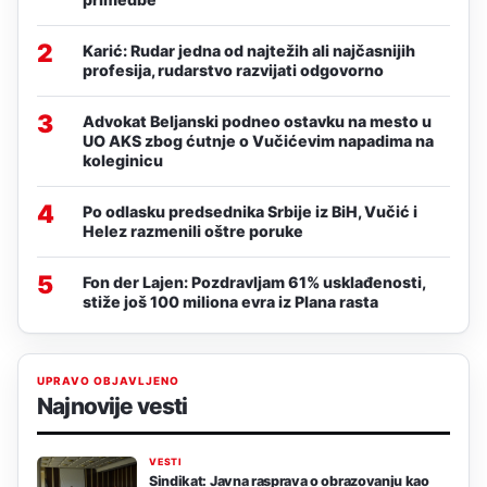
2
Karić: Rudar jedna od najtežih ali najčasnijih
profesija, rudarstvo razvijati odgovorno
3
Advokat Beljanski podneo ostavku na mesto u
UO AKS zbog ćutnje o Vučićevim napadima na
koleginicu
4
Po odlasku predsednika Srbije iz BiH, Vučić i
Helez razmenili oštre poruke
5
Fon der Lajen: Pozdravljam 61% usklađenosti,
stiže još 100 miliona evra iz Plana rasta
UPRAVO OBJAVLJENO
Najnovije vesti
VESTI
Sindikat: Javna rasprava o obrazovanju kao