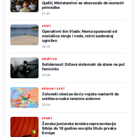
rijaliti, Ministarstvo se obavezalo da razmotri
primedbe
21:44
VESTI
Operativni tim Vlade: Nema opasnosti od
nestašica struje i vode, rečni saobraćaj
ugrožen
20:18
DRUŠTVO
Solidarnost: Država sistemski da stane na put
femicidu
20:06
REGION I SVET
Zelenski obećao da će vojska nastaviti da
uništava ruske lansirne sisteme
20:04
SPORT
Ženska juniorska teniska reprezentacija
Srbije do 18 godina osvojila titulu prvaka
Evrope