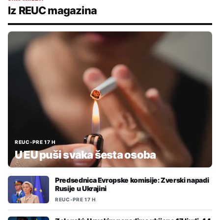
Iz REUC magazina
REUC
•
PRE 17 H
U EU puši svaka šesta osoba
Predsednica Evropske komisije: Zverski napadi
Rusije u Ukrajini
REUC
•
PRE 17 H