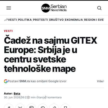
Pređi
na
Otvori
Otvo
sadržaj
meni
pret
VESTI
POLITIKA
PROTESTI
DRUŠTVO
EKONOMIJA
REGION I SVET
VESTI
Čadež na sajmu GITEX
Europe: Srbija je u
centru svetske
tehnološke mape
›
Postavi
SNM.rs
kao omiljeni Google izvor
Više
Autor:
Beta
30. jun 2026.
16:22
2 min čitanja
1 komentara