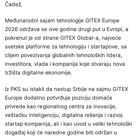
Čadež.
Međunarodni sajam tehnologije GITEX Europe
2026 održava se ove godine drugi put u Evropi, a
pokrenut je od strane GITEX Global-a, najveće
svetske platforme za tehnologiju i startapove, sa
ciljem povezivanja globalnih tehnoloških lidera,
investitora, vlada i kompanija koje stvaraju nova
tržišta digitalne ekonomije.
Iz PKS su istakli da nastup Srbije na sajmu GITEX
Europe dodatno potvrđuje poziciju domaće
privrede kao regionalnog centra za inovacije,
veštačku inteligenciju, digitalna rešenja i razvoj
startap kompanija, ali i kao uvod u veliki tehnološki
događaj koji će naredne godine biti održan u