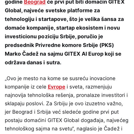
godine
Beograd
će prvi put biti domaćin GITEX
Global, najveće svetske platforme za
tehnologiju i startapove, što je velika šansa za
domaće kompanije, startap ekosistem i novu
investicionu poziciju Srbije, poručio je
predsednik Privredne komore Srbije (PKS)
Marko Čadež na sajmu GITEX AI Europ koji se
održava danas i sutra.
„Ovo je mesto na kome se susreću inovacione
kompanije iz cele
Evrope
i sveta, razmenjuju
najnovija tehnološka rešenja, pronalaze investitori i
sklapaju poslovi. Za Srbiju je ovo izuzetno važno,
jer Beograd i Srbija već sledeće godine prvi put
postaju domaćini GITEX Global događaja, najvećeg
tehnološkog sajma na svetu“, naglasio je Čadež i