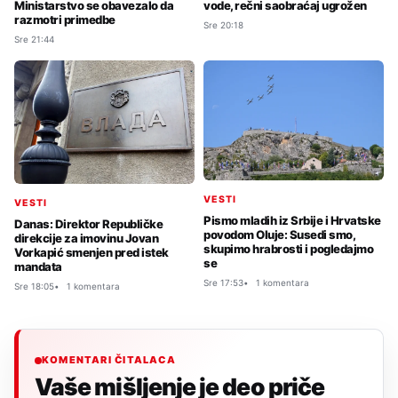
Ministarstvo se obavezalo da
vode, rečni saobraćaj ugrožen
razmotri primedbe
Sre 20:18
Sre 21:44
VESTI
VESTI
Pismo mladih iz Srbije i Hrvatske
Danas: Direktor Republičke
povodom Oluje: Susedi smo,
direkcije za imovinu Jovan
skupimo hrabrosti i pogledajmo
Vorkapić smenjen pred istek
se
mandata
Sre 17:53
1 komentara
Sre 18:05
1 komentara
KOMENTARI ČITALACA
Vaše mišljenje je deo priče