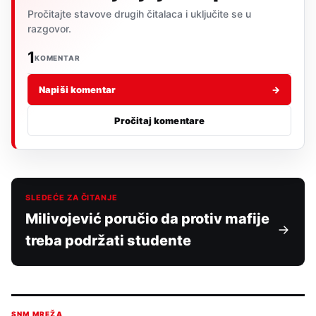
Pročitajte stavove drugih čitalaca i uključite se u
razgovor.
1
KOMENTAR
Napiši komentar
→
Pročitaj komentare
SLEDEĆE ZA ČITANJE
Milivojević poručio da protiv mafije
treba podržati studente
SNM MREŽA