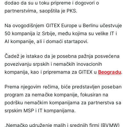
dodao da su u toku pripreme i dogovori o
partnerstvima, saopštila je PKS.
Na ovogodišnjem GITEX Europe u Berlinu učestvuje
50 kompanija iz Srbije, među kojima su velike IT i
AI kompanije, ali i domaći startapovi.
Čadež je istakao da je posebna pažnja posvećena
povezivanju srpskih i nemačkih inovacionih
kompanija, kao i pripremama za GITEX u
Beogradu
.
Prema njegovim rečima, biće predstavljen poseban
program za nemačke kompanije, fokusiran na
podršku nemačkim kompanijama za partnerstva sa
srpskim MSP i IT kompanijama.
„Nemačko udruženje malih i srednjih firmi (BVMW)