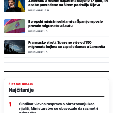
Zelenski: U ruskim napadima ubijeno 17 ljudi, 44
osobe povređene na širem području Kijeva
REUC
•
PRE 17 H
Evropski ministri solidarni sa Španijom posle
provale migranata u Seutu
REUC
•
PRE 1 D
Francuske vlasti: Spaseno više od 150
migranata kojima se zapalio čamac u Lamanšu
REUC
•
PRE 1 D
ČITAOCI BIRAJU
Najčitanije
1
Sindikat: Javna rasprava o obrazovanju kao
rijaliti, Ministarstvo se obavezalo da razmotri
primedbe