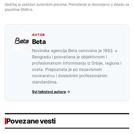
Sadržaj je zaštićen autorskim pravima. Prenošenje je dozvoljeno u skladu sa
pravilima SNM.rs.
AUTOR
Beta
Novinska agencija Beta osnovana je 1992. u
Beogradu i posvećena je objektivnom i
profesionalnom informisanju iz Srbije, regiona i
sveta. Prepoznata je po nezavisnom
novinarstvu i doslednim profesionalnim
standardima.
Svi tekstovi autora
Povezane vesti