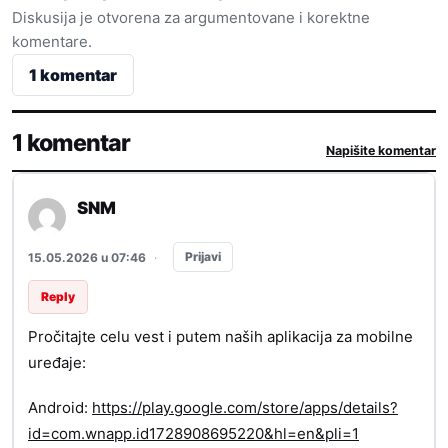
Diskusija je otvorena za argumentovane i korektne
komentare.
1 komentar
1 komentar
Napišite komentar
SNM
Prijavi
15.05.2026 u 07:46
·
Reply
Pročitajte celu vest i putem naših aplikacija za mobilne
uređaje:
Android:
https://play.google.com/store/apps/details?
id=com.wnapp.id1728908695220&hl=en&pli=1