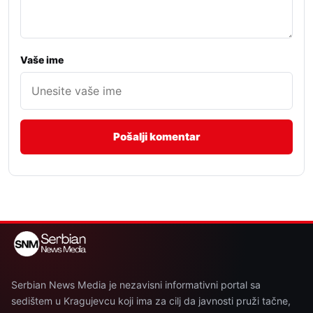
Vaše ime
Serbian News Media je nezavisni informativni portal sa
sedištem u Kragujevcu koji ima za cilj da javnosti pruži tačne,