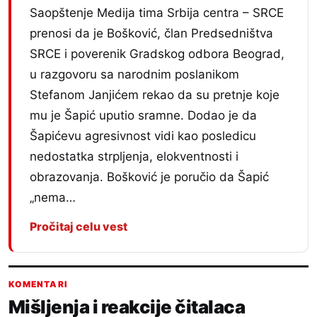
Saopštenje Medija tima Srbija centra – SRCE
prenosi da je Bošković, član Predsedništva
SRCE i poverenik Gradskog odbora Beograd,
u razgovoru sa narodnim poslanikom
Stefanom Janjićem rekao da su pretnje koje
mu je Šapić uputio sramne. Dodao je da
Šapićevu agresivnost vidi kao posledicu
nedostatka strpljenja, elokventnosti i
obrazovanja. Bošković je poručio da Šapić
„nema…
Pročitaj celu vest
KOMENTARI
Mišljenja i reakcije čitalaca