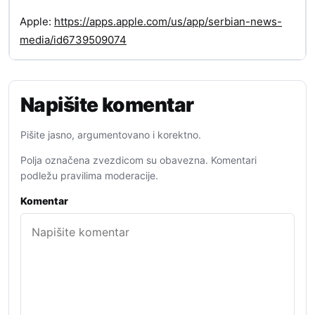
Apple:
https://apps.apple.com/us/app/serbian-news-
media/id6739509074
Napišite komentar
Pišite jasno, argumentovano i korektno.
Polja označena zvezdicom su obavezna. Komentari
podležu pravilima moderacije.
Komentar