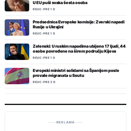
U EU puši svaka šesta osoba
REUC
•
PRE 1 D
Predsednica Evropske komisije: Zverski napadi
Rusije u Ukrajini
REUC
•
PRE 1 D
Zelenski: U ruskim napadima ubijeno 17 ljudi, 44
osobe povređene na širem području Kijeva
REUC
•
PRE 1 D
Evropski ministri solidarni sa Španijom posle
provale migranata u Seutu
REUC
•
PRE 2 D
REKLAMA