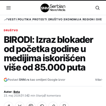
Pređi
na
Otvori
Otvo
sadržaj
meni
pret
VESTI
POLITIKA
PROTESTI
DRUŠTVO
EKONOMIJA
REGION I SVET
DRUŠTVO
BIRODI: Izraz blokader
od početka godine u
medijima iskorišćen
više od 85.000 puta
›
Postavi
SNM.rs
kao omiljeni Google izvor
Više
Autor:
Beta
23. maj 2026.
11:34
2 min čitanja
1 komentara