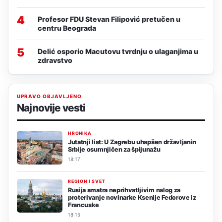
4
Profesor FDU Stevan Filipović pretučen u
centru Beograda
5
Delić osporio Macutovu tvrdnju o ulaganjima u
zdravstvo
UPRAVO OBJAVLJENO
Najnovije vesti
HRONIKA
Jutatnji list: U Zagrebu uhapšen državljanin
Srbije osumnjičen za špijunažu
18:17
REGION I SVET
Rusija smatra neprihvatljivim nalog za
proterivanje novinarke Ksenije Fedorove iz
Francuske
18:15