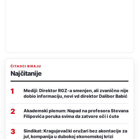
ČITAOCI BIRAJU
Najčitanije
1
Mediji: Direktor RGZ-a smenjen, ali zvanično nije
dobio informaciju, novi vd direktor Dalibor Babić
2
Akademski plenum: Napad na profesora Stevana
Filipovića poruka svima da zatvore oči i ćute
3
Sindikat: Kragujevački oružari bez akontacije za
jul, kompanija u dubokoj ekonomskoj krizi