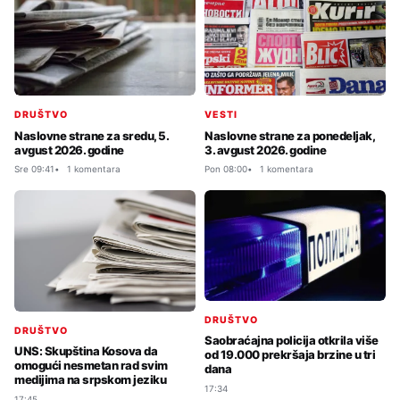
DRUŠTVO
VESTI
Naslovne strane za sredu, 5.
Naslovne strane za ponedeljak,
avgust 2026. godine
3. avgust 2026. godine
Sre 09:41
1 komentara
Pon 08:00
1 komentara
DRUŠTVO
DRUŠTVO
Saobraćajna policija otkrila više
UNS: Skupština Kosova da
od 19.000 prekršaja brzine u tri
omogući nesmetan rad svim
dana
medijima na srpskom jeziku
17:34
17:45