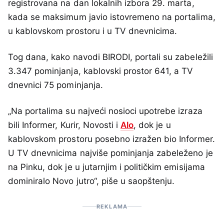
registrovana na dan lokalnih izbora 29. marta,
kada se maksimum javio istovremeno na portalima,
u kablovskom prostoru i u TV dnevnicima.
Tog dana, kako navodi BIRODI, portali su zabeležili
3.347 pominjanja, kablovski prostor 641, a TV
dnevnici 75 pominjanja.
„Na portalima su najveći nosioci upotrebe izraza
bili Informer, Kurir, Novosti i
Alo
, dok je u
kablovskom prostoru posebno izražen bio Informer.
U TV dnevnicima najviše pominjanja zabeleženo je
na Pinku, dok je u jutarnjim i političkim emisijama
dominiralo Novo jutro“, piše u saopštenju.
REKLAMA