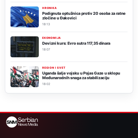
HRONIKA
Podignuta optužnica protiv 20 osoba za ratne
zločine u Đakovici
18:13
EKONOMIJA
Devizni kurs: Evro sutra 117,35 dinara
18:07
REGION I SVET
Uganda šalje vojsku u Pojas Gaze u sklopu
Međunarodnih snaga za stabilizaciju
18:02