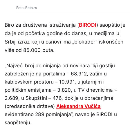
Foto: Beta.rs
Biro za društvena istraživanja (
BIRODI
) saopštio je
da je od početka godine do danas, u medijima u
Srbiji izraz koji u osnovi ima „blokader“ iskorišćen
više od 85.000 puta.
„Najveći broj pominjanja od novinara ili/i gostiju
zabeležen je na portalima – 68.912, zatim u
kablovskom prostoru – 10.991, u jutarnjim i
političkim emisijama – 3.820, u TV dnevnicima –
2.689, u Skupštini – 476, dok je u obraćanjima
(predsednika države)
Aleksandra Vučića
evidentirano 289 pominjanja“, naveo je BIRODI u
saopštenju.