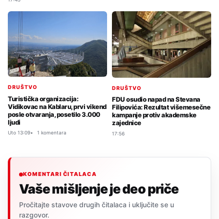
DRUŠTVO
DRUŠTVO
Turistička organizacija:
FDU osudio napad na Stevana
Vidikovac na Kablaru, prvi vikend
Filipovića: Rezultat višemesečne
posle otvaranja, posetilo 3.000
kampanje protiv akademske
ljudi
zajednice
Uto 13:09
1 komentara
17:56
KOMENTARI ČITALACA
Vaše mišljenje je deo priče
Pročitajte stavove drugih čitalaca i uključite se u
razgovor.