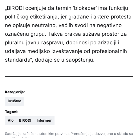
„BIRODI ocenjuje da termin ‘blokader’ ima funkciju
političkog etiketiranja, jer građane i aktere protesta
ne opisuje neutralno, već ih svodi na negativno
označenu grupu. Takva praksa sužava prostor za
pluralnu javnu raspravu, doprinosi polarizaciji i
udaljava medijsko izveštavanje od profesionalnih
standarda“, dodaje se u saopštenju.
Kategorija:
Društvo
Tagovi:
Alo
BIRODI
Informer
Sadržaj je zaštićen autorskim pravima. Prenošenje je dozvoljeno u skladu sa