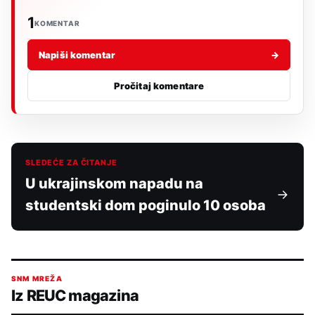
1
KOMENTAR
Napiši komentar
→
Pročitaj komentare
SLEDEĆE ZA ČITANJE
U ukrajinskom napadu na
studentski dom poginulo 10 osoba
SNM MREŽA
Iz REUC magazina