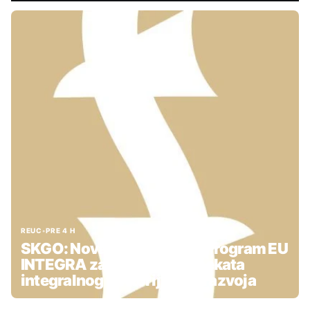
REUC
•
PRE 4 H
SKGO: Nova podrška kroz Program EU
INTEGRA za pripremu projekata
integralnog teritorijalnog razvoja