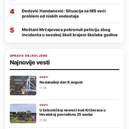
4
Đedović Handanović: Situacija sa NIS veći
problem od niskih vodostaja
5
Meštani Mrčajevaca pokrenuli peticiju zbog
incidenta u seoskoj školi krajem školske godine
UPRAVO OBJAVLJENO
Najnovije vesti
VESTI
Na današnji dan 9. avgust
11:19
VESTI
U železničkoj nesreći kod Križevaca u
Hrvatskoj povređeno 25 osoba
11:09