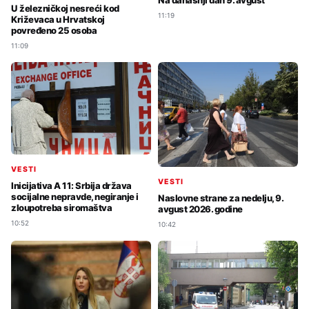
Na današnji dan 9. avgust
U železničkoj nesreći kod
11:19
Križevaca u Hrvatskoj
povređeno 25 osoba
11:09
VESTI
VESTI
Inicijativa A 11: Srbija država
socijalne nepravde, negiranje i
Naslovne strane za nedelju, 9.
zloupotreba siromaštva
avgust 2026. godine
10:52
10:42