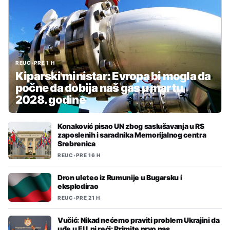
REUC
•
PRE 1 H
Kiparski ministar: Evropa bi mogla da
počne da dobija naš gas u martu
2028. godine
Konaković pisao UN zbog saslušavanja u RS
zaposlenih i saradnika Memorijalnog centra
Srebrenica
REUC
•
PRE 16 H
Dron uleteo iz Rumunije u Bugarsku i
eksplodirao
REUC
•
PRE 21 H
Vučić: Nikad nećemo praviti problem Ukrajini da
uđe u EU, ni reći: Primite prvo nas