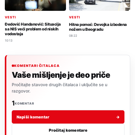
VESTI
VESTI
Đedović Handanović: Situacija
Hitna pomoć: Devojka izbodena
sa NIS veći problem od niskih
nožem u Beogradu
vodostaja
08:22
10:13
KOMENTARI ČITALACA
Vaše mišljenje je deo priče
Pročitajte stavove drugih čitalaca i uključite se u
razgovor.
1
KOMENTAR
Napiši komentar
→
Pročitaj komentare