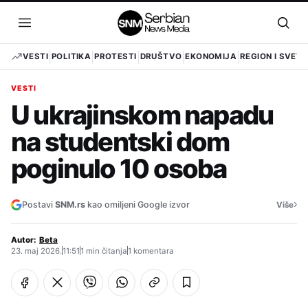
Pređi
na
Otvori
Otvo
sadržaj
meni
pret
VESTI
POLITIKA
PROTESTI
DRUŠTVO
EKONOMIJA
REGION I SVET
VESTI
U ukrajinskom napadu
na studentski dom
poginulo 10 osoba
›
Postavi
SNM.rs
kao omiljeni Google izvor
Više
Autor:
Beta
23. maj 2026.
11:51
1 min čitanja
1 komentara