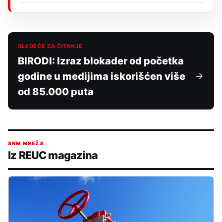
SLEDEĆE ZA ČITANJE
BIRODI: Izraz blokader od početka
godine u medijima iskorišćen više
od 85.000 puta
SNM MREŽA
Iz REUC magazina