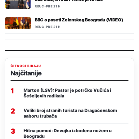
REUC
•
PRE 21 H
BBC o poseti Zelenskog Beogradu (VIDEO)
REUC
•
PRE 21 H
ČITAOCI BIRAJU
Najčitanije
1
Marton (LSV): Pastor je potrčko Vučića i
Šešeljevih radikala
2
Veliki broj stranih turista na Dragačevskom
saboru trubača
3
Hitna pomoć: Devojka izbodena nožem u
Beogradu