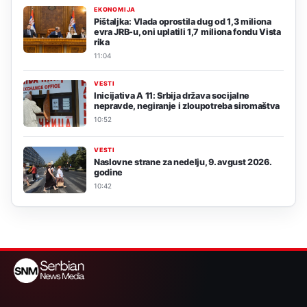
EKONOMIJA
Pištaljka: Vlada oprostila dug od 1,3 miliona
evra JRB-u, oni uplatili 1,7 miliona fondu Vista
rika
11:04
VESTI
Inicijativa A 11: Srbija država socijalne
nepravde, negiranje i zloupotreba siromaštva
10:52
VESTI
Naslovne strane za nedelju, 9. avgust 2026.
godine
10:42