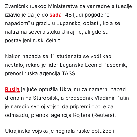
Zvaničnik ruskog Ministarstva za vanredne situacije
izjavio je da je do
sada
„48 ljudi pogođeno
napadom“ u gradu u Luganskoj oblasti, koja se
nalazi na severoistoku Ukrajine, ali gde su
postavljeni ruski čelnici.
Nakon napada se 11 studenata se vodi kao
nestalo, rekao je lider Luganska Leonid Pasečnik,
prenosi ruska agencija TASS.
Rusija
je juče optužila Ukrajinu za namerni napad
dronom na Starobilsk, a predsednik Vladimir Putin
je naredio svojoj vojsci da pripremi opcije za
odmazdu, prenosi agencija Rojters (Reuters).
Ukrajinska vojska je negirala ruske optužbe i