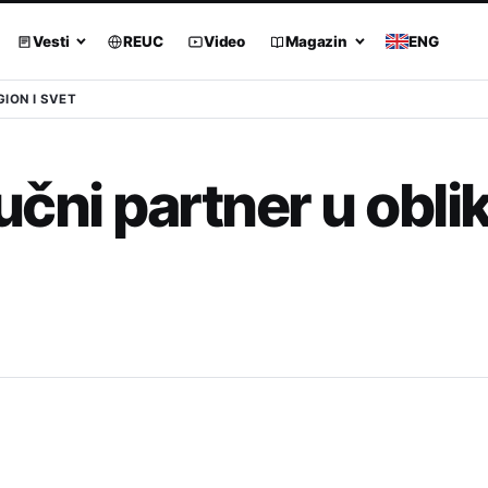
Vesti
REUC
Video
Magazin
ENG
GION I SVET
jučni partner u obl