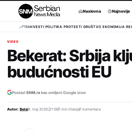
Pređi
na
Naslovna
Najnovije
sadržaj
TEME
VESTI
POLITIKA
PROTESTI
DRUŠTVO
EKONOMIJA
RE
VIDEO
Bekerat: Srbija kl
budućnosti EU
Postavi
SNM.rs
kao omiljeni Google izvor
Autor:
Beta
8. maj 2026.
21:56
1 min čitanja
1 komentara