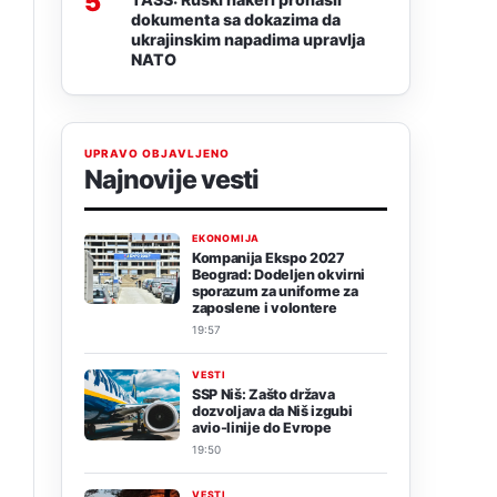
5
dokumenta sa dokazima da
ukrajinskim napadima upravlja
NATO
UPRAVO OBJAVLJENO
Najnovije vesti
EKONOMIJA
Kompanija Ekspo 2027
Beograd: Dodeljen okvirni
sporazum za uniforme za
zaposlene i volontere
19:57
VESTI
SSP Niš: Zašto država
dozvoljava da Niš izgubi
avio-linije do Evrope
19:50
VESTI