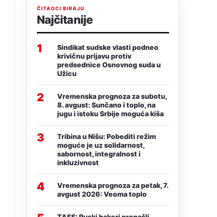
ČITAOCI BIRAJU
Najčitanije
1
Sindikat sudske vlasti podneo
krivičnu prijavu protiv
predsednice Osnovnog suda u
Užicu
2
Vremenska prognoza za subotu,
8. avgust: Sunčano i toplo, na
jugu i istoku Srbije moguća kiša
3
Tribina u Nišu: Pobediti režim
moguće je uz solidarnost,
sabornost, integralnost i
inkluzivnost
4
Vremenska prognoza za petak, 7.
avgust 2026: Veoma toplo
TASS: Ruski hakeri pronašli