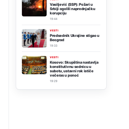
Vasiljević (SSP): Požari u
Srbiji ogolili naprednjačku
korupciju
19:44
VESTI
Predsednik Ukrajine stigao u
Beograd
19:33
VESTI
Kosovo: Skupština nastavlja
konstitutivnu sednicu u
subotu, ustavni rok ističe
večeras u ponoć
19:29