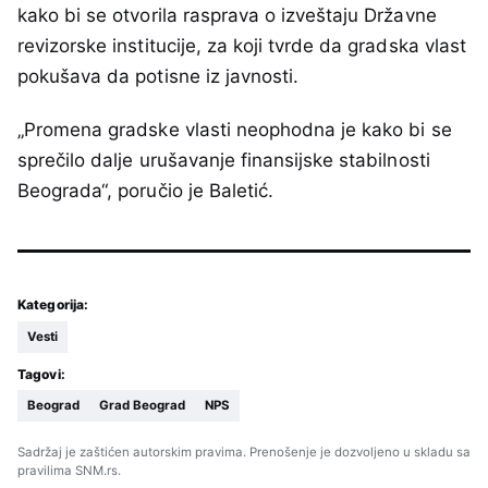
kako bi se otvorila rasprava o izveštaju Državne
revizorske institucije, za koji tvrde da gradska vlast
pokušava da potisne iz javnosti.
„Promena gradske vlasti neophodna je kako bi se
sprečilo dalje urušavanje finansijske stabilnosti
Beograda“, poručio je Baletić.
Kategorija:
Vesti
Tagovi:
Beograd
Grad Beograd
NPS
Sadržaj je zaštićen autorskim pravima. Prenošenje je dozvoljeno u skladu sa
pravilima SNM.rs.