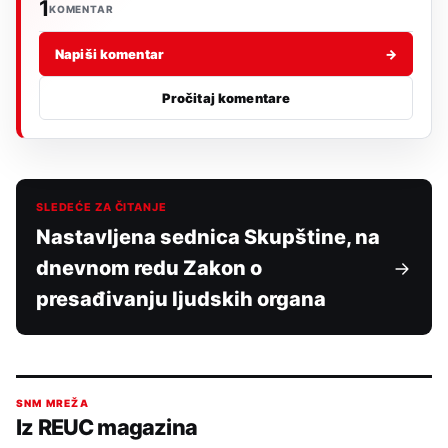
1
KOMENTAR
Napiši komentar
→
Pročitaj komentare
SLEDEĆE ZA ČITANJE
Nastavljena sednica Skupštine, na
dnevnom redu Zakon o
presađivanju ljudskih organa
SNM MREŽA
Iz REUC magazina