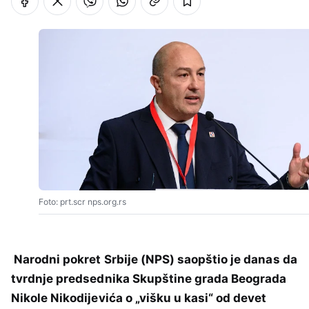
Foto: prt.scr nps.org.rs
Narodni pokret Srbije (NPS) saopštio je danas da
tvrdnje predsednika Skupštine grada Beograda
Nikole Nikodijevića o „višku u kasi“ od devet