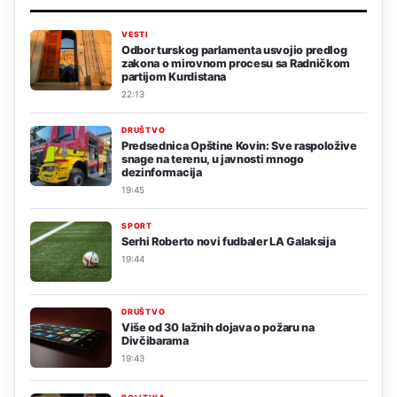
VESTI
Odbor turskog parlamenta usvojio predlog
zakona o mirovnom procesu sa Radničkom
partijom Kurdistana
22:13
DRUŠTVO
Predsednica Opštine Kovin: Sve raspoložive
snage na terenu, u javnosti mnogo
dezinformacija
19:45
SPORT
Serhi Roberto novi fudbaler LA Galaksija
19:44
DRUŠTVO
Više od 30 lažnih dojava o požaru na
Divčibarama
19:43