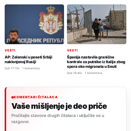
VESTI
VESTI
AP: Zelenski u poseti Srbiji
Španija nastavila granične
naklonjenoj Rusiji
kontrole za putnike iz Italije zbog
spora oko migranata u Seuti
Sub 17:10
1 komentara
Sub 16:44
1 komentara
KOMENTARI ČITALACA
Vaše mišljenje je deo priče
Pročitajte stavove drugih čitalaca i uključite se u
razgovor.