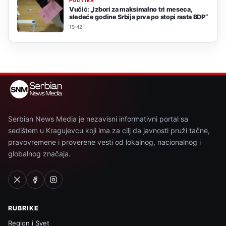
POLITIKA
Vučić: „Izbori za maksimalno tri meseca,
sledeće godine Srbija prva po stopi rasta BDP“
19:42
Serbian News Media je nezavisni informativni portal sa
sedištem u Kragujevcu koji ima za cilj da javnosti pruži tačne,
pravovremene i proverene vesti od lokalnog, nacionalnog i
globalnog značaja.
RUBRIKE
Region i Svet