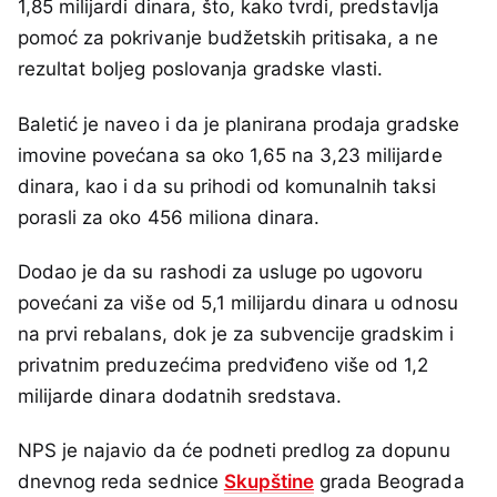
1,85 milijardi dinara, što, kako tvrdi, predstavlja
pomoć za pokrivanje budžetskih pritisaka, a ne
rezultat boljeg poslovanja gradske vlasti.
Baletić je naveo i da je planirana prodaja gradske
imovine povećana sa oko 1,65 na 3,23 milijarde
dinara, kao i da su prihodi od komunalnih taksi
porasli za oko 456 miliona dinara.
Dodao je da su rashodi za usluge po ugovoru
povećani za više od 5,1 milijardu dinara u odnosu
na prvi rebalans, dok je za subvencije gradskim i
privatnim preduzećima predviđeno više od 1,2
milijarde dinara dodatnih sredstava.
NPS je najavio da će podneti predlog za dopunu
dnevnog reda sednice
Skupštine
grada Beograda