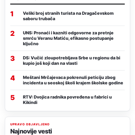
1
Veliki broj stranih turista na Dragačevskom
saboru trubača
2
UNS: Pronaći i kazniti odgovorne za pretnje
smrću Veranu Matiću, efikasno postupanje
ključno
3
DS: Vučić zloupotrebljava Srbe u regionu da bi
kupio još koji dan na vlasti
4
Meštani Mrčajevaca pokrenuli peticiju zbog
incidenta u seoskoj školi krajem školske godine
5
RTV: Dvojica radnika povređena u fabrici u
Kikindi
UPRAVO OBJAVLJENO
Najnovije vesti