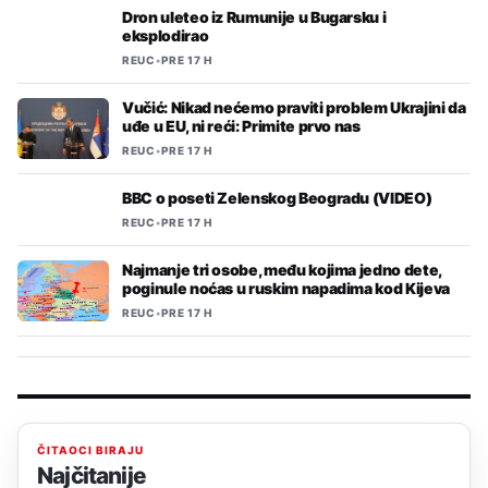
Dron uleteo iz Rumunije u Bugarsku i
eksplodirao
REUC
•
PRE 17 H
Vučić: Nikad nećemo praviti problem Ukrajini da
uđe u EU, ni reći: Primite prvo nas
REUC
•
PRE 17 H
BBC o poseti Zelenskog Beogradu (VIDEO)
REUC
•
PRE 17 H
Najmanje tri osobe, među kojima jedno dete,
poginule noćas u ruskim napadima kod Kijeva
REUC
•
PRE 17 H
ČITAOCI BIRAJU
Najčitanije