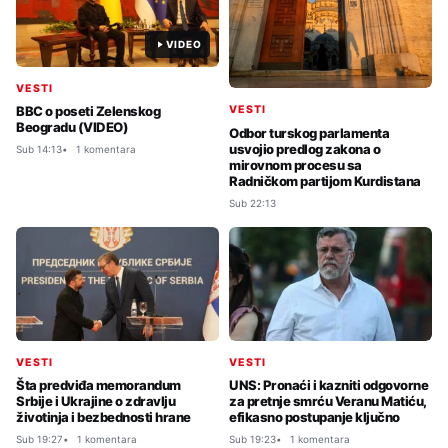
VIDEO
VESTI
VESTI
BBC o poseti Zelenskog
Beogradu (VIDEO)
Odbor turskog parlamenta
usvojio predlog zakona o
Sub 14:13
1 komentara
mirovnom procesu sa
Radničkom partijom Kurdistana
Sub 22:13
VESTI
VESTI
Šta predviđa memorandum
UNS: Pronaći i kazniti odgovorne
Srbije i Ukrajine o zdravlju
za pretnje smrću Veranu Matiću,
životinja i bezbednosti hrane
efikasno postupanje ključno
Sub 19:27
1 komentara
Sub 19:23
1 komentara