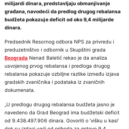
milijardi dinara, predstavljaju obmanjivanje
građana, navodeći da predlog drugog rebalansa
budžeta pokazuje deficit od oko 9,4 milijarde
dinara.
Predsednik Resornog odbora NPS za privredu i
preduzetništvo i odbornik u Skupštini grada
Beograda
Nenad Baletić rekao je da analiza
usvojenog prvog rebalansa i predloga drugog
rebalansa pokazuje ozbiljne razlike između izjava
gradskih zvaničnika i podataka iz zvaničnih
dokumenata.
„U predlogu drugog rebalansa budžeta jasno je
navedeno da Grad Beograd ima budžetski deficit
od 9.438.497.906 dinara. Govoriti o ‘višku u kasi’
dok su izdaci veći od prihoda za gotovo 9,4