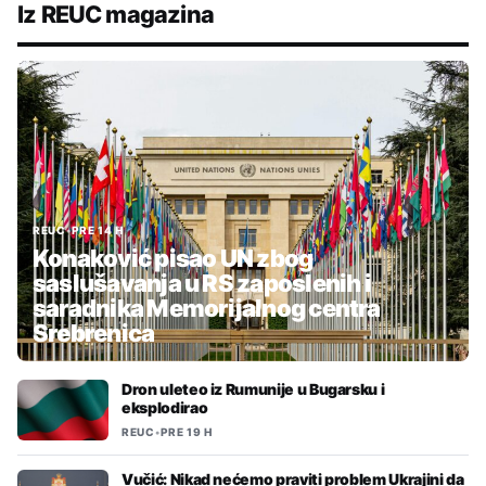
Iz REUC magazina
REUC
•
PRE 14 H
Konaković pisao UN zbog
saslušavanja u RS zaposlenih i
saradnika Memorijalnog centra
Srebrenica
Dron uleteo iz Rumunije u Bugarsku i
eksplodirao
REUC
•
PRE 19 H
Vučić: Nikad nećemo praviti problem Ukrajini da