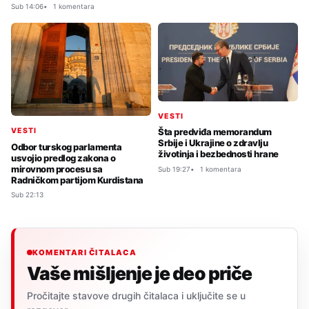
Sub 14:06
1 komentara
VESTI
VESTI
Šta predviđa memorandum
Srbije i Ukrajine o zdravlju
Odbor turskog parlamenta
životinja i bezbednosti hrane
usvojio predlog zakona o
mirovnom procesu sa
Sub 19:27
1 komentara
Radničkom partijom Kurdistana
Sub 22:13
KOMENTARI ČITALACA
Vaše mišljenje je deo priče
Pročitajte stavove drugih čitalaca i uključite se u