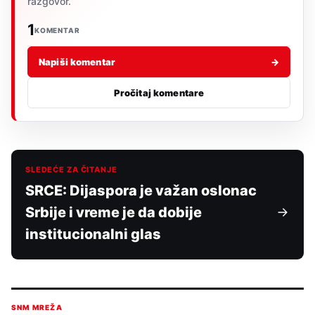
razgovor.
1
KOMENTAR
Napiši komentar
→
Pročitaj komentare
SLEDEĆE ZA ČITANJE
SRCE: Dijaspora je važan oslonac
Srbije i vreme je da dobije
institucionalni glas
SNM MREŽA