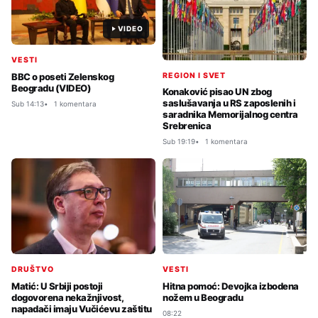
VIDEO
VESTI
REGION I SVET
BBC o poseti Zelenskog
Beogradu (VIDEO)
Konaković pisao UN zbog
saslušavanja u RS zaposlenih i
Sub 14:13
1 komentara
saradnika Memorijalnog centra
Srebrenica
Sub 19:19
1 komentara
DRUŠTVO
VESTI
Matić: U Srbiji postoji
Hitna pomoć: Devojka izbodena
dogovorena nekažnjivost,
nožem u Beogradu
napadači imaju Vučićevu zaštitu
08:22