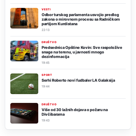
VESTI
Odbor turskog parlamenta usvojio predlog
zakona o mirovnom procesu sa Radničkom
partijom Kurdistana
22:13
DRUŠTVO
Predsednica Opštine Kovin: Sve raspoložive
snage na terenu, u javnosti mnogo
dezinformacija
19:45
SPORT
Serhi Roberto novi fudbaler LA Galaksija
19:44
DRUŠTVO
Više od 30 lažnih dojava o požaru na
Divčibarama
19:43