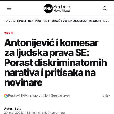
Pređi
na
Otvori
Otvo
sadržaj
meni
pret
VESTI
POLITIKA
PROTESTI
DRUŠTVO
EKONOMIJA
REGION I SVET
VESTI
Antonijević i komesar
za ljudska prava SE:
Porast diskriminatornih
narativa i pritisaka na
novinare
›
Postavi
SNM.rs
kao omiljeni Google izvor
Više
Autor:
Beta
20. maj 2026.
11:53
1 min čitanja
1 komentara