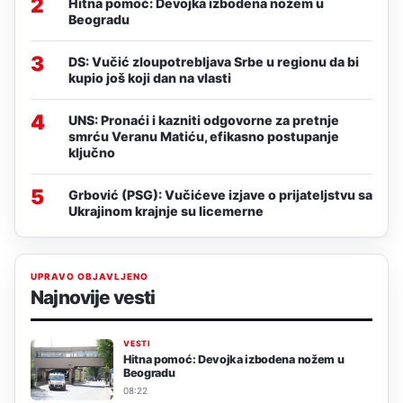
2
Hitna pomoć: Devojka izbodena nožem u
Beogradu
3
DS: Vučić zloupotrebljava Srbe u regionu da bi
kupio još koji dan na vlasti
4
UNS: Pronaći i kazniti odgovorne za pretnje
smrću Veranu Matiću, efikasno postupanje
ključno
5
Grbović (PSG): Vučićeve izjave o prijateljstvu sa
Ukrajinom krajnje su licemerne
UPRAVO OBJAVLJENO
Najnovije vesti
VESTI
Hitna pomoć: Devojka izbodena nožem u
Beogradu
08:22