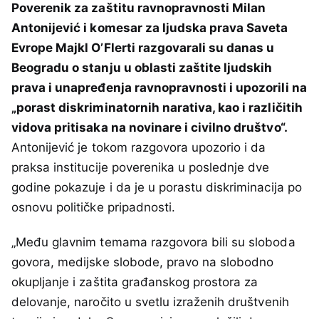
Poverenik za zaštitu ravnopravnosti Milan
Antonijević i komesar za ljudska prava Saveta
Evrope Majkl O’Flerti razgovarali su danas u
Beogradu o stanju u oblasti zaštite ljudskih
prava i unapređenja ravnopravnosti i upozorili na
„porast diskriminatornih narativa, kao i različitih
vidova pritisaka na novinare i civilno društvo“.
Antonijević je tokom razgovora upozorio i da
praksa institucije poverenika u poslednje dve
godine pokazuje i da je u porastu diskriminacija po
osnovu političke pripadnosti.
„Među glavnim temama razgovora bili su sloboda
govora, medijske slobode, pravo na slobodno
okupljanje i zaštita građanskog prostora za
delovanje, naročito u svetlu izraženih društvenih