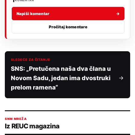
Napiši komentar
→
Pročitaj komentare
SLEDEĆE ZA ČITANJE
SNS: „Pretučena naša dva člana u
Novom Sadu, jedan ima dvostruki
prelom ramena“
SNM MREŽA
Iz REUC magazina