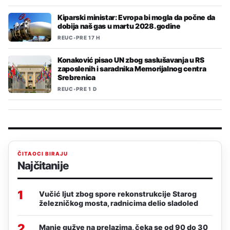
Kiparski ministar: Evropa bi mogla da počne da
dobija naš gas u martu 2028. godine
REUC
•
PRE 17 H
Konaković pisao UN zbog saslušavanja u RS
zaposlenih i saradnika Memorijalnog centra
Srebrenica
REUC
•
PRE 1 D
ČITAOCI BIRAJU
Najčitanije
1
Vučić ljut zbog spore rekonstrukcije Starog
železničkog mosta, radnicima delio sladoled
2
Manje gužve na prelazima, čeka se od 90 do 30