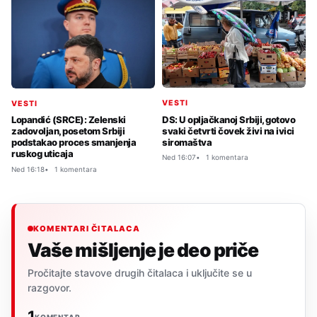
VESTI
VESTI
DS: U opljačkanoj Srbiji, gotovo
Lopandić (SRCE): Zelenski
svaki četvrti čovek živi na ivici
zadovoljan, posetom Srbiji
siromaštva
podstakao proces smanjenja
ruskog uticaja
Ned 16:07
1 komentara
Ned 16:18
1 komentara
KOMENTARI ČITALACA
Vaše mišljenje je deo priče
Pročitajte stavove drugih čitalaca i uključite se u
razgovor.
1
KOMENTAR