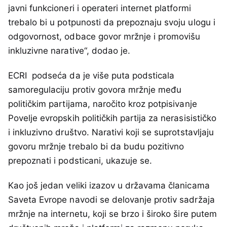
javni funkcioneri i operateri internet platformi
trebalo bi u potpunosti da prepoznaju svoju ulogu i
odgovornost, odbace govor mržnje i promovišu
inkluzivne narative“, dodao je.
ECRI podseća da je više puta podsticala
samoregulaciju protiv govora mržnje među
političkim partijama, naročito kroz potpisivanje
Povelje evropskih političkih partija za nerasisističko
i inkluzivno društvo. Narativi koji se suprotstavljaju
govoru mržnje trebalo bi da budu pozitivno
prepoznati i podsticani, ukazuje se.
Kao još jedan veliki izazov u državama članicama
Saveta Evrope navodi se delovanje protiv sadržaja
mržnje na internetu, koji se brzo i široko šire putem