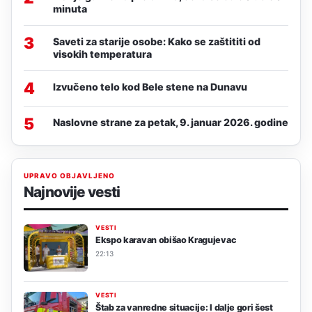
minuta
3
Saveti za starije osobe: Kako se zaštititi od
visokih temperatura
4
Izvučeno telo kod Bele stene na Dunavu
5
Naslovne strane za petak, 9. januar 2026. godine
UPRAVO OBJAVLJENO
Najnovije vesti
VESTI
Ekspo karavan obišao Kragujevac
22:13
VESTI
Štab za vanredne situacije: I dalje gori šest