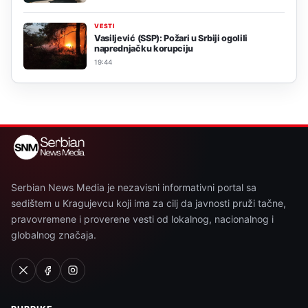
VESTI
Vasiljević (SSP): Požari u Srbiji ogolili
naprednjačku korupciju
19:44
Serbian News Media je nezavisni informativni portal sa
sedištem u Kragujevcu koji ima za cilj da javnosti pruži tačne,
pravovremene i proverene vesti od lokalnog, nacionalnog i
globalnog značaja.