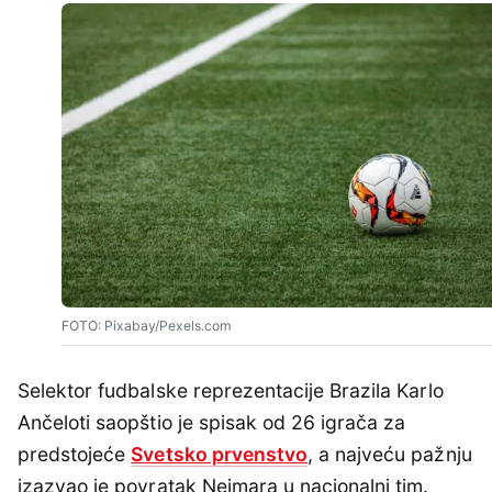
FOTO: Pixabay/Pexels.com
Selektor fudbalske reprezentacije Brazila Karlo
Ančeloti saopštio je spisak od 26 igrača za
predstojeće
Svetsko prvenstvo
, a najveću pažnju
izazvao je povratak Nejmara u nacionalni tim.