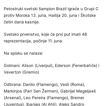
Petostruki svetski šampion Brazil igraće u Grupi C
protiv Moroka 13. juna, Haitija 20. juna i Škotske
četiri dana kasnije.
Svetsko prvenstvo, koje će prvi put imati 48
reprezentacija, počinje 11. juna.
Na spisku se nalaze:
Golmani: Alison (Liverpul), Ederson (Fenerbahče) i
Veverton (Gremio)
Odbrana: Danilo (Flamengo), Vesli (Roma),
Markinjos (Pari Sen Žermen), Gabrijel Magaljaeš
(Arsenal), Leo Pereira (Flamengo), Bremer
(Juventus), Ibanjes (Al Ahli), Aleks Sandro