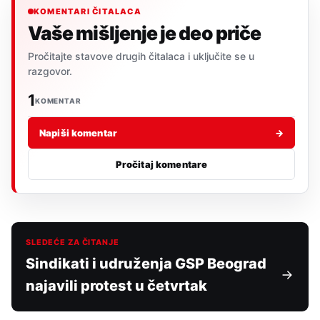
KOMENTARI ČITALACA
Vaše mišljenje je deo priče
Pročitajte stavove drugih čitalaca i uključite se u
razgovor.
1
KOMENTAR
Napiši komentar
→
Pročitaj komentare
SLEDEĆE ZA ČITANJE
Sindikati i udruženja GSP Beograd
najavili protest u četvrtak