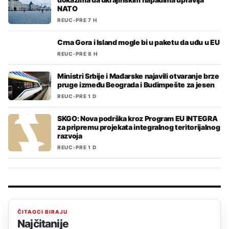
NATO
REUC
•
PRE 7 H
Crna Gora i Island mogle bi u paketu da uđu u EU
REUC
•
PRE 8 H
Ministri Srbije i Mađarske najavili otvaranje brze
pruge između Beograda i Budimpešte za jesen
REUC
•
PRE 1 D
SKGO: Nova podrška kroz Program EU INTEGRA
za pripremu projekata integralnog teritorijalnog
razvoja
REUC
•
PRE 1 D
ČITAOCI BIRAJU
Najčitanije