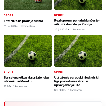
SPORT
SPORT
Real sprema ponudu Mančester
Fifa: Niko ne prodaje fudbal
sitiju za dovođenje Rodrija
31. jul 2026.
1 komentara
30. jul 2026.
1 komentara
SPORT
SPORT
Barselona otkazala prijateljsku
Udruženje evropskih fudbalskih
utakmicu u Maroku
liga pozvalo na reformu
upravljavanja Fife
18:03
1 komentara
Sre 20:00
1 komentara