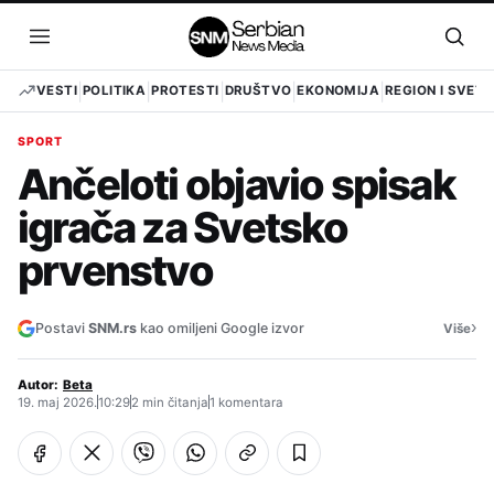
Pređi
na
Otvori
Otvo
sadržaj
meni
pret
VESTI
POLITIKA
PROTESTI
DRUŠTVO
EKONOMIJA
REGION I SVET
SPORT
Ančeloti objavio spisak
igrača za Svetsko
prvenstvo
›
Postavi
SNM.rs
kao omiljeni Google izvor
Više
Autor:
Beta
19. maj 2026.
10:29
2 min čitanja
1 komentara