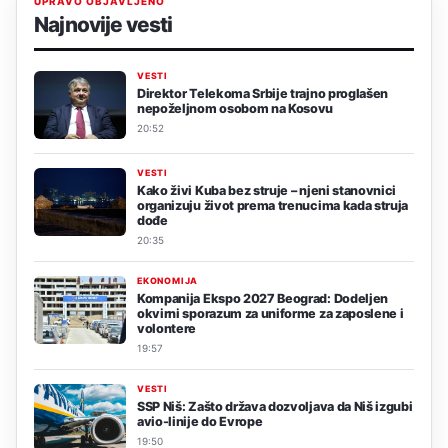
UPRAVO OBJAVLJENO
Najnovije vesti
VESTI
Direktor Telekoma Srbije trajno proglašen
nepoželjnom osobom na Kosovu
20:52
VESTI
Kako živi Kuba bez struje – njeni stanovnici
organizuju život prema trenucima kada struja
dođe
20:35
EKONOMIJA
Kompanija Ekspo 2027 Beograd: Dodeljen
okvirni sporazum za uniforme za zaposlene i
volontere
19:57
VESTI
SSP Niš: Zašto država dozvoljava da Niš izgubi
avio-linije do Evrope
19:50