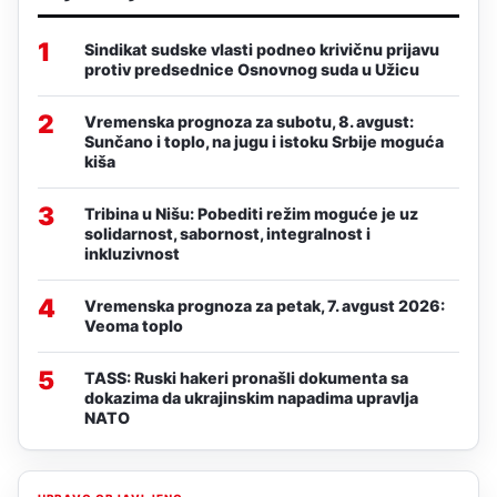
1
Sindikat sudske vlasti podneo krivičnu prijavu
protiv predsednice Osnovnog suda u Užicu
2
Vremenska prognoza za subotu, 8. avgust:
Sunčano i toplo, na jugu i istoku Srbije moguća
kiša
3
Tribina u Nišu: Pobediti režim moguće je uz
solidarnost, sabornost, integralnost i
inkluzivnost
4
Vremenska prognoza za petak, 7. avgust 2026:
Veoma toplo
5
TASS: Ruski hakeri pronašli dokumenta sa
dokazima da ukrajinskim napadima upravlja
NATO