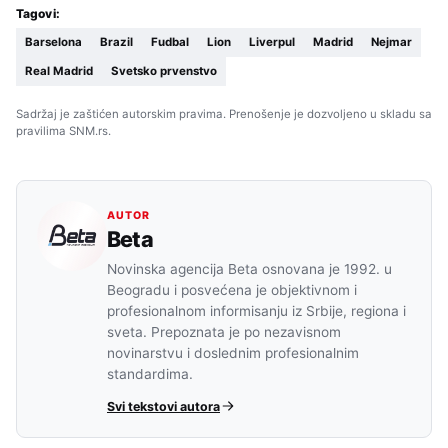
Tagovi:
Barselona
Brazil
Fudbal
Lion
Liverpul
Madrid
Nejmar
Real Madrid
Svetsko prvenstvo
Sadržaj je zaštićen autorskim pravima. Prenošenje je dozvoljeno u skladu sa
pravilima SNM.rs.
AUTOR
Beta
Novinska agencija Beta osnovana je 1992. u
Beogradu i posvećena je objektivnom i
profesionalnom informisanju iz Srbije, regiona i
sveta. Prepoznata je po nezavisnom
novinarstvu i doslednim profesionalnim
standardima.
Svi tekstovi autora