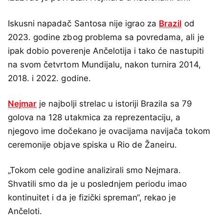
Iskusni napadač Santosa nije igrao za
Brazil
od
2023. godine zbog problema sa povredama, ali je
ipak dobio poverenje Ančelotija i tako će nastupiti
na svom četvrtom Mundijalu, nakon turnira 2014,
2018. i 2022. godine.
Nejmar
je najbolji strelac u istoriji Brazila sa 79
golova na 128 utakmica za reprezentaciju, a
njegovo ime dočekano je ovacijama navijača tokom
ceremonije objave spiska u Rio de Žaneiru.
„Tokom cele godine analizirali smo Nejmara.
Shvatili smo da je u poslednjem periodu imao
kontinuitet i da je fizički spreman“, rekao je
Ančeloti.