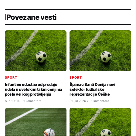
Povezane vesti
SPORT
SPORT
Infantino odustao od prodaje
Španac Santi Denija novi
udela u svetskim takmičenjima
selektor fudbalske
posle velikog protivljenja
reprezentacije Češke
Sub 10:06
1 komentara
31. jul 2026.
1 komentara