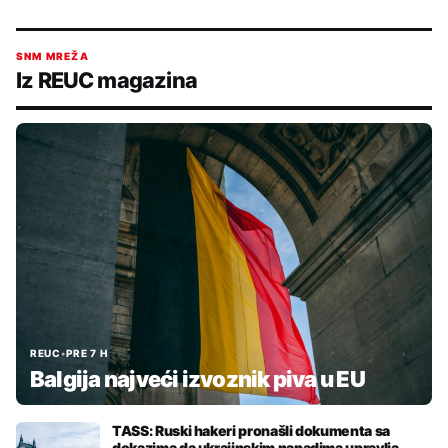
SNM MREŽA
Iz REUC magazina
REUC
•
PRE 7 H
Balgija najveći izvoznik piva u EU
TASS: Ruski hakeri pronašli dokumenta sa
dokazima da ukrajinskim napadima upravlja