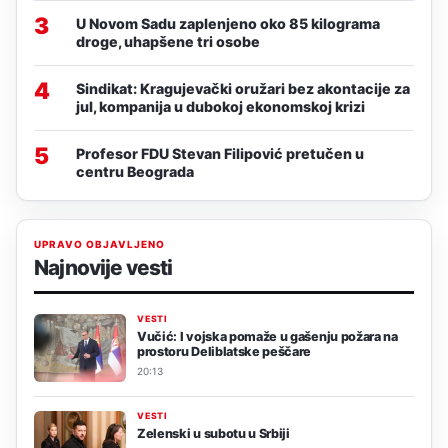
3
U Novom Sadu zaplenjeno oko 85 kilograma
droge, uhapšene tri osobe
4
Sindikat: Kragujevački oružari bez akontacije za
jul, kompanija u dubokoj ekonomskoj krizi
5
Profesor FDU Stevan Filipović pretučen u
centru Beograda
UPRAVO OBJAVLJENO
Najnovije vesti
VESTI
Vučić: I vojska pomaže u gašenju požara na
prostoru Deliblatske peščare
20:13
VESTI
Zelenski u subotu u Srbiji