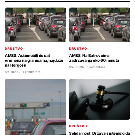
DRUŠTVO
DRUŠTVO
AMSS: Na Batrovcima
AMSS: Automobili do sat
zadržavanja oko 60 minuta
vremena na granicama, najduže
na Horgošu
Sre 09:39
1 komentara
Sre 19:57
1 komentara
DRUŠTVO
Solidarnost: Država sistemski da