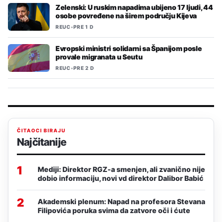
Zelenski: U ruskim napadima ubijeno 17 ljudi, 44
osobe povređene na širem području Kijeva
REUC
•
PRE 1 D
Evropski ministri solidarni sa Španijom posle
provale migranata u Seutu
REUC
•
PRE 2 D
ČITAOCI BIRAJU
Najčitanije
1
Mediji: Direktor RGZ-a smenjen, ali zvanično nije
dobio informaciju, novi vd direktor Dalibor Babić
2
Akademski plenum: Napad na profesora Stevana
Filipovića poruka svima da zatvore oči i ćute