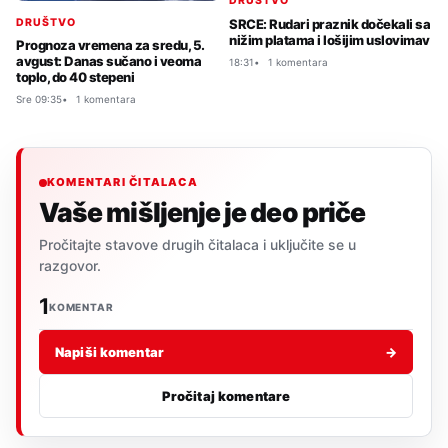
DRUŠTVO
DRUŠTVO
SRCE: Rudari praznik dočekali sa
nižim platama i lošijim uslovimav
Prognoza vremena za sredu, 5.
avgust: Danas sučano i veoma
18:31
1 komentara
toplo, do 40 stepeni
Sre 09:35
1 komentara
KOMENTARI ČITALACA
Vaše mišljenje je deo priče
Pročitajte stavove drugih čitalaca i uključite se u
razgovor.
1
KOMENTAR
Napiši komentar
→
Pročitaj komentare