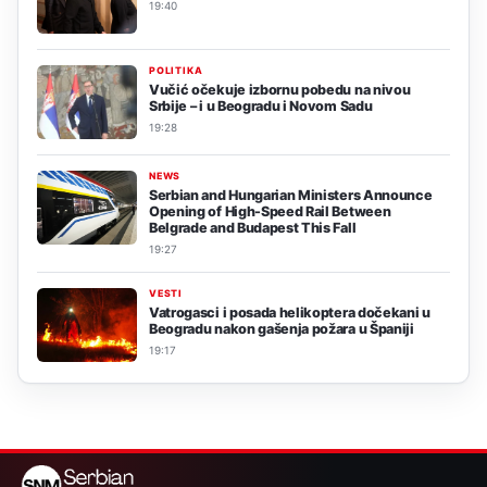
19:40
POLITIKA
Vučić očekuje izbornu pobedu na nivou
Srbije – i u Beogradu i Novom Sadu
19:28
NEWS
Serbian and Hungarian Ministers Announce
Opening of High-Speed Rail Between
Belgrade and Budapest This Fall
19:27
VESTI
Vatrogasci i posada helikoptera dočekani u
Beogradu nakon gašenja požara u Španiji
19:17