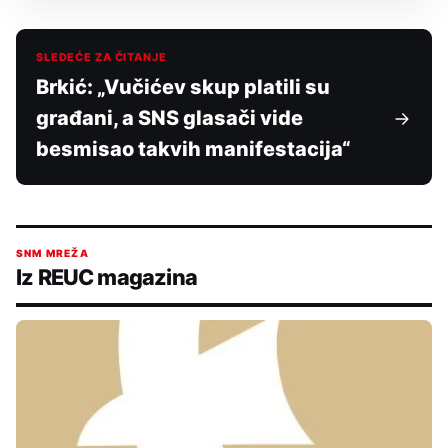
SLEDEĆE ZA ČITANJE
Brkić: „Vučićev skup platili su
građani, a SNS glasači vide
besmisao takvih manifestacija“
SNM MREŽA
Iz REUC magazina