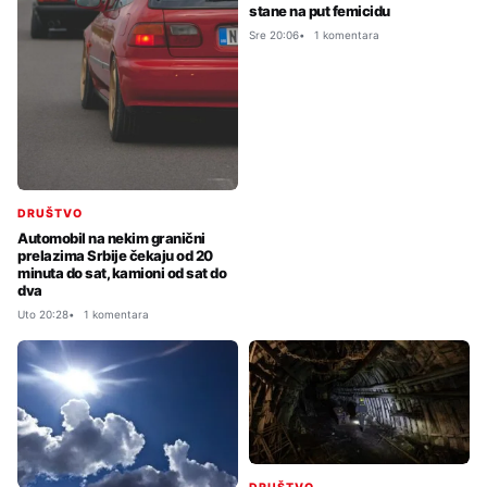
stane na put femicidu
Sre 20:06
1 komentara
DRUŠTVO
Automobil na nekim granični
prelazima Srbije čekaju od 20
minuta do sat, kamioni od sat do
dva
Uto 20:28
1 komentara