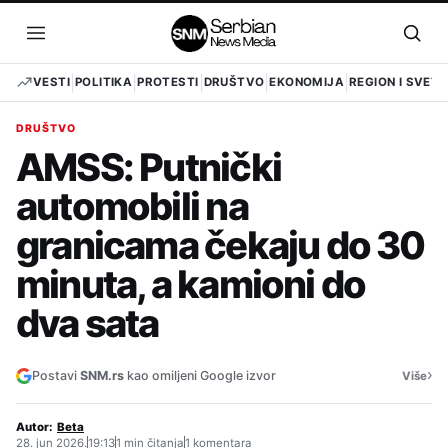
Pređi
na
Otvori
Otvo
sadržaj
meni
pret
VESTI
POLITIKA
PROTESTI
DRUŠTVO
EKONOMIJA
REGION I SVET
DRUŠTVO
AMSS: Putnički
automobili na
granicama čekaju do 30
minuta, a kamioni do
dva sata
›
Postavi
SNM.rs
kao omiljeni Google izvor
Više
Autor:
Beta
28. jun 2026.
19:13
1 min čitanja
1 komentara