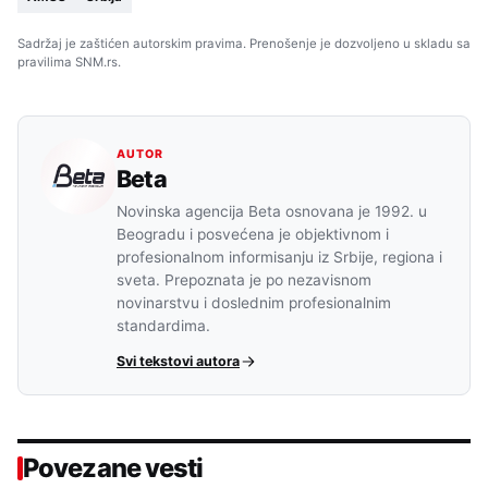
Sadržaj je zaštićen autorskim pravima. Prenošenje je dozvoljeno u skladu sa
pravilima SNM.rs.
AUTOR
Beta
Novinska agencija Beta osnovana je 1992. u
Beogradu i posvećena je objektivnom i
profesionalnom informisanju iz Srbije, regiona i
sveta. Prepoznata je po nezavisnom
novinarstvu i doslednim profesionalnim
standardima.
Svi tekstovi autora
Povezane vesti