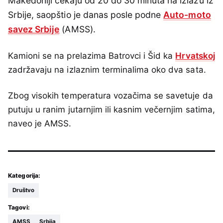
Makedoniji čekaju od 20 do 30 minuta na izlazu iz
Srbije, saopštio je danas posle podne
Auto-moto
savez Srbije
(AMSS).
Kamioni se na prelazima Batrovci i Šid ka
Hrvatskoj
zadržavaju na izlaznim terminalima oko dva sata.
Zbog visokih temperatura vozačima se savetuje da
putuju u ranim jutarnjim ili kasnim večernjim satima,
naveo je AMSS.
Kategorija:
Društvo
Tagovi:
AMSS
Srbija