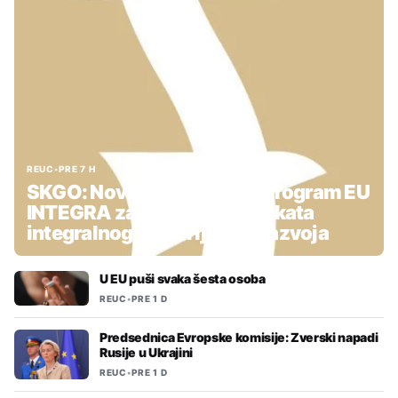
REUC
•
PRE 7 H
SKGO: Nova podrška kroz Program EU
INTEGRA za pripremu projekata
integralnog teritorijalnog razvoja
U EU puši svaka šesta osoba
REUC
•
PRE 1 D
Predsednica Evropske komisije: Zverski napadi
Rusije u Ukrajini
REUC
•
PRE 1 D