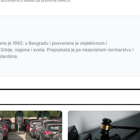
 dozvoljeno u skladu sa pravilima SNM.rs.
na je 1992. u Beogradu i posvećena je objektivnom i
 Srbije, regiona i sveta. Prepoznata je po nezavisnom novinarstvu i
ndardima.