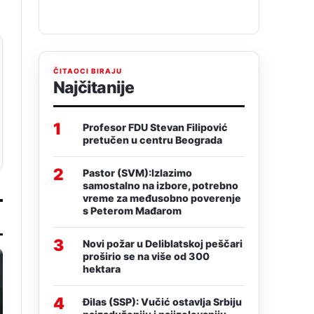
ČITAOCI BIRAJU
Najčitanije
1
Profesor FDU Stevan Filipović
pretučen u centru Beograda
2
Pastor (SVM):Izlazimo
samostalno na izbore, potrebno
vreme za međusobno poverenje
s Peterom Mađarom
3
Novi požar u Deliblatskoj peščari
proširio se na više od 300
hektara
4
Đilas (SSP): Vučić ostavlja Srbiju