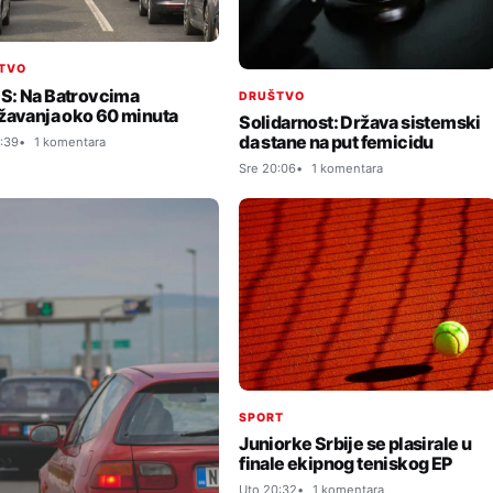
TVO
: Na Batrovcima
DRUŠTVO
žavanja oko 60 minuta
Solidarnost: Država sistemski
da stane na put femicidu
:39
1 komentara
Sre 20:06
1 komentara
SPORT
Juniorke Srbije se plasirale u
finale ekipnog teniskog EP
Uto 20:32
1 komentara