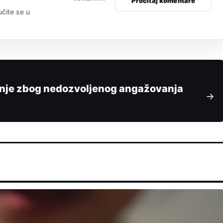
Pročitaj komentare
učite se u
anje zbog nedozvoljenog angažovanja