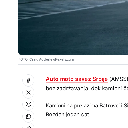
FOTO: Craig Adderley/Pexels.com
Auto moto savez Srbije
(AMSS) 
bez zadržavanja, dok kamioni če
Kamioni na prelazima Batrovci i Š
Bezdan jedan sat.