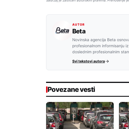
Sadržaj je zaštićen autorskim pravima. Prenošenje je
AUTOR
Beta
Novinska agencija Beta osnova
profesionalnom informisanju iz
doslednim profesionalnim sta
Svi tekstovi autora
Povezane vesti