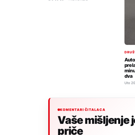
DRUŠ
Auto
prel
minu
dva
Uto 20
KOMENTARI ČITALACA
Vaše mišljenje 
priče