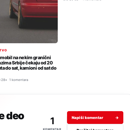
TVO
mobil na nekim granični
azima Srbije čekaju od 20
ta do sat, kamioni od sat do
:28
1 komentara
je deo
1
Napiši komentar
→
KOMENTAR