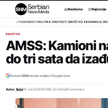
Pređi
na
Naslovna
Najnovije
sadržaj
TEME
VESTI
POLITIKA
PROTESTI
DRUŠTVO
EKONOMIJA
RE
DRUŠTVO
AMSS: Kamioni na
do tri sata da izađ
Postavi
SNM.rs
kao omiljeni Google izvor
Autor:
Beta
18. maj 2026.
18:39
1 min čitanja
1 komentara