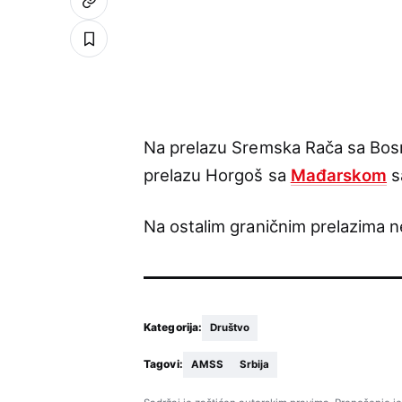
Na prelazu Sremska Rača sa Bosn
prelazu Horgoš sa
Mađarskom
sa
Na ostalim graničnim prelazima n
Kategorija:
Društvo
Tagovi:
AMSS
Srbija