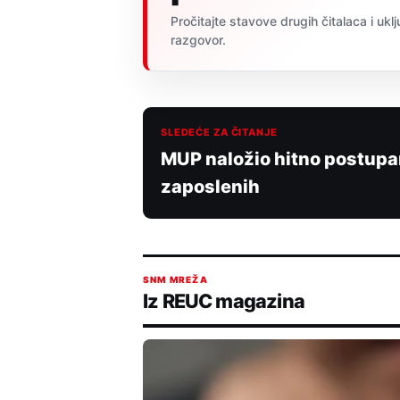
Pročitajte stavove drugih čitalaca i uklj
razgovor.
SLEDEĆE ZA ČITANJE
MUP naložio hitno postup
zaposlenih
SNM MREŽA
Iz REUC magazina