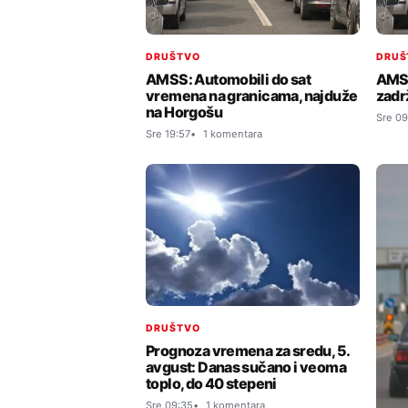
DRUŠTVO
DRUŠ
AMSS: Automobili do sat
AMSS
vremena na granicama, najduže
zadr
na Horgošu
Sre 09
Sre 19:57
1 komentara
DRUŠTVO
Prognoza vremena za sredu, 5.
avgust: Danas sučano i veoma
toplo, do 40 stepeni
Sre 09:35
1 komentara