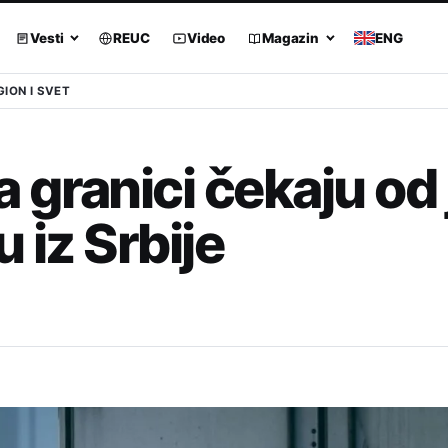
Vesti
REUC
Video
Magazin
ENG
GION I SVET
 granici čekaju od
u iz Srbije