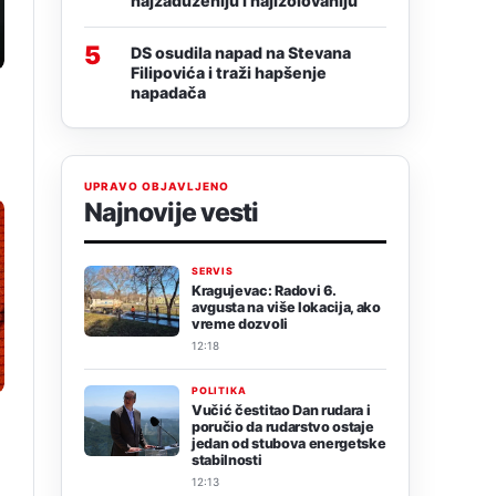
najzaduženiju i najizolovaniju
5
DS osudila napad na Stevana
Filipovića i traži hapšenje
napadača
UPRAVO OBJAVLJENO
Najnovije vesti
SERVIS
Kragujevac: Radovi 6.
avgusta na više lokacija, ako
vreme dozvoli
12:18
POLITIKA
Vučić čestitao Dan rudara i
poručio da rudarstvo ostaje
jedan od stubova energetske
stabilnosti
12:13