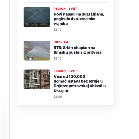
REGION I SVET
Novi napadi na jugu Libana,
poginula dva izraelska
vojnika
12:12
HRONIKA
RTS: Srbin uhapšen na
Brnjaku pušten iz pritvora
12:10
REGION I SVET
Više od 100.000
domaćinstava bez struje u
Dnjepropetrovskoj oblasti u
Ukrajini
12:09