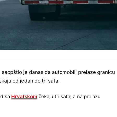
saopštio je danas da automobili prelaze granicu
kaju od jedan do tri sata.
id sa
Hrvatskom
čekaju tri sata, a na prelazu