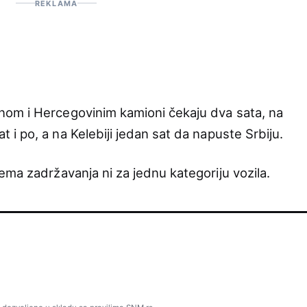
REKLAMA
om i Hercegovinim kamioni čekaju dva sata, na
t i po, a na Kelebiji jedan sat da napuste Srbiju.
ema zadržavanja ni za jednu kategoriju vozila.