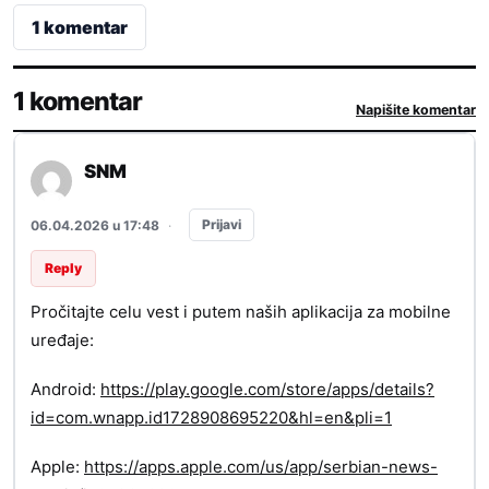
1 komentar
1 komentar
Napišite komentar
SNM
Prijavi
06.04.2026 u 17:48
·
Reply
Pročitajte celu vest i putem naših aplikacija za mobilne
uređaje:
Android:
https://play.google.com/store/apps/details?
id=com.wnapp.id1728908695220&hl=en&pli=1
Apple:
https://apps.apple.com/us/app/serbian-news-