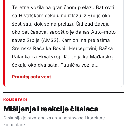
Teretna vozila na graničnom prelazu Batrovci
sa Hrvatskom čekaju na izlazu iz Srbije oko
šest sati, dok se na prelazu Šid zadržavaju
oko pet časova, saopštio je danas Auto-moto
savez Srbije (AMSS). Kamioni na prelazima
Sremska Rača ka Bosni i Hercegovini, Baška
Palanka ka Hrvatskoj i Kelebija ka Mađarskoj
čekaju oko dva sata. Putnička vozila…
Pročitaj celu vest
KOMENTARI
Mišljenja i reakcije čitalaca
Diskusija je otvorena za argumentovane i korektne
komentare.