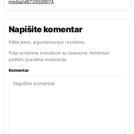
media/id6739509074
Napišite komentar
Pišite jasno, argumentovano i korektno.
Polja označena zvezdicom su obavezna. Komentari
podležu pravilima moderacije.
Komentar