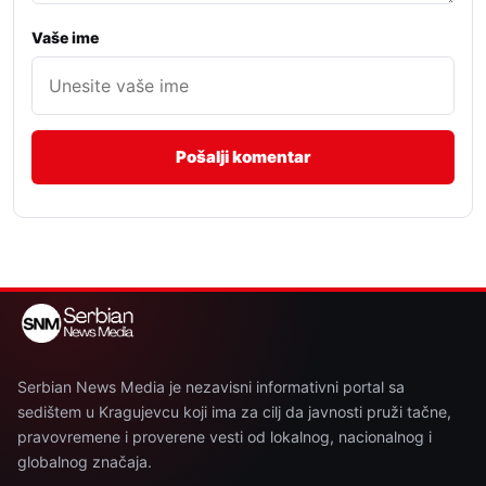
Vaše ime
Serbian News Media je nezavisni informativni portal sa
sedištem u Kragujevcu koji ima za cilj da javnosti pruži tačne,
pravovremene i proverene vesti od lokalnog, nacionalnog i
globalnog značaja.