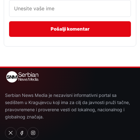
Serbian News Media je nezavisni informativni portal sa
sedištem u Kragujevcu koji ima za cilj da javnosti pruži tačne,
pravovremene i proverene vesti od lokalnog, nacionalnog i
globalnog značaja.