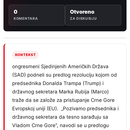
0
Otvoreno
KOMENTARA
ZA DISKUSIJU
KONTEKST
ongresmeni Sjedinjenih Američkih Država
(SAD) podneli su predlog rezoluciju kojom od
predsednika Donalda Trampa (Trump) i
državnog sekretara Marka Rubija (Marco)
traže da se založe za pristupanje Crne Gore
Evropskoj uniji (EU). „Pozivamo predsednika i
državnog sekretara da tesno sarađuju sa
Vladom Crne Gore“, navodi se u predlogu