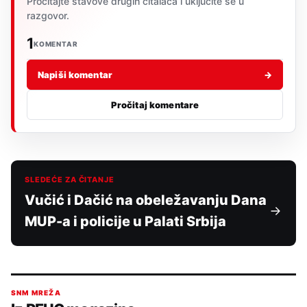
Pročitajte stavove drugih čitalaca i uključite se u
razgovor.
1
KOMENTAR
Napiši komentar
→
Pročitaj komentare
SLEDEĆE ZA ČITANJE
Vučić i Dačić na obeležavanju Dana
MUP-a i policije u Palati Srbija
SNM MREŽA