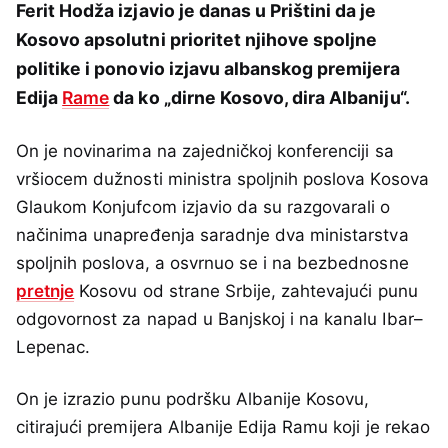
Ferit Hodža izjavio je danas u Prištini da je
Kosovo apsolutni prioritet njihove spoljne
politike i ponovio izjavu albanskog premijera
Edija
Rame
da ko „dirne Kosovo, dira Albaniju“.
On je novinarima na zajedničkoj konferenciji sa
vršiocem dužnosti ministra spoljnih poslova Kosova
Glaukom Konjufcom izjavio da su razgovarali o
načinima unapređenja saradnje dva ministarstva
spoljnih poslova, a osvrnuo se i na bezbednosne
pretnje
Kosovu od strane Srbije, zahtevajući punu
odgovornost za napad u Banjskoj i na kanalu Ibar–
Lepenac.
On je izrazio punu podršku Albanije Kosovu,
citirajući premijera Albanije Edija Ramu koji je rekao