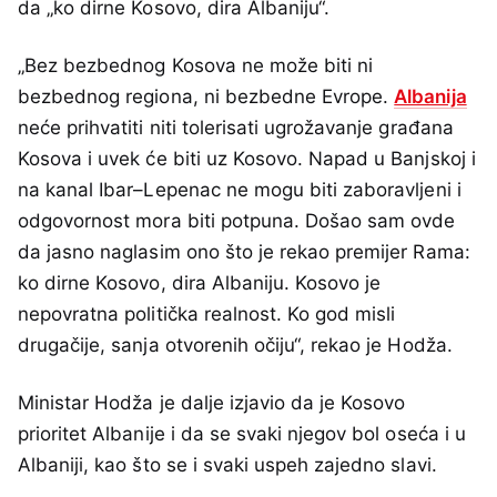
da „ko dirne Kosovo, dira Albaniju“.
„Bez bezbednog Kosova ne može biti ni
bezbednog regiona, ni bezbedne Evrope.
Albanija
neće prihvatiti niti tolerisati ugrožavanje građana
Kosova i uvek će biti uz Kosovo. Napad u Banjskoj i
na kanal Ibar–Lepenac ne mogu biti zaboravljeni i
odgovornost mora biti potpuna. Došao sam ovde
da jasno naglasim ono što je rekao premijer Rama:
ko dirne Kosovo, dira Albaniju. Kosovo je
nepovratna politička realnost. Ko god misli
drugačije, sanja otvorenih očiju“, rekao je Hodža.
Ministar Hodža je dalje izjavio da je Kosovo
prioritet Albanije i da se svaki njegov bol oseća i u
Albaniji, kao što se i svaki uspeh zajedno slavi.