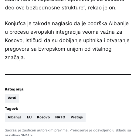
deo ove bezbednosne strukture“, rekao je on.
Konjufca je takođe naglasio da je podrška Albanije
u procesu evropskih integracija veoma važna za
Kosovo, ističući da su dobijanje upitnika i otvaranje
pregovora sa Evropskom unijom od vitalnog
značaja.
Kategorija:
Vesti
Tagovi:
Albanija
EU
Kosovo
NATO
Pretnje
Sadržaj je zaštićen autorskim pravima. Prenošenje je dozvoljeno u skladu sa
pravilima SNM.rs.