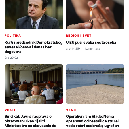
POLITIKA
REGION I SVET
Kurti i predsednik Demokratskog
U EU puši svaka šesta osoba
saveza Kosova i danas bez
Sre 14:25
1 komentara
dogovora
Sre 20:02
VESTI
VESTI
Sindikat: Javna rasprava o
Operativni tim Vlade: Nema
obrazovanju kao rijaliti,
opasnosti od nestašica struje i
Ministarstvo se obavezalo da
vode, rečni saobraćaj ugrožen