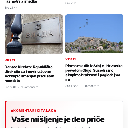
razmotri primedbe
Sre 20:18
Sre 21:44
VESTI
VESTI
Pismo mladih iz Srbije i Hrvatske
Danas: Direktor Republičke
povodom Oluje: Susedi smo,
direkcije za imovinu Jovan
skupimo hrabrosti i pogledajmo
Vorkapić smenjen pred istek
se
mandata
Sre 17:53
1 komentara
Sre 18:05
1 komentara
KOMENTARI ČITALACA
Vaše mišljenje je deo priče