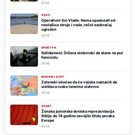
21:44
VESTI
Operativni tim Vlade: Nema opasnosti od
nestašica struje i vode, rečni saobraćaj
ugrožen
20:18
DRUŠTVO
Solidarnost: Država sistemski da stane na put
femicidu
20:06
REGION I SVET
Zelenski obećao da će vojska nastaviti da
uništava ruske lansirne sisteme
20:04
SPORT
Ženska juniorska teniska reprezentacija
Srbije do 18 godina osvojila titulu prvaka
Evrope
20:03