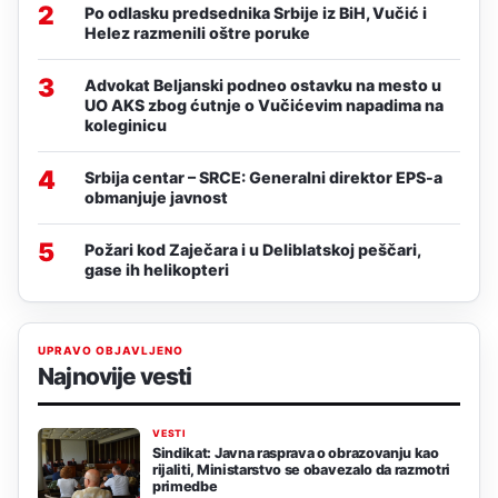
2
Po odlasku predsednika Srbije iz BiH, Vučić i
Helez razmenili oštre poruke
3
Advokat Beljanski podneo ostavku na mesto u
UO AKS zbog ćutnje o Vučićevim napadima na
koleginicu
4
Srbija centar – SRCE: Generalni direktor EPS-a
obmanjuje javnost
5
Požari kod Zaječara i u Deliblatskoj peščari,
gase ih helikopteri
UPRAVO OBJAVLJENO
Najnovije vesti
VESTI
Sindikat: Javna rasprava o obrazovanju kao
rijaliti, Ministarstvo se obavezalo da razmotri
primedbe