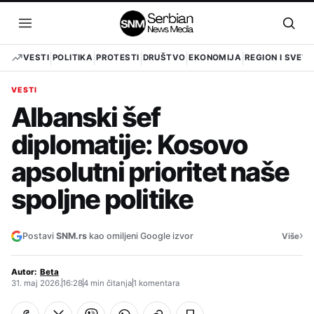
Pređi
na
Otvori
Otvo
sadržaj
meni
pret
VESTI
POLITIKA
PROTESTI
DRUŠTVO
EKONOMIJA
REGION I SVET
VESTI
Albanski šef
diplomatije: Kosovo
apsolutni prioritet naše
spoljne politike
›
Postavi
SNM.rs
kao omiljeni Google izvor
Više
Autor:
Beta
31. maj 2026.
16:28
4 min čitanja
1 komentara