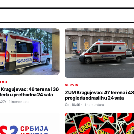
TVO
SERVIS
Kragujevac: 46 terena i 36
ZUM Kragujevac: 47 terena i 4
leda u prethodna 24 sata
pregleda odraslih u 24 sata
:27
1 komentara
Čet 10:49
1 komentara