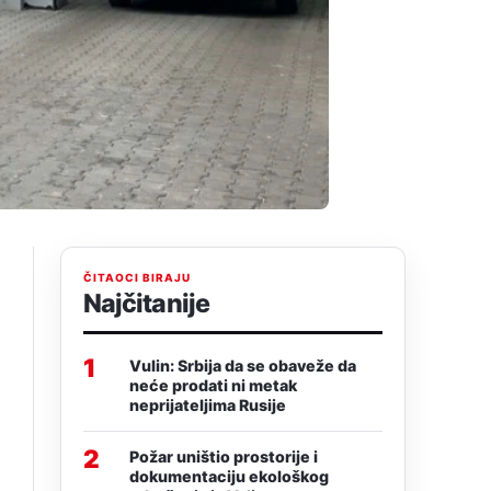
ČITAOCI BIRAJU
Najčitanije
1
Vulin: Srbija da se obaveže da
neće prodati ni metak
neprijateljima Rusije
2
Požar uništio prostorije i
dokumentaciju ekološkog