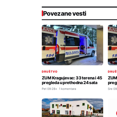
Povezane vesti
DRUŠTVO
DRUŠ
ZUM Kragujevac: 33 terena i 45
ZUM 
pregleda u prethodna 24 sata
preg
Pet 09:28
1 komentara
Sre 09