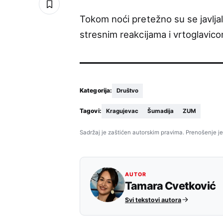
Tokom noći pretežno su se javljal
stresnim reakcijama i vrtoglavico
Kategorija:
Društvo
Tagovi:
Kragujevac
Šumadija
ZUM
Sadržaj je zaštićen autorskim pravima. Prenošenje je
AUTOR
Tamara Cvetković
Svi tekstovi autora