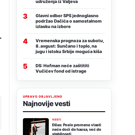
udruženja iz Valjeva
3
Glavni odbor SPS jednoglasno
podržao Dačića o samostalnom
izlasku na izbore
4
Vremenska prognoza za subotu,
8. avgust: Sunčano i toplo, na
jugu i istoku Srbije moguća kiša
5
DS: Hofman neće zaštititi
Vučićev fond od istrage
UPRAVO OBJAVLJENO
Najnovije vesti
VESTI
Đilas: Posle promene vlasti
neće doći do haosa, već do
stabilnosti