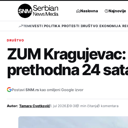
Pređi
na
Naslovna
Najnovije
sadržaj
TEME
VESTI
POLITIKA
PROTESTI
DRUŠTVO
EKONOMIJA
RE
DRUŠTVO
ZUM Kragujevac: 5
prethodna 24 sat
Postavi
SNM.rs
kao omiljeni Google izvor
Autor:
Tamara Cvetković
1. jul 2026.
09:38
1 min čitanja
1 komentara