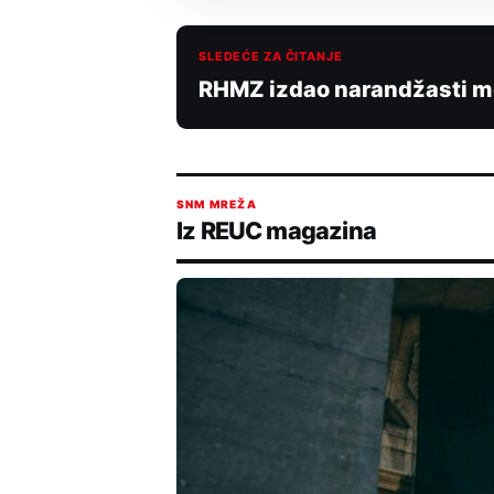
SLEDEĆE ZA ČITANJE
RHMZ izdao narandžasti me
SNM MREŽA
Iz REUC magazina