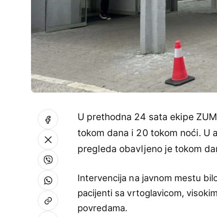
U prethodna 24 sata ekipe ZU
tokom dana i 20 tokom noći. U a
pregleda obavljeno je tokom da
Intervencija na javnom mestu bilo
pacijenti sa vrtoglavicom, visok
povredama.