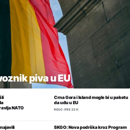
zvoznik piva u EU
li
Crna Gora i Island mogle bi u paketu
da
da uđu u EU
ravlja NATO
REUC
•
PRE 22 H
najavili
SKGO: Nova podrška kroz Program