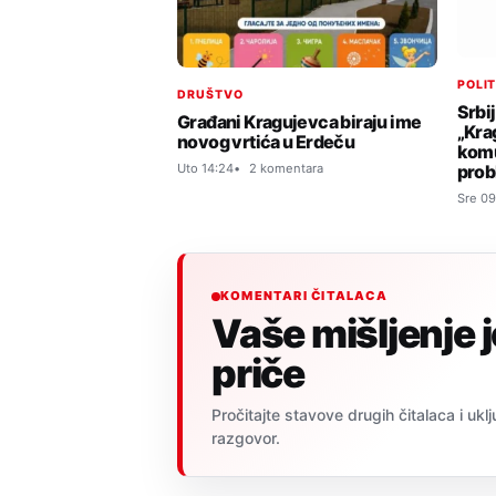
POLI
DRUŠTVO
Srbi
Građani Kragujevca biraju ime
„Kra
novog vrtića u Erdeču
komu
Uto 14:24
2 komentara
prob
Sre 09
KOMENTARI ČITALACA
Vaše mišljenje 
priče
Pročitajte stavove drugih čitalaca i uklj
razgovor.