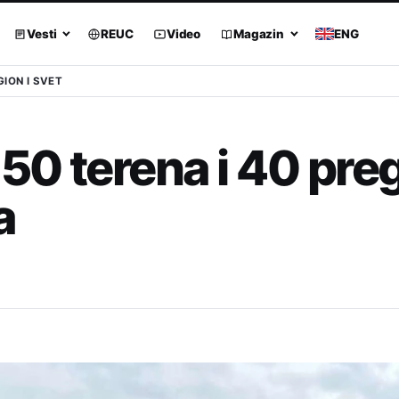
Vesti
REUC
Video
Magazin
ENG
GION I SVET
0 terena i 40 pre
a