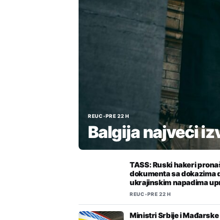
REUC
•
PRE 22 H
Balgija najveći i
TASS: Ruski hakeri pronaš
dokumenta sa dokazima 
ukrajinskim napadima up
REUC
•
PRE 22 H
Ministri Srbije i Mađarske 