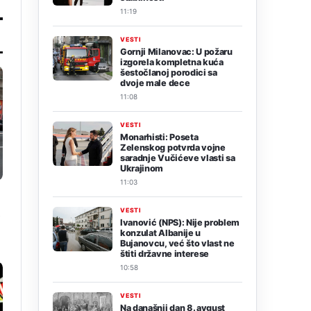
11:19
VESTI
Gornji Milanovac: U požaru
izgorela kompletna kuća
šestočlanoj porodici sa
dvoje male dece
11:08
VESTI
Monarhisti: Poseta
Zelenskog potvrda vojne
saradnje Vučićeve vlasti sa
Ukrajinom
11:03
VESTI
8
Ivanović (NPS): Nije problem
konzulat Albanije u
Bujanovcu, već što vlast ne
štiti državne interese
10:58
VESTI
Na današnji dan 8. avgust