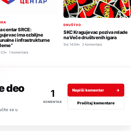
TIKA
DRUŠTVO
ja centar SRCE:
SKC Kragujevac poziva mlade
gujevac ima ozbiljne
na Veče društvenih igara
nalne i infrastrukturne
Sre 14:04
2 komentara
leme“
:23
1 komentara
je deo
1
Napiši komentar
→
KOMENTAR
Pročitaj komentare
učite se u