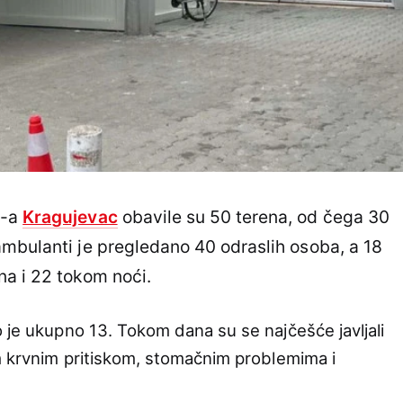
M-a
Kragujevac
obavile su 50 terena, od čega 30
mbulanti je pregledano 40 odraslih osoba, a 18
na i 22 tokom noći.
 je ukupno 13. Tokom dana su se najčešće javljali
im krvnim pritiskom, stomačnim problemima i