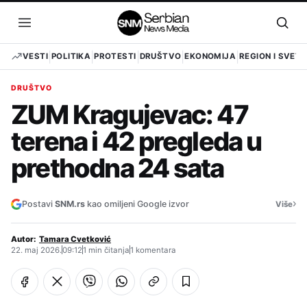
Pređi
na
Otvori
Otvo
sadržaj
meni
pret
VESTI
POLITIKA
PROTESTI
DRUŠTVO
EKONOMIJA
REGION I SVET
DRUŠTVO
ZUM Kragujevac: 47
terena i 42 pregleda u
prethodna 24 sata
›
Postavi
SNM.rs
kao omiljeni Google izvor
Više
Autor:
Tamara Cvetković
22. maj 2026.
09:12
1 min čitanja
1 komentara