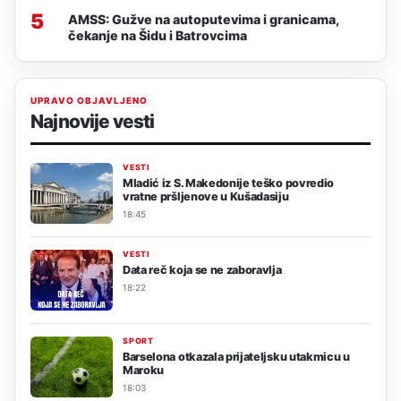
5
AMSS: Gužve na autoputevima i granicama,
čekanje na Šidu i Batrovcima
UPRAVO OBJAVLJENO
Najnovije vesti
VESTI
Mladić iz S. Makedonije teško povredio
vratne pršljenove u Kušadasiju
18:45
VESTI
Data reč koja se ne zaboravlja
18:22
SPORT
Barselona otkazala prijateljsku utakmicu u
Maroku
18:03