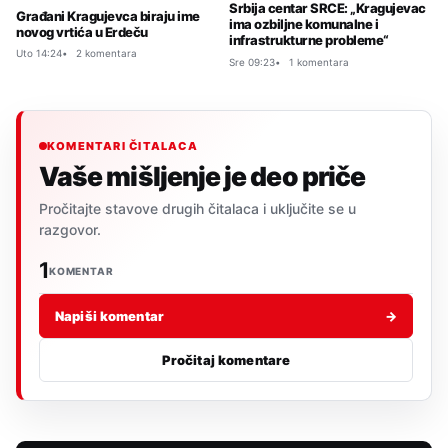
Srbija centar SRCE: „Kragujevac
Građani Kragujevca biraju ime
ima ozbiljne komunalne i
novog vrtića u Erdeču
infrastrukturne probleme“
Uto 14:24
2 komentara
Sre 09:23
1 komentara
KOMENTARI ČITALACA
Vaše mišljenje je deo priče
Pročitajte stavove drugih čitalaca i uključite se u
razgovor.
1
KOMENTAR
Napiši komentar
→
Pročitaj komentare