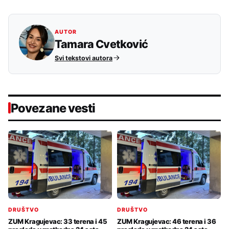
AUTOR
Tamara Cvetković
Svi tekstovi autora
Povezane vesti
DRUŠTVO
DRUŠTVO
ZUM Kragujevac: 33 terena i 45
ZUM Kragujevac: 46 terena i 36