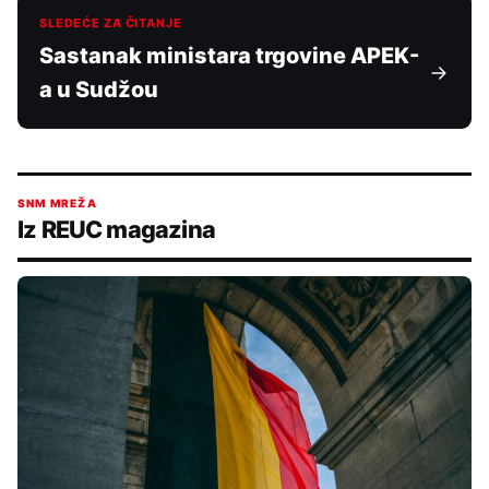
SLEDEĆE ZA ČITANJE
​Sastanak ministara trgovine APEK-
a u Sudžou
SNM MREŽA
Iz REUC magazina