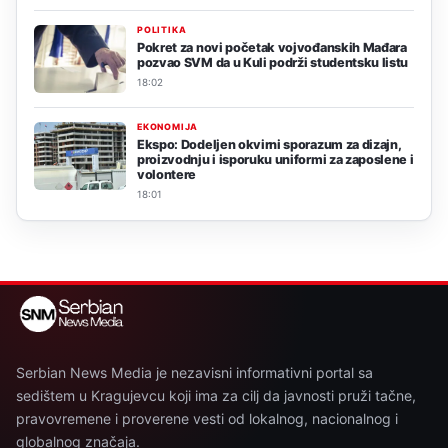
POLITIKA
Pokret za novi početak vojvođanskih Mađara
pozvao SVM da u Kuli podrži studentsku listu
18:02
EKONOMIJA
Ekspo: Dodeljen okvirni sporazum za dizajn,
proizvodnju i isporuku uniformi za zaposlene i
volontere
18:01
Serbian News Media je nezavisni informativni portal sa
sedištem u Kragujevcu koji ima za cilj da javnosti pruži tačne,
pravovremene i proverene vesti od lokalnog, nacionalnog i
globalnog značaja.