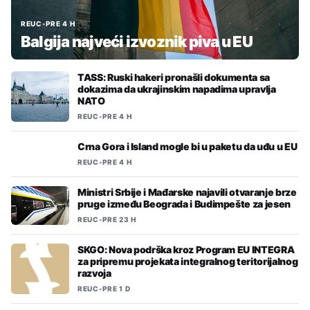
REUC
•
PRE 4 H
Balgija najveći izvoznik piva u EU
TASS: Ruski hakeri pronašli dokumenta sa
dokazima da ukrajinskim napadima upravlja
NATO
REUC
•
PRE 4 H
Crna Gora i Island mogle bi u paketu da uđu u EU
REUC
•
PRE 4 H
Ministri Srbije i Mađarske najavili otvaranje brze
pruge između Beograda i Budimpešte za jesen
REUC
•
PRE 23 H
SKGO: Nova podrška kroz Program EU INTEGRA
za pripremu projekata integralnog teritorijalnog
razvoja
REUC
•
PRE 1 D