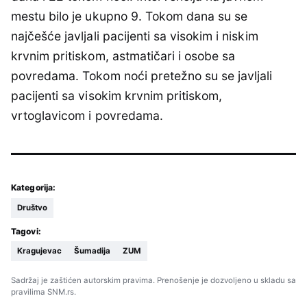
mestu bilo je ukupno 9. Tokom dana su se
najčešće javljali pacijenti sa visokim i niskim
krvnim pritiskom, astmatičari i osobe sa
povredama. Tokom noći pretežno su se javljali
pacijenti sa visokim krvnim pritiskom,
vrtoglavicom i povredama.
Kategorija:
Društvo
Tagovi:
Kragujevac
Šumadija
ZUM
Sadržaj je zaštićen autorskim pravima. Prenošenje je dozvoljeno u skladu sa
pravilima SNM.rs.