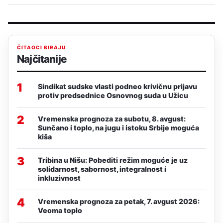
ČITAOCI BIRAJU
Najčitanije
1
Sindikat sudske vlasti podneo krivičnu prijavu
protiv predsednice Osnovnog suda u Užicu
2
Vremenska prognoza za subotu, 8. avgust:
Sunčano i toplo, na jugu i istoku Srbije moguća
kiša
3
Tribina u Nišu: Pobediti režim moguće je uz
solidarnost, sabornost, integralnost i
inkluzivnost
4
Vremenska prognoza za petak, 7. avgust 2026:
Veoma toplo