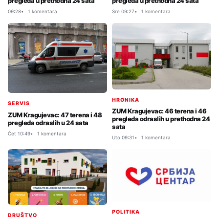
pregleda u prethodna 24 sata
pregleda u prethodna 24 sata
09:28
1 komentara
Sre 09:27
1 komentara
HRONIKA
SERVIS
ZUM Kragujevac: 46 terena i 46
ZUM Kragujevac: 47 terena i 48
pregleda odraslih u prethodna 24
pregleda odraslih u 24 sata
sata
Čet 10:49
1 komentara
Uto 09:31
1 komentara
POLITIKA
DRUŠTVO