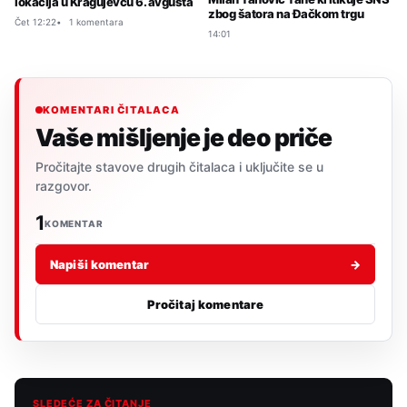
lokacija u Kragujevcu 6. avgusta
zbog šatora na Đačkom trgu
Čet 12:22
1 komentara
14:01
KOMENTARI ČITALACA
Vaše mišljenje je deo priče
Pročitajte stavove drugih čitalaca i uključite se u
razgovor.
1
KOMENTAR
Napiši komentar
→
Pročitaj komentare
SLEDEĆE ZA ČITANJE