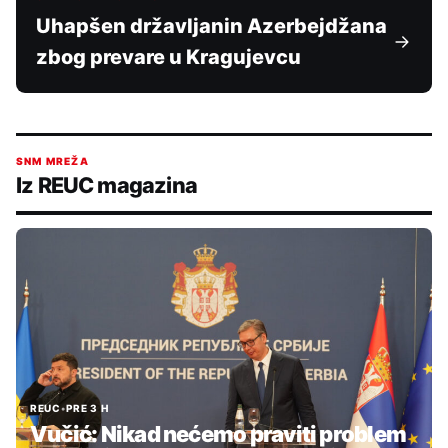
Uhapšen državljanin Azerbejdžana
zbog prevare u Kragujevcu
SNM MREŽA
Iz REUC magazina
REUC
•
PRE 3 H
Vučić: Nikad nećemo praviti problem