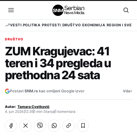
Pređi
na
Otvori
Otvo
sadržaj
meni
pret
VESTI
POLITIKA
PROTESTI
DRUŠTVO
EKONOMIJA
REGION I SVET
DRUŠTVO
ZUM Kragujevac: 41
teren i 34 pregleda u
prethodna 24 sata
›
Postavi
SNM.rs
kao omiljeni Google izvor
Više
Autor:
Tamara Cvetković
4. jun 2026.
12:35
1 min čitanja
1 komentara