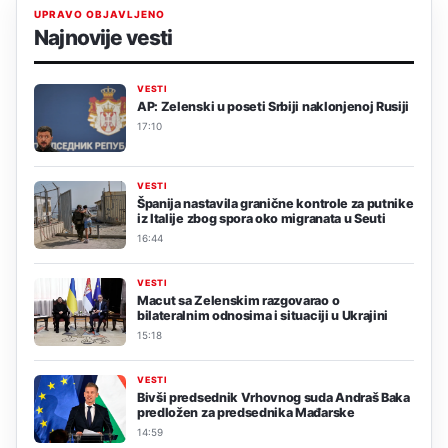
UPRAVO OBJAVLJENO
Najnovije vesti
VESTI
AP: Zelenski u poseti Srbiji naklonjenoj Rusiji
17:10
VESTI
Španija nastavila granične kontrole za putnike
iz Italije zbog spora oko migranata u Seuti
16:44
VESTI
Macut sa Zelenskim razgovarao o
bilateralnim odnosima i situaciji u Ukrajini
15:18
VESTI
Bivši predsednik Vrhovnog suda Andraš Baka
predložen za predsednika Mađarske
14:59