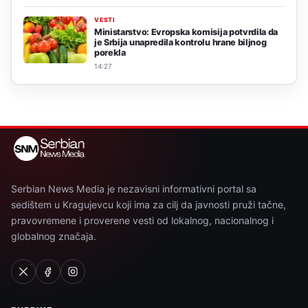
VESTI
Ministarstvo: Evropska komisija potvrdila da
je Srbija unapredila kontrolu hrane biljnog
porekla
14:27
Serbian News Media je nezavisni informativni portal sa
sedištem u Kragujevcu koji ima za cilj da javnosti pruži tačne,
pravovremene i proverene vesti od lokalnog, nacionalnog i
globalnog značaja.