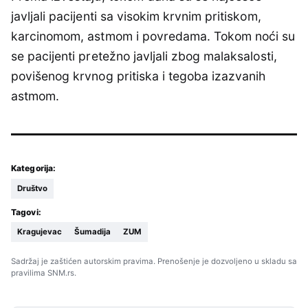
javljali pacijenti sa visokim krvnim pritiskom,
karcinomom, astmom i povredama. Tokom noći su
se pacijenti pretežno javljali zbog malaksalosti,
povišenog krvnog pritiska i tegoba izazvanih
astmom.
Kategorija:
Društvo
Tagovi:
Kragujevac
Šumadija
ZUM
Sadržaj je zaštićen autorskim pravima. Prenošenje je dozvoljeno u skladu sa
pravilima SNM.rs.