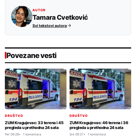
AUTOR
Tamara Cvetković
Svi tekstovi autora
Povezane vesti
DRUŠTVO
DRUŠTVO
ZUM Kragujevac: 33 terena i 45
ZUM Kragujevac: 46 terena i 36
pregleda u prethodna 24 sata
pregleda u prethodna 24 sata
Pet 09:28
1 komentara
Sre 09:27
1 komentara