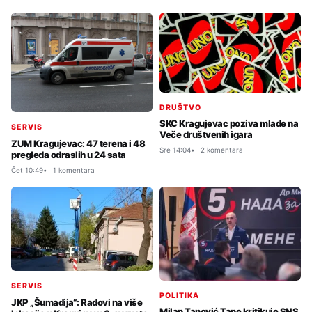
DRUŠTVO
SKC Kragujevac poziva mlade na
SERVIS
Veče društvenih igara
ZUM Kragujevac: 47 terena i 48
Sre 14:04
2 komentara
pregleda odraslih u 24 sata
Čet 10:49
1 komentara
SERVIS
POLITIKA
JKP „Šumadija“: Radovi na više
Milan Tanović Tane kritikuje SNS