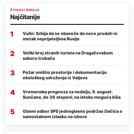
ČITAOCI BIRAJU
Najčitanije
1
Vulin: Srbija da se obaveže da neće prodati ni
metak neprijateljima Rusije
2
Veliki broj stranih turista na Dragačevskom
saboru trubača
3
Požar uništio prostorije i dokumentaciju
ekološkog udruženja iz Valjeva
4
Vremenska prognoza za nedelju, 9. avgust:
Sunčano, do 36 stepeni, na istoku moguća kiša
5
Glavni odbor SPS jednoglasno podržao Dačića o
samostalnom izlasku na izbore