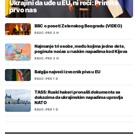
Ukrajini da uđe u EU, ni reći: Primite
prvo nas
BBC o poseti Zelenskog Beogradu (VIDEO)
REUC
•
PRE 3 H
Najmanje tri osobe, među kojima jedno dete,
poginule noćas u ruskim napadima kod Kijeva
REUC
•
PRE 3 H
Balgija najveći izvoznik piva u EU
REUC
•
PRE 1 D
TASS: Ruski hakeri pronašli dokumenta sa
dokazima da ukrajinskim napadima upravlja
NATO
REUC
•
PRE 1 D