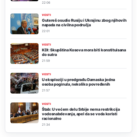
22:06
VESTI
Gutereš osudio Rusiju i Ukrajinu zbog njihovih
napada na civilna područja
22:01
VESTI
KDI: Skupština Kosova mora biti konstituisana
do sutra
21:59
VESTI
U eksploziji u predgrađu Damaska jedna
osoba poginula, nekoliko povređenih
21:57
VESTI
Štab: U većem delu Srbije nema restrikcija
vodosnabdevanja, apel da se voda koristi
racionalno
21:34