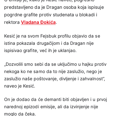
predstavljeno da je Dragan osoba koja ispisuje
pogrdne grafite protiv studenata u blokadi i
rektora
Vladana Đokića
.
Kesić je na svom Fejsbuk profilu objavio da se
istina pokazala drugačijom i da Dragan nije
ispisivao grafite, već ih je uklanjao.
„Dozvolili smo sebi da se uključimo u hajku protiv
nekoga ko ne samo da to nije zaslužio, nego je
zaslužio naše poštovanje, divljenje i zahvalnost”,
naveo je Kesić.
On je dodao da će demanti biti objavljen i u prvoj
narednoj epizodi emisije, ali da izvinjenje nije
moglo da čeka.