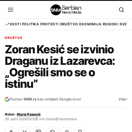
Pređi
na
Otvori
Otvo
sadržaj
meni
pret
VESTI
POLITIKA
PROTESTI
DRUŠTVO
EKONOMIJA
REGION I SVET
DRUŠTVO
Zoran Kesić se izvinio
Draganu iz Lazarevca:
„Ogrešili smo se o
istinu”
›
Postavi
SNM.rs
kao omiljeni Google izvor
Više
Autor:
Maria Popović
29. april 2026.
13:50
1 min čitanja
1 komentara