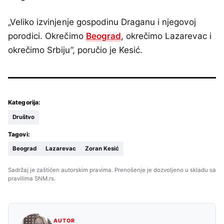
„Veliko izvinjenje gospodinu Draganu i njegovoj
porodici. Okrečimo
Beograd
, okrečimo Lazarevac i
okrečimo Srbiju”, poručio je Kesić.
Kategorija:
Društvo
Tagovi:
Beograd
Lazarevac
Zoran Kesić
Sadržaj je zaštićen autorskim pravima. Prenošenje je dozvoljeno u skladu sa
pravilima SNM.rs.
AUTOR