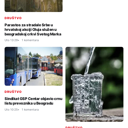
DRUŠTVO
Parastos za stradale Srbe u
hrvatskoj akciji Oluja služen u
beogradskoj crkvi Svetog Marka
Uto 13:29
1 komentara
DRUŠTVO
Sindikat GSP Centar objavio crnu
listu prevoznika u Beogradu
Uto 10:25
1 komentara
DRUŠTVO