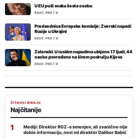
U EU puši svaka šesta osoba
REUC
•
PRE 1 D
Predsednica Evropske komisije: Zverski napadi
Rusije u Ukrajini
REUC
•
PRE 1 D
Zelenski: U ruskim napadima ubijeno 17 ljudi, 44
osobe povređene na širem području Kijeva
REUC
•
PRE 1 D
ČITAOCI BIRAJU
Najčitanije
1
Mediji: Direktor RGZ-a smenjen, ali zvanično nije
dobio informaciju, novi vd direktor Dalibor Babić