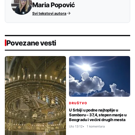
Maria Popović
Svi tekstovi autora
Povezane vesti
DRUŠTVO
U Srbiji u podne najtoplije u
Somboru – 37,4, stepen manje u
Beogradu i većini drugih mesta
Uto 13:12
1 komentara