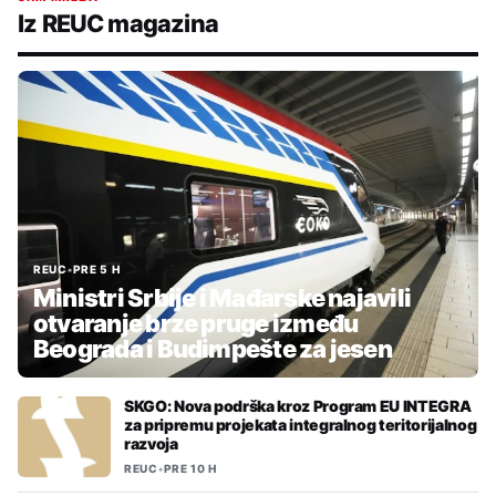
Iz REUC magazina
REUC
•
PRE 5 H
Ministri Srbije i Mađarske najavili
otvaranje brze pruge između
Beograda i Budimpešte za jesen
SKGO: Nova podrška kroz Program EU INTEGRA
za pripremu projekata integralnog teritorijalnog
razvoja
REUC
•
PRE 10 H