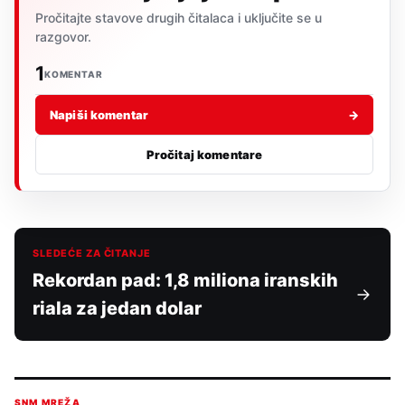
Pročitajte stavove drugih čitalaca i uključite se u
razgovor.
1
KOMENTAR
Napiši komentar
→
Pročitaj komentare
SLEDEĆE ZA ČITANJE
Rekordan pad: 1,8 miliona iranskih
riala za jedan dolar
SNM MREŽA