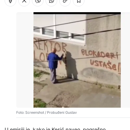
Foto: Screenshot / Probuđeni Gustav
U emisiji je, kako je Kesić naveo, pogrešno