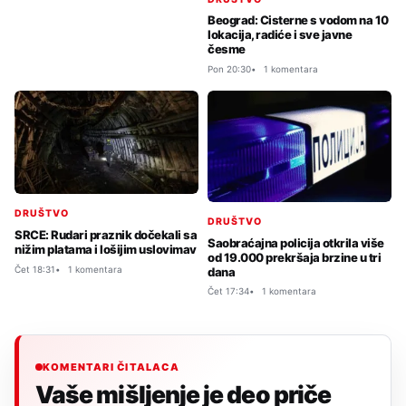
Beograd: Cisterne s vodom na 10
lokacija, radiće i sve javne
česme
Pon 20:30
1 komentara
DRUŠTVO
DRUŠTVO
SRCE: Rudari praznik dočekali sa
Saobraćajna policija otkrila više
nižim platama i lošijim uslovimav
od 19.000 prekršaja brzine u tri
Čet 18:31
1 komentara
dana
Čet 17:34
1 komentara
KOMENTARI ČITALACA
Vaše mišljenje je deo priče