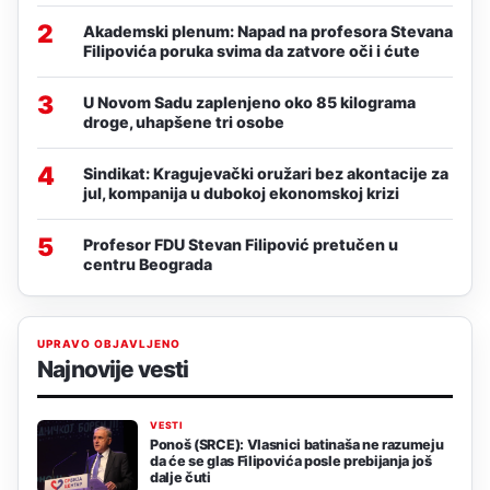
2
Akademski plenum: Napad na profesora Stevana
Filipovića poruka svima da zatvore oči i ćute
3
U Novom Sadu zaplenjeno oko 85 kilograma
droge, uhapšene tri osobe
4
Sindikat: Kragujevački oružari bez akontacije za
jul, kompanija u dubokoj ekonomskoj krizi
5
Profesor FDU Stevan Filipović pretučen u
centru Beograda
UPRAVO OBJAVLJENO
Najnovije vesti
VESTI
Ponoš (SRCE): Vlasnici batinaša ne razumeju
da će se glas Filipovića posle prebijanja još
dalje čuti