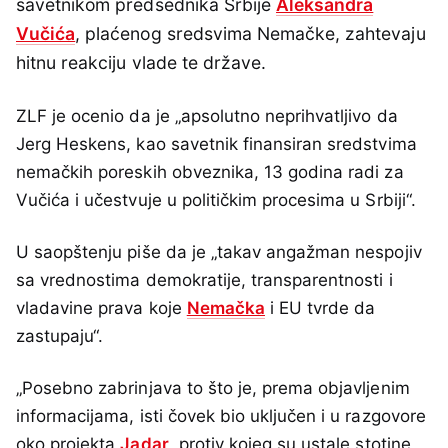
savetnikom predsednika Srbije
Aleksandra
Vučića
, plaćenog sredsvima Nemačke, zahtevaju
hitnu reakciju vlade te države.
ZLF je ocenio da je „apsolutno neprihvatljivo da
Jerg Heskens, kao savetnik finansiran sredstvima
nemačkih poreskih obveznika, 13 godina radi za
Vučića i učestvuje u političkim procesima u Srbiji“.
U saopštenju piše da je „takav angažman nespojiv
sa vrednostima demokratije, transparentnosti i
vladavine prava koje
Nemačka
i EU tvrde da
zastupaju“.
„Posebno zabrinjava to što je, prema objavljenim
informacijama, isti čovek bio uključen i u razgovore
oko projekta
Jadar
, protiv kojeg su ustale stotine