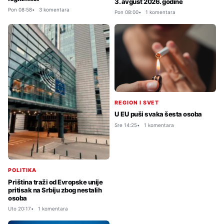
3. avgust 2026. godine
Pon 08:58
3 komentara
Pon 08:00
1 komentara
REGION I SVET
U EU puši svaka šesta osoba
Sre 14:25
1 komentara
POLITIKA
Priština traži od Evropske unije
pritisak na Srbiju zbog nestalih
osoba
Uto 20:17
1 komentara