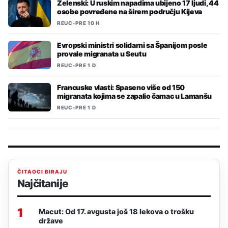
Zelenski: U ruskim napadima ubijeno 17 ljudi, 44
osobe povređene na širem području Kijeva
REUC
•
PRE 10 H
Evropski ministri solidarni sa Španijom posle
provale migranata u Seutu
REUC
•
PRE 1 D
Francuske vlasti: Spaseno više od 150
migranata kojima se zapalio čamac u Lamanšu
REUC
•
PRE 1 D
ČITAOCI BIRAJU
Najčitanije
1
Macut: Od 17. avgusta još 18 lekova o trošku
države