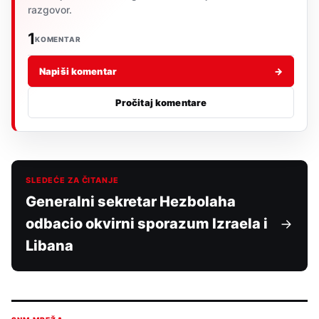
razgovor.
1
KOMENTAR
Napiši komentar
→
Pročitaj komentare
SLEDEĆE ZA ČITANJE
Generalni sekretar Hezbolaha
odbacio okvirni sporazum Izraela i
Libana