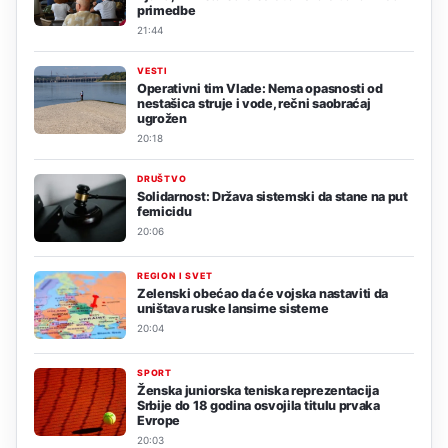
primedbe
21:44
VESTI
Operativni tim Vlade: Nema opasnosti od
nestašica struje i vode, rečni saobraćaj
ugrožen
20:18
DRUŠTVO
Solidarnost: Država sistemski da stane na put
femicidu
20:06
REGION I SVET
Zelenski obećao da će vojska nastaviti da
uništava ruske lansirne sisteme
20:04
SPORT
Ženska juniorska teniska reprezentacija
Srbije do 18 godina osvojila titulu prvaka
Evrope
20:03