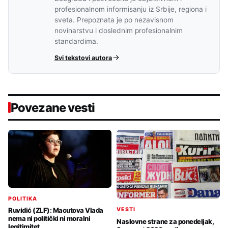
profesionalnom informisanju iz Srbije, regiona i
sveta. Prepoznata je po nezavisnom
novinarstvu i doslednim profesionalnim
standardima.
Svi tekstovi autora
Povezane vesti
POLITIKA
VESTI
Ruvidić (ZLF): Macutova Vlada
nema ni politički ni moralni
Naslovne strane za ponedeljak,
legitimitet