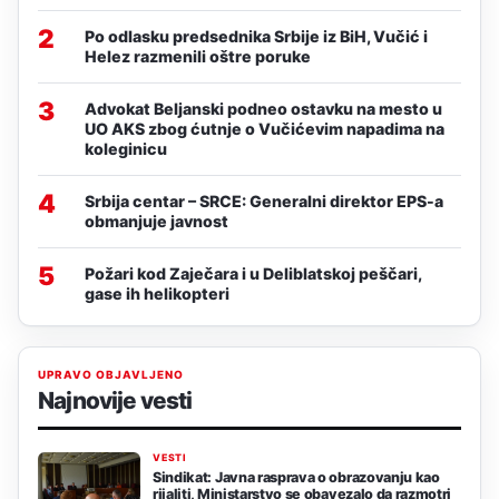
2
Po odlasku predsednika Srbije iz BiH, Vučić i
Helez razmenili oštre poruke
3
Advokat Beljanski podneo ostavku na mesto u
UO AKS zbog ćutnje o Vučićevim napadima na
koleginicu
4
Srbija centar – SRCE: Generalni direktor EPS-a
obmanjuje javnost
5
Požari kod Zaječara i u Deliblatskoj peščari,
gase ih helikopteri
UPRAVO OBJAVLJENO
Najnovije vesti
VESTI
Sindikat: Javna rasprava o obrazovanju kao
rijaliti, Ministarstvo se obavezalo da razmotri