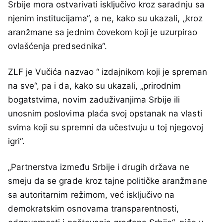
Srbije mora ostvarivati isključivo kroz saradnju sa
njenim institucijama“, a ne, kako su ukazali, „kroz
aranžmane sa jednim čovekom koji je uzurpirao
ovlašćenja predsednika“.
ZLF je Vučića nazvao “ izdajnikom koji je spreman
na sve“, pa i da, kako su ukazali, „prirodnim
bogatstvima, novim zaduživanjima Srbije ili
unosnim poslovima plaća svoj opstanak na vlasti
svima koji su spremni da učestvuju u toj njegovoj
igri“.
„Partnerstva između Srbije i drugih država ne
smeju da se grade kroz tajne političke aranžmane
sa autoritarnim režimom, već isključivo na
demokratskim osnovama transparentnosti,