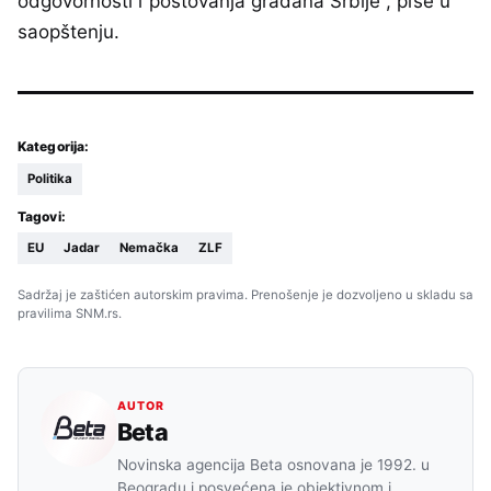
odgovornosti i poštovanja građana Srbije“, piše u
saopštenju.
Kategorija:
Politika
Tagovi:
EU
Jadar
Nemačka
ZLF
Sadržaj je zaštićen autorskim pravima. Prenošenje je dozvoljeno u skladu sa
pravilima SNM.rs.
AUTOR
Beta
Novinska agencija Beta osnovana je 1992. u
Beogradu i posvećena je objektivnom i