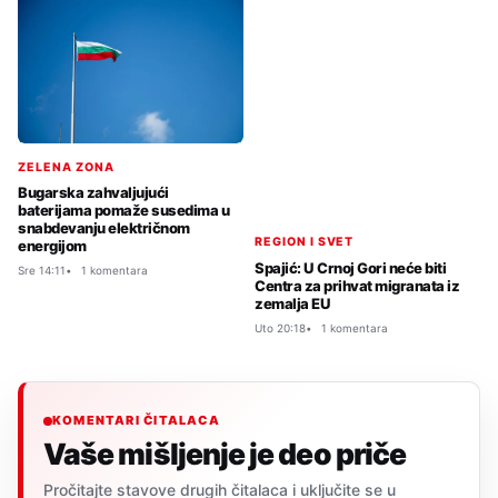
ZELENA ZONA
Bugarska zahvaljujući
baterijama pomaže susedima u
snabdevanju električnom
REGION I SVET
energijom
Spajić: U Crnoj Gori neće biti
Sre 14:11
1 komentara
Centra za prihvat migranata iz
zemalja EU
Uto 20:18
1 komentara
KOMENTARI ČITALACA
Vaše mišljenje je deo priče
Pročitajte stavove drugih čitalaca i uključite se u