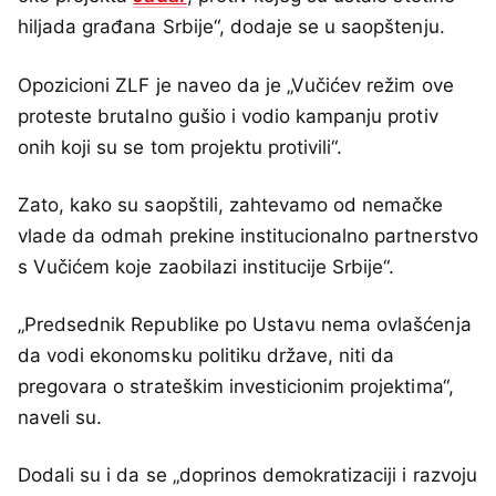
hiljada građana Srbije“, dodaje se u saopštenju.
Opozicioni ZLF je naveo da je „Vučićev režim ove
proteste brutalno gušio i vodio kampanju protiv
onih koji su se tom projektu protivili“.
Zato, kako su saopštili, zahtevamo od nemačke
vlade da odmah prekine institucionalno partnerstvo
s Vučićem koje zaobilazi institucije Srbije“.
„Predsednik Republike po Ustavu nema ovlašćenja
da vodi ekonomsku politiku države, niti da
pregovara o strateškim investicionim projektima“,
naveli su.
Dodali su i da se „doprinos demokratizaciji i razvoju