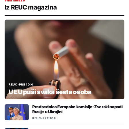
SNM MREŽA
Iz REUC magazina
REUC
•
PRE 10 H
U EU puši svaka šesta osoba
Predsednica Evropske komisije: Zverski napadi
Rusije u Ukrajini
REUC
•
PRE 10 H