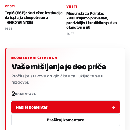
VESTI
VESTI
Tepić (SSP): Nadležne institucije
Mucunski za Politiko:
da ispitaju zloupotrebe u
Zaslužujemo pravedan,
Telekomu Srbija
predvidljiv i kredibilan put ka
članstvu u EU
14:38
14:27
KOMENTARI ČITALACA
Vaše mišljenje je deo priče
Pročitajte stavove drugih čitalaca i uključite se u
razgovor.
2
KOMENTARA
Napiši komentar
→
Pročitaj komentare