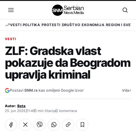
Pređi
na
Otvori
Otvo
sadržaj
meni
pret
VESTI
POLITIKA
PROTESTI
DRUŠTVO
EKONOMIJA
REGION I SVET
VESTI
ZLF: Gradska vlast
pokazuje da Beogradom
upravlja kriminal
›
Postavi
SNM.rs
kao omiljeni Google izvor
Više
Autor:
Beta
25. jun 2026.
11:46
1 min čitanja
2 komentara