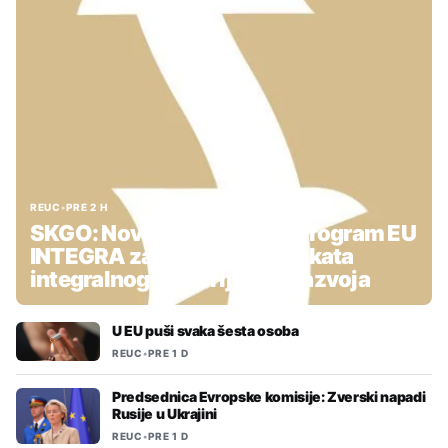
REUC
•
PRE 2 H
SKGO: Nova podrška kroz Program EU
INTEGRA za pripremu projekata
integralnog teritorijalnog razvoja
U EU puši svaka šesta osoba
REUC
•
PRE 1 D
Predsednica Evropske komisije: Zverski napadi
Rusije u Ukrajini
REUC
•
PRE 1 D