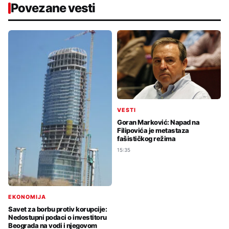
Povezane vesti
VESTI
Goran Marković: Napad na
Filipovića je metastaza
fašističkog režima
15:35
EKONOMIJA
Savet za borbu protiv korupcije:
Nedostupni podaci o investitoru
Beograda na vodi i njegovom