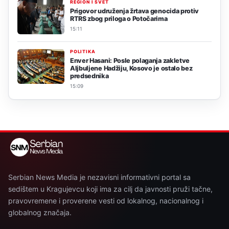
REGION I SVET
Prigovor udruženja žrtava genocida protiv
RTRS zbog priloga o Potočarima
15:11
POLITIKA
Enver Hasani: Posle polaganja zakletve
Aljbuljene Hadžiju, Kosovo je ostalo bez
predsednika
15:09
Serbian News Media je nezavisni informativni portal sa
sedištem u Kragujevcu koji ima za cilj da javnosti pruži tačne,
pravovremene i proverene vesti od lokalnog, nacionalnog i
globalnog značaja.