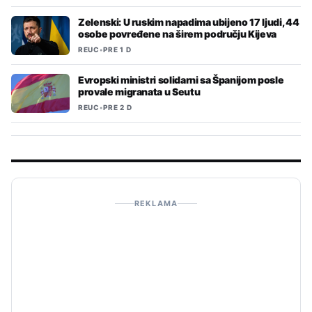
Zelenski: U ruskim napadima ubijeno 17 ljudi, 44
osobe povređene na širem području Kijeva
REUC
•
PRE 1 D
Evropski ministri solidarni sa Španijom posle
provale migranata u Seutu
REUC
•
PRE 2 D
REKLAMA