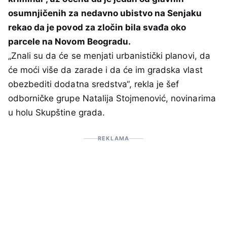
osumnjičenih za nedavno ubistvo na Senjaku
rekao da je povod za zločin bila svađa oko
parcele na Novom Beogradu.
„Znali su da će se menjati urbanistički planovi, da
će moći više da zarade i da će im gradska vlast
obezbediti dodatna sredstva“, rekla je šef
odborničke grupe Natalija Stojmenović, novinarima
u holu Skupštine grada.
REKLAMA