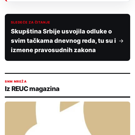
SLEDEĆE ZA ČITANJE
Skupština Srbije usvojila odluke o
svim tačkama dnevnog reda, tu su i
izmene pravosudnih zakona
SNM MREŽA
Iz REUC magazina