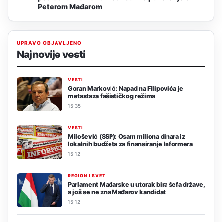
Peterom Mađarom
UPRAVO OBJAVLJENO
Najnovije vesti
VESTI
Goran Marković: Napad na Filipovića je
metastaza fašističkog režima
15:35
VESTI
Milošević (SSP): Osam miliona dinara iz
lokalnih budžeta za finansiranje Informera
15:12
REGION I SVET
Parlament Mađarske u utorak bira šefa države,
a još se ne zna Mađarov kandidat
15:12