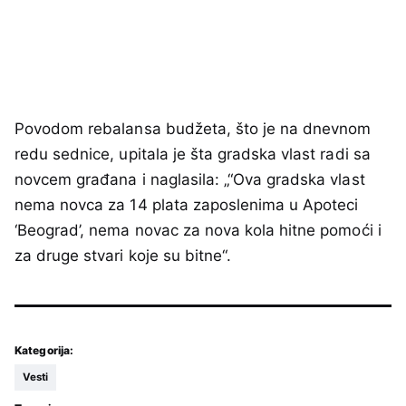
Povodom rebalansa budžeta, što je na dnevnom
redu sednice, upitala je šta gradska vlast radi sa
novcem građana i naglasila: „“Ova gradska vlast
nema novca za 14 plata zaposlenima u Apoteci
‘Beograd’, nema novac za nova kola hitne pomoći i
za druge stvari koje su bitne“.
Kategorija:
Vesti