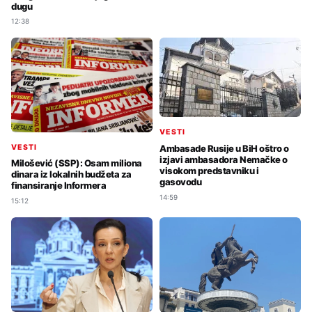
dugu
12:38
VESTI
VESTI
Ambasade Rusije u BiH oštro o
izjavi ambasadora Nemačke o
Milošević (SSP): Osam miliona
visokom predstavniku i
dinara iz lokalnih budžeta za
gasovodu
finansiranje Informera
14:59
15:12