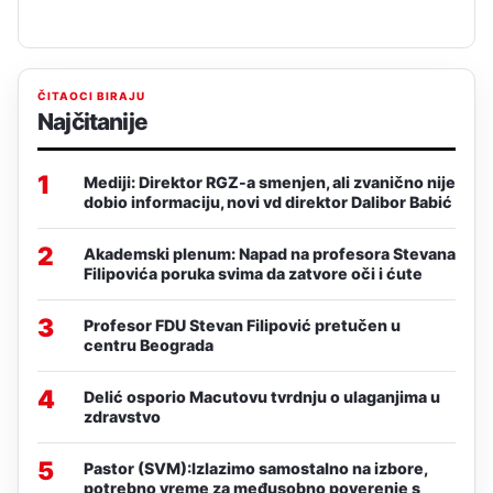
ČITAOCI BIRAJU
Najčitanije
1
Mediji: Direktor RGZ-a smenjen, ali zvanično nije
dobio informaciju, novi vd direktor Dalibor Babić
2
Akademski plenum: Napad na profesora Stevana
Filipovića poruka svima da zatvore oči i ćute
3
Profesor FDU Stevan Filipović pretučen u
centru Beograda
4
Delić osporio Macutovu tvrdnju o ulaganjima u
zdravstvo
5
Pastor (SVM):Izlazimo samostalno na izbore,
potrebno vreme za međusobno poverenje s