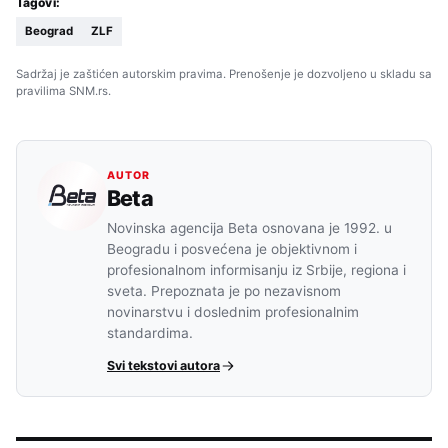
Tagovi:
Beograd
ZLF
Sadržaj je zaštićen autorskim pravima. Prenošenje je dozvoljeno u skladu sa
pravilima SNM.rs.
AUTOR
Beta
Novinska agencija Beta osnovana je 1992. u
Beogradu i posvećena je objektivnom i
profesionalnom informisanju iz Srbije, regiona i
sveta. Prepoznata je po nezavisnom
novinarstvu i doslednim profesionalnim
standardima.
Svi tekstovi autora